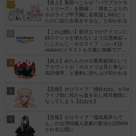
【炎上】兎田ぺこらが『パワプロケモ
ミミリーグ』を開催→「博衣こよりの
ホロライブ甲子園に名前貸しNGだっ
たのに似た企画をやるな」と叩かれる
【これは酷い】藍沢エマがアイコンに
顔スクショを使わないよう注意喚起→
にじさんじ・ホロライブ・ぶいすぽ
vtuberのイラストを大量に無断でアイ
コンに使用したライバー事務所
【炎上】めたんのホロ業界観測という
「NeoBright（ネオブライト）」が謝
アカウントが「ホロドリは見た事ない
罪！
高評価率」と過剰に持ち上げ叩かれる
【悲報】ホロライブ「桃鈴ねね」が1st
ライブ前に耳から血を出し両耳難聴に
なってしまう【ねねち】
【悲報】ホロライブ「儒烏風亭らで
ん」の台湾特撮人形劇の配信が誤BAN
され非公開に