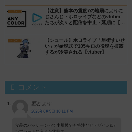
【注意】熊本の震度7の地震によりに
にじさんじ
じさんじ・ホロライブなどのvtuber
たちが次々と配信を中止・延期に【不
謹慎厨】
【シュール】ホロライブ「星街すいせ
ホロライブ
い」が始球式で105キロの投球を披露
するが冷笑される【vtuber】
コメント
匿名
より:
2025年8月5日 10:11 PM
食品のパッケージって小規模でも特注だとデザイン&テ
ンプレートに入れた状態で