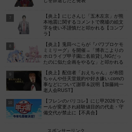
しを辞退したと発表
【炎上】にじさんじ「五木左京」が熊
本地震に関するコメントで廃墟の絵文
字を使い不謹慎だと叩かれる【コンプ
ラ】
【炎上】兎田ぺこらが『パワプロケモ
ミミリーグ』を開催→「博衣こよりの
ホロライブ甲子園に名前貸しNGだっ
たのに似た企画をやるな」と叩かれる
【炎上】配信者「おえちゃん」が布団
ちゃんや任天堂規約や好き嫌い.comの
事などについて謝罪＆説明【加藤純一
老人会RUST】
【フレンのパリコレ】にじ甲2026でル
ールが変更され経験値目的の代走・守
備交代が禁止に【不具合】
スポンサーリンク