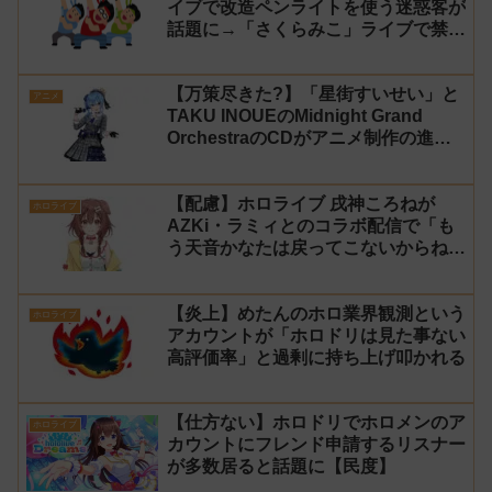
イブで改造ペンライトを使う迷惑客が
話題に→「さくらみこ」ライブで禁止
に【法的措置】
【万策尽きた?】「星街すいせい」と
アニメ
TAKU INOUEのMidnight Grand
OrchestraのCDがアニメ制作の進行
問題で発売中止に
【配慮】ホロライブ 戌神ころねが
ホロライブ
AZKi・ラミィとのコラボ配信で「も
う天音かなたは戻ってこないからね」
と発言した事について謝罪
【炎上】めたんのホロ業界観測という
ホロライブ
アカウントが「ホロドリは見た事ない
高評価率」と過剰に持ち上げ叩かれる
【仕方ない】ホロドリでホロメンのア
ホロライブ
カウントにフレンド申請するリスナー
が多数居ると話題に【民度】