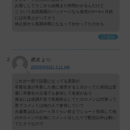
お渡ししてそこから結構また時間かかるんだけど
こういう全国展開のパッケージなら発売の3〜4ヶ月前
には出来上がってそう
休止前から長期休暇になるって分かってたのかも
返信
匿名
より:
2025年8月6日 2:11 AM
これが一部で話題になってる原因が
卒業生達が卒業した後に発売すると分かってた前回は普
通に卒業生の立場でも参加して名前があり
過去には体調不良で長期休止してたホロメンは代筆って
形でコメントは他の人で参加していて
火威青はほんの一ヶ月ぐらい前までショート投稿して他
のホロメンの企画にコメント出したりで配信以外は動い
てたそうなので