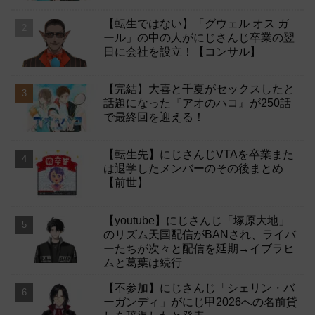
【転生ではない】「グウェル オス ガ
ール」の中の人がにじさんじ卒業の翌
日に会社を設立！【コンサル】
【完結】大喜と千夏がセックスしたと
話題になった『アオのハコ』が250話
で最終回を迎える！
【転生先】にじさんじVTAを卒業また
は退学したメンバーのその後まとめ
【前世】
【youtube】にじさんじ「塚原大地」
のリズム天国配信がBANされ、ライバ
ーたちが次々と配信を延期→イブラヒ
ムと葛葉は続行
【不参加】にじさんじ「シェリン・バ
ーガンディ」がにじ甲2026への名前貸