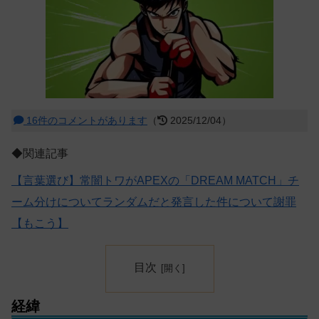
16件のコメントがあります
（
2025/12/04）
◆関連記事
【言葉選び】常闇トワがAPEXの「DREAM MATCH」チ
ーム分けについてランダムだと発言した件について謝罪
【もこう】
目次
経緯