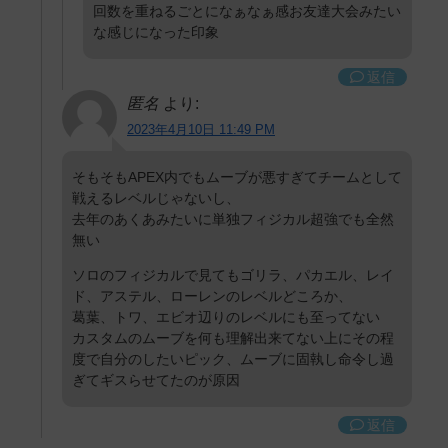
回数を重ねるごとになぁなぁ感お友達大会みたい
な感じになった印象
返信
匿名
より:
2023年4月10日 11:49 PM
そもそもAPEX内でもムーブが悪すぎてチームとして
戦えるレベルじゃないし、
去年のあくあみたいに単独フィジカル超強でも全然
無い
ソロのフィジカルで見てもゴリラ、パカエル、レイ
ド、アステル、ローレンのレベルどころか、
葛葉、トワ、エビオ辺りのレベルにも至ってない
カスタムのムーブを何も理解出来てない上にその程
度で自分のしたいピック、ムーブに固執し命令し過
ぎてギスらせてたのが原因
返信