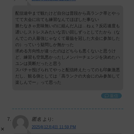
配信途中まで観たけど自分は普段から高ランク帯とやっ
てて大会に出ても練習なんてほぼした事ない
勝たなきゃ意味無いのに組んだ人は…ねぇ？反応速度も
遅いしストレスみたいな言い回しずっとしてたから（な
んでこの人最強じゃなくて最協を冠した大会に参加した
の）っていう疑問しか無かった
求める方向性が違ったのはどちらも悪くないと思うけ
ど、練習も空気悪かったしメンバーチェンジを決めたハ
ユンは英断だったと思う
スパチャ投げられてやっと配信終えたってのも印象激悪
だし、観る側としては「高ランクの大会にのみ参加して
楽しんでー」って思った
返信
匿名
より:
2025年12月4日 11:59 PM