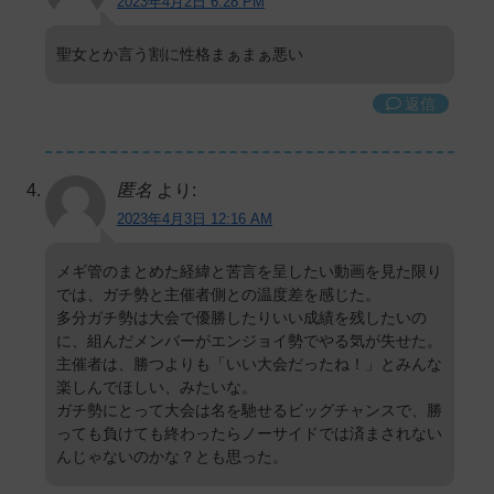
2023年4月2日 6:28 PM
聖女とか言う割に性格まぁまぁ悪い
返信
匿名
より:
2023年4月3日 12:16 AM
メギ管のまとめた経緯と苦言を呈したい動画を見た限り
では、ガチ勢と主催者側との温度差を感じた。
多分ガチ勢は大会で優勝したりいい成績を残したいの
に、組んだメンバーがエンジョイ勢でやる気が失せた。
主催者は、勝つよりも「いい大会だったね！」とみんな
楽しんでほしい、みたいな。
ガチ勢にとって大会は名を馳せるビッグチャンスで、勝
っても負けても終わったらノーサイドでは済まされない
んじゃないのかな？とも思った。