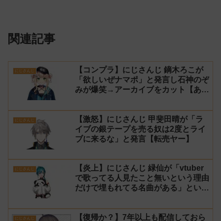
関連記事
【コンプラ】にじさんじ 鏑木ろこが
にじさんじ
「欲しいぜナマポ」と発言し石神のぞ
みが爆笑→アーカイブをカット【あら
なみマイクラ】
【激怒】にじさんじ 甲斐田晴が「ラ
にじさんじ
イブの銀テープを売る奴は2度とライ
ブに来るな」と発言【転売ヤー】
【炎上】にじさんじ 緑仙が「vtuber
にじさんじ
で歌ってる人見たこと無いという理由
だけで埋もれてる名曲がある」という
生成AIの文章を投稿し叩かれる
【復帰か？】7年以上も配信しておら
にじさんじ