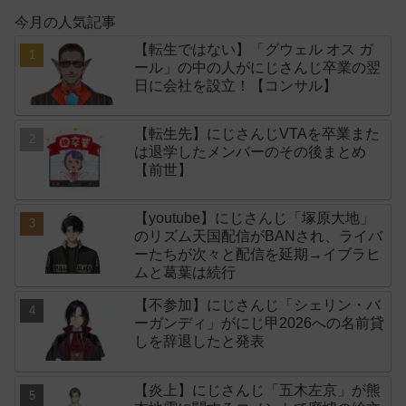
今月の人気記事
【転生ではない】「グウェル オス ガ
ール」の中の人がにじさんじ卒業の翌
日に会社を設立！【コンサル】
【転生先】にじさんじVTAを卒業また
は退学したメンバーのその後まとめ
【前世】
【youtube】にじさんじ「塚原大地」
のリズム天国配信がBANされ、ライバ
ーたちが次々と配信を延期→イブラヒ
ムと葛葉は続行
【不参加】にじさんじ「シェリン・バ
ーガンディ」がにじ甲2026への名前貸
しを辞退したと発表
【炎上】にじさんじ「五木左京」が熊