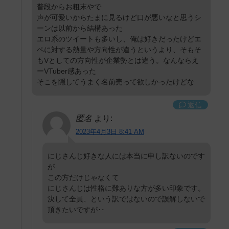
普段からお粗末やで
声が可愛いからたまに見るけど口が悪いなと思うシ
ーンは以前から結構あった
エロ系のツイートも多いし、俺は好きだったけどエ
ペに対する熱量や方向性が違うというより、そもそ
もVとしての方向性が企業勢とは違う。なんならえ
ーVTuber感あった
そこを隠してうまく名前売って欲しかったけどな
返信
匿名
より:
2023年4月3日 8:41 AM
にじさんじ好きな人には本当に申し訳ないのです
が
この方だけじゃなくて
にじさんじは性格に難ありな方が多い印象です。
決して全員、という訳ではないので誤解しないで
頂きたいですが‥