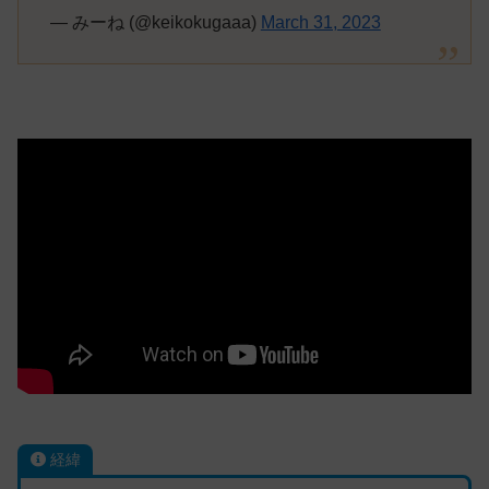
— みーね (@keikokugaaa)
March 31, 2023
経緯