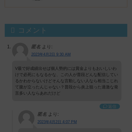
にじさんじvtuber「月ノ美兎」「ル
ンルン」「でびでび・でびる」が出
演！
コメント
匿名
より:
2023年4月2日 9:30 AM
V最で好成績出せば個人勢的には賞金よりもおいしいわ
けで必死にもなるかな、この人が普段どんな配信してい
るかわからないけどそんな言動しない人なら相当こじれ
て腹が立ったんじゃない？普段から炎上狙った過激な発
言多い人ならあれだけど
返信
匿名
より:
2023年4月2日 4:07 PM