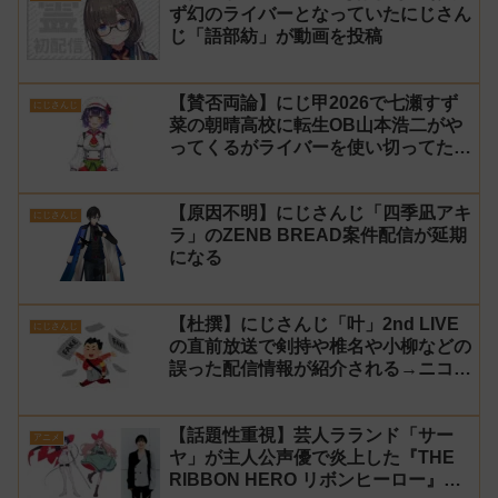
ず幻のライバーとなっていたにじさん
じ「語部紡」が動画を投稿
【賛否両論】にじ甲2026で七瀬すず
にじさんじ
菜の朝晴高校に転生OB山本浩二がや
ってくるがライバーを使い切ってたの
でベンチに→ルールが急遽変更されラ
イバーの転生が可能に
【原因不明】にじさんじ「四季凪アキ
にじさんじ
ラ」のZENB BREAD案件配信が延期
になる
【杜撰】にじさんじ「叶」2nd LIVE
にじさんじ
の直前放送で剣持や椎名や小柳などの
誤った配信情報が紹介される→ニコニ
コが謝罪してタイムシフトを非公開に
【生成AI?】
【話題性重視】芸人ラランド「サー
アニメ
ヤ」が主人公声優で炎上した『THE
RIBBON HERO リボンヒーロー』に