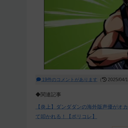
19件のコメントがあります
（
2025/04/
◆関連記事
【炎上】ダンダダンの海外版声優がオカ
て叩かれる！【ポリコレ】