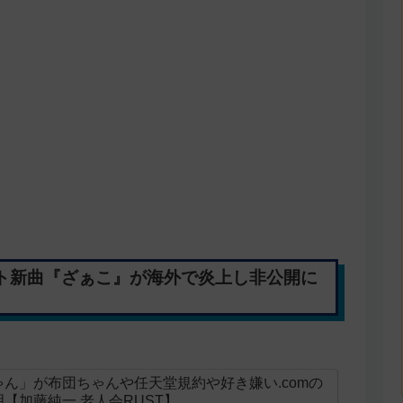
イト新曲『ざぁこ』が海外で炎上し非公開に
ん」が布団ちゃんや任天堂規約や好き嫌い.comの
【加藤純一 老人会RUST】