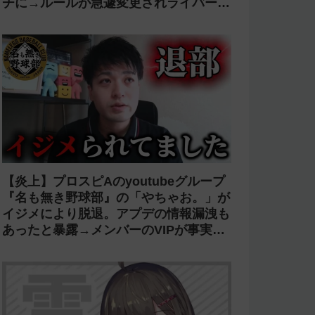
チに→ルールが急遽変更されライバーの
転生が可能に
【炎上】プロスピAのyoutubeグループ
『名も無き野球部』の「やちゃお。」が
イジメにより脱退。アプデの情報漏洩も
あったと暴露→メンバーのVIPが事実無
根だと否定