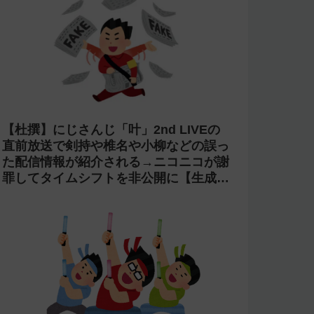
【杜撰】にじさんじ「叶」2nd LIVEの
直前放送で剣持や椎名や小柳などの誤っ
た配信情報が紹介される→ニコニコが謝
罪してタイムシフトを非公開に【生成
AI?】