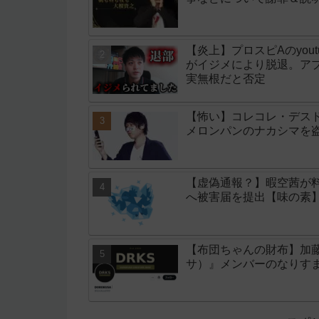
【炎上】プロスピAのyo
がイジメにより脱退。アプ
実無根だと否定
【怖い】コレコレ・デスド
メロンパンのナカシマを
【虚偽通報？】暇空茜が
へ被害届を提出【味の素
【布団ちゃんの財布】加藤
サ）』メンバーのなりす