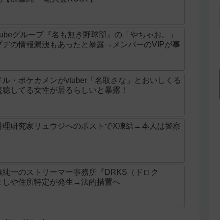
utubeグループ『名も無き野球部』の「やちゃお。」
デの情報漏洩もあったと暴露→メンバーのVIPが事
ル・ポケカメンがvtuber「名取さな」とおいしくる
盗聴してる女性が居るらしいと暴露！
料理研究家リュウジへのポストでX凍結→本人は警察
】
純一のストリーマー事務所『DRKS（ドロク
ましや住所特定が発生→法的措置へ