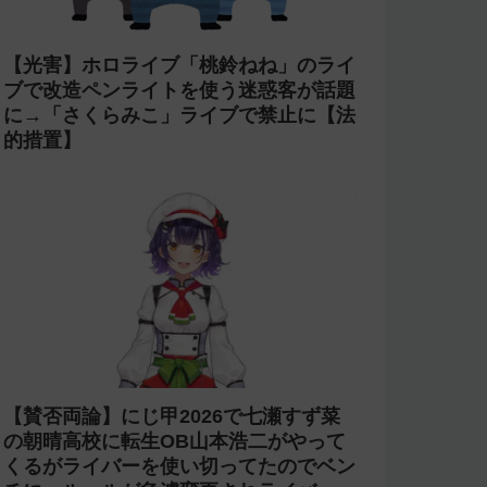
【光害】ホロライブ「桃鈴ねね」のライ
ブで改造ペンライトを使う迷惑客が話題
に→「さくらみこ」ライブで禁止に【法
的措置】
【賛否両論】にじ甲2026で七瀬すず菜
の朝晴高校に転生OB山本浩二がやって
くるがライバーを使い切ってたのでベン