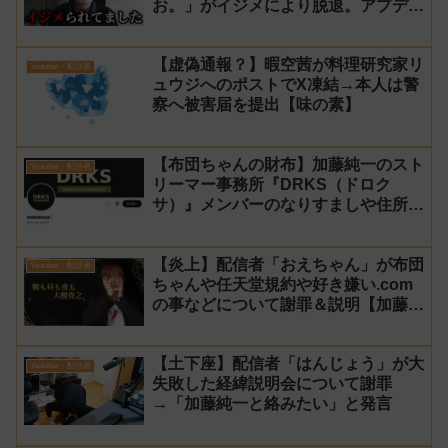
お。」がイジメにより脱退。アプデの
情報漏洩もあったと暴露→メンバーの
VIPが事実無根だと否定
【虚偽通報？】暇空茜が料理研究家リ
Youtuber・配信者
ュウジへのポストでX凍結→本人は警
察へ被害届を提出【味の素】
【布団ちゃんの財布】加藤純一のスト
Youtuber・配信者
リーマー事務所『DRKS（ドロク
サ）』メンバーのなりすましや住所特
定が発生→法的措置へ
【炎上】配信者「おえちゃん」が布団
Youtuber・配信者
ちゃんや任天堂規約や好き嫌い.com
の事などについて謝罪＆説明【加藤純
一 老人会RUST】
【土下座】配信者「はんじょう」が大
Youtuber・配信者
失敗した経緯説明会について謝罪
→「加藤純一と絡みたい」と発言