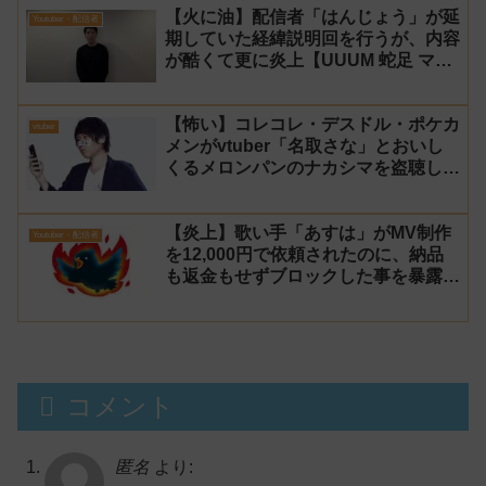
【火に油】配信者「はんじょう」が延
Youtuber・配信者
期していた経緯説明回を行うが、内容
が酷くて更に炎上【UUUM 蛇足 マス
オ】
【怖い】コレコレ・デスドル・ポケカ
vtuber
メンがvtuber「名取さな」とおいし
くるメロンパンのナカシマを盗聴して
る女性が居るらしいと暴露！
【炎上】歌い手「あすは」がMV制作
Youtuber・配信者
を12,000円で依頼されたのに、納品
も返金もせずブロックした事を暴露さ
れる→乗っ取り被害だと主張するが後
に返金
コメント
匿名
より: