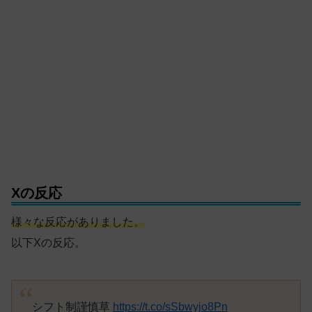
Xの反応
様々な反応がありました。
以下Xの反応。
シフト制謹慎草
https://t.co/sSbwyjo8Pn