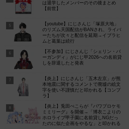
は退学したメンバーのその後まとめ
【前世】
【youtube】にじさんじ「塚原大地」
のリズム天国配信がBANされ、ライバ
ーたちが次々と配信を延期→イブラヒ
ムと葛葉は続行
【不参加】にじさんじ「シェリン・バ
ーガンディ」がにじ甲2026への名前貸
しを辞退したと発表
【炎上】にじさんじ「五木左京」が熊
本地震に関するコメントで廃墟の絵文
字を使い不謹慎だと叩かれる【コンプ
ラ】
【炎上】兎田ぺこらが『パワプロケモ
ミミリーグ』を開催→「博衣こよりの
ホロライブ甲子園に名前貸しNGだっ
たのに似た企画をやるな」と叩かれる