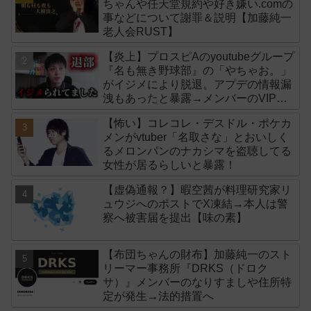
ちゃんや任天堂規約や好き嫌い.comの
事などについて謝罪＆説明【加藤純一
老人会RUST】
【炎上】プロスピAのyoutubeグループ
『名も無き野球部』の「やちゃお。」
がイジメにより脱退。アプデの情報漏
洩もあったと暴露→メンバーのVIPが
事実無根だと否定
【怖い】コレコレ・デスドル・ポケカ
メンがvtuber「名取さな」とおいしく
るメロンパンのナカシマを盗聴してる
女性が居るらしいと暴露！
【虚偽通報？】暇空茜が料理研究家リ
ュウジへのポストでX凍結→本人は警
察へ被害届を提出【味の素】
【布団ちゃんの財布】加藤純一のスト
リーマー事務所『DRKS（ドロク
サ）』メンバーのなりすましや住所特
定が発生→法的措置へ