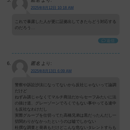
匿名
より:
2025年8月12日 10:18 AM
これで暴露した人が更に証拠出してきたらどう対応する
のだろう…
返信
匿名
より:
2025年8月13日 6:09 AM
警察や訴訟沙汰になってないから反社じゃないって論調
だけど
ねずみ講じゃなくてマルチ商法だからセーフみたいに法
の抜け道、グレーゾーンでろくでもない事やってる連中
も反社なわけだし
実際グループを仕切ってた高橋兄弟は黒だったんだし一
切関わりがなかったというのは嘘でしかない
杜撰な調査と発表もだけどこんな危ないタレントすらも