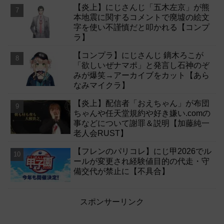
【炎上】にじさんじ「五木左京」が熊
本地震に関するコメントで廃墟の絵文
字を使い不謹慎だと叩かれる【コンプ
ラ】
【コンプラ】にじさんじ 鏑木ろこが
「欲しいぜナマポ」と発言し石神のぞ
みが爆笑→アーカイブをカット【あら
なみマイクラ】
【炎上】配信者「おえちゃん」が布団
ちゃんや任天堂規約や好き嫌い.comの
事などについて謝罪＆説明【加藤純一
老人会RUST】
【フレンのパリコレ】にじ甲2026でル
ールが変更され経験値目的の代走・守
備交代が禁止に【不具合】
スポンサーリンク