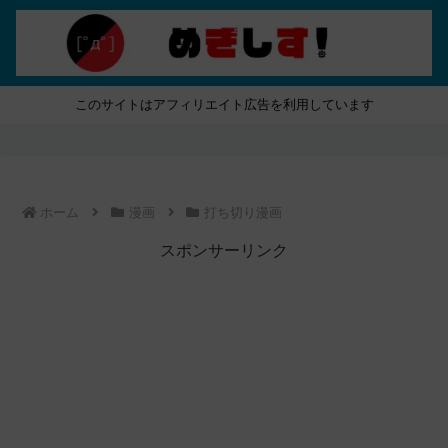
このサイトはアフィリエイト広告を利用しています
ホーム
漫画
打ち切り漫画
スポンサーリンク