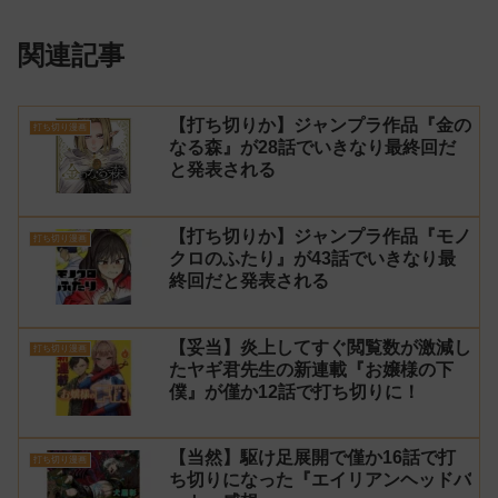
関連記事
【打ち切りか】ジャンプラ作品『金の
打ち切り漫画
なる森』が28話でいきなり最終回だ
と発表される
【打ち切りか】ジャンプラ作品『モノ
打ち切り漫画
クロのふたり』が43話でいきなり最
終回だと発表される
【妥当】炎上してすぐ閲覧数が激減し
打ち切り漫画
たヤギ君先生の新連載『お嬢様の下
僕』が僅か12話で打ち切りに！
【当然】駆け足展開で僅か16話で打
打ち切り漫画
ち切りになった『エイリアンヘッドバ