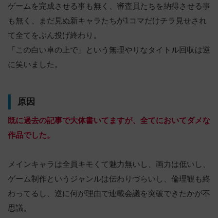
ゲームを完成させる事も無く、審査員たちを納得させる事
も無く、まだ見ぬ新キャラたちが1コマだけチラ見せされ
て全てをぶん投げ終わり。
「この白い卓の上で」という無理やりなタイトル回収は逆
に笑いました。
原因
既に過去の記事で大体書いてますが、全てにおいてダメな
作品でした。
メインキャラは全員キモくて魅力無いし、画力は低いし、
ゲーム制作というジャンルは伝わりづらいし、倫理観も終
わってるし、逆に何が理由で連載会議を突破できたかが不
思議。