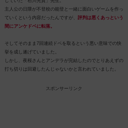
していた「石川光貴」先生。
主人公の日隈が不登校の能登と一緒に面白いゲームを作っ
ていくという内容だったんですが、
評判は悪くあっという
間にアンケドベに転落。
そしてそのまま7回連続ドベを取るという悪い意味での快
挙を成し遂げていました。
しかし、夜桜さんとアンデラが完結したのでとりあえずの
打ち切りは回避したんじゃないかと言われていました。
スポンサーリンク