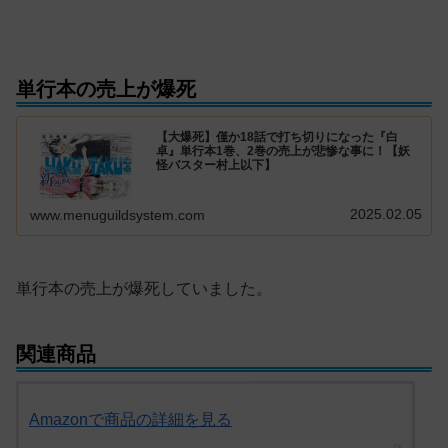
単行本の売上が爆死
【大爆死】僅か18話で打ち切りになった『白
卓』単行本1巻、2巻の売上が悲惨な事に！【妖
怪バスター村上以下】
2025.02.05
www.menuguildsystem.com
単行本の売上が爆死していました。
関連商品
Amazonで商品の詳細を見る