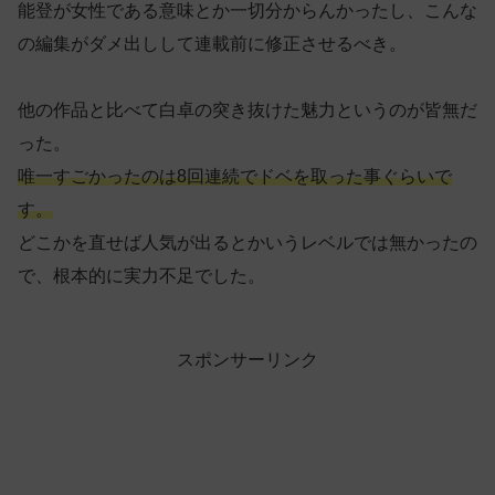
能登が女性である意味とか一切分からんかったし、こんな
の編集がダメ出しして連載前に修正させるべき。
他の作品と比べて白卓の突き抜けた魅力というのが皆無だ
った。
唯一すごかったのは8回連続でドベを取った事ぐらいで
す。
どこかを直せば人気が出るとかいうレベルでは無かったの
で、根本的に実力不足でした。
スポンサーリンク