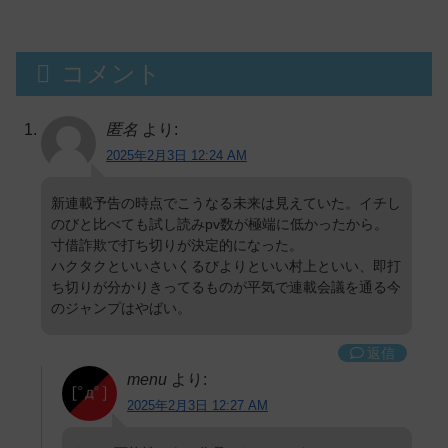
コメント
匿名
より:
2025年2月3日 12:24 AM
新連載予告の時点でこうなる未来は見えていた。イチし
のびと比べても試し読みpv数が極端に低かったから。
寸借詐欺で打ち切りが決定的になった。
ハクタクといいさいくるびよりといい村上といい、即打
ち切りが分かりきってるものが平気で連載会議を通る今
のジャンプはやばい。
返信
menu
より:
2025年2月3日 12:27 AM