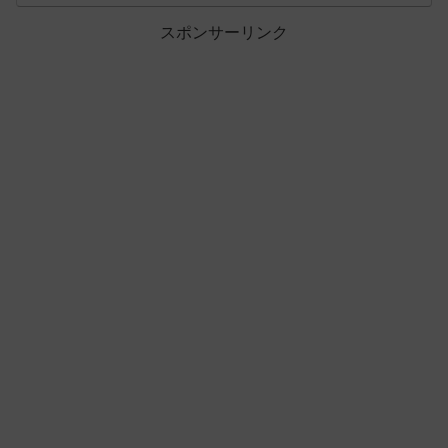
スポンサーリンク