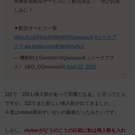
各種音楽配信サービスにて配信決定！ ぜひお楽
しみに！
▼配信サービス一覧
https://t.co/X64e94j8bM
#GQuuuuuuX
#ジークア
クス
pic.twitter.com/KMmAXyl51r
— 機動戦士Gundam GQuuuuuuX（ジークアク
ス） (@G_GQuuuuuuX)
April 22, 2025
1話で「2回も挿入歌があって邪魔だなあ」と言ってたん
ですが、3話でまた新しい挿入歌が出てきました。
今度はvtuber星街すいせいの新曲だったみたいです。
しかし、
vtuberがどうのこうの以前に私は挿入歌を入れ