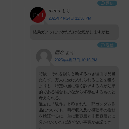
返信
menu
より:
2025年4月24日 12:38 PM
結局ガノタにウケただけな気がしますがね
返信
匿名
より:
2025年4月27日 10:16 PM
特段、それを誤りと断ずるべき理由は見当
たらず。万人に受け入れられることを狙う
よりも、特定の層に強く訴求する方が効果
的である場合も少なからず存在するものと
考えられる。
過去に「駄作」と称された一部ガンダム作
品についても、興行収入及び視聴率の推移
を検証するに、単に受容層と非受容層とに
分かれていたに過ぎない事実が確認でき
る。