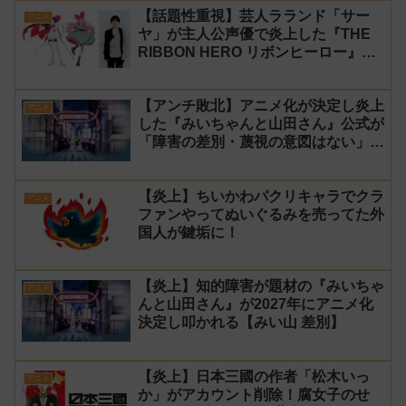
【話題性重視】芸人ラランド「サー
アニメ
ヤ」が主人公声優で炎上した『THE
RIBBON HERO リボンヒーロー』に
にじさんじvtuber「月ノ美兎」「ル
ンルン」「でびでび・でびる」が出
【アンチ敗北】アニメ化が決定し炎上
演！
アニメ
した『みいちゃんと山田さん』公式が
「障害の差別・蔑視の意図はない」と
発表！【みい山】
【炎上】ちいかわパクリキャラでクラ
アニメ
ファンやってぬいぐるみを売ってた外
国人が鍵垢に！
【炎上】知的障害が題材の『みいちゃ
アニメ
んと山田さん』が2027年にアニメ化
決定し叩かれる【みい山 差別】
【炎上】日本三國の作者「松木いっ
アニメ
か」がアカウント削除！腐女子のせ