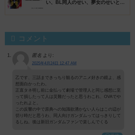
い、BL同人のせい、夢女のせいと騒
がれるが、決定的な原因は不明
コメント
匿名
より:
2025年4月24日 12:47 AM
乙です、三話まできっちり観るのアニメ好きの鏡よ、感
想面白かったわ。
正直タネ明し前に金払って劇場で管理人と同じ感想に至
って損したって人は災難だったと思うわこれ、OVAでや
ったれよと。
この反響の中で原典への知識欲湧かない人らはこの辺が
切り時だと思うわ、同人向けガンダムってはっきりして
るしね。後は新旧ガンダムファンで楽しんでくる