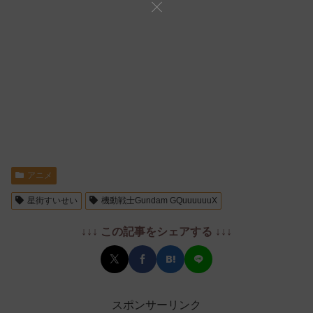
アニメ
星街すいせい
機動戦士Gundam GQuuuuuuX
↓↓↓ この記事をシェアする ↓↓↓
スポンサーリンク