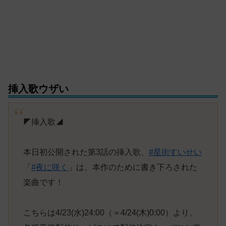
挿入歌ウザい
◤挿入歌◢
本日初公開された第3話の挿入歌、
#星街すいせい
「
#夜に咲く
」は、本作のために書き下ろされた
楽曲です！
こちらは4/23(水)24:00（＝4/24(木)0:00）より、