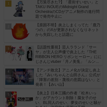
【万策尽きた?】「星街すいせい」と
TAKU INOUEのMidnight Grand
OrchestraのCDがアニメ制作の進行問
題で発売中止に
【原因不明】炎上しまくってた「鹿乃
つの」のXが更新されなくなりネット
から失踪したと話題に
【話題性重視】芸人ラランド「サー
ヤ」が主人公声優で炎上した『THE
RIBBON HERO リボンヒーロー』にに
じさんじvtuber「月ノ美兎」「ルンル
ン」「でびでび・でびる」が出演！
【アンチ敗北】アニメ化が決定し炎上
した『みいちゃんと山田さん』公式が
「障害の差別・蔑視の意図はない」と
発表！【みい山】
【炎上】日本三國の作者「松木いっ
か」がアカウント削除！腐女子のせ
い、BL同人のせい、夢女のせいと騒が