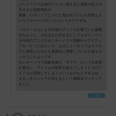
ジークアクスは他のアニメに例えると進撃の巨人の
元ネタが北欧神話や
聖書、ロボットアニメだと思われていたら全部もも
いろクローバーZだったというオチですね
バスク・オムにも乃木坂のアイドルが着ていた服着
せちゃうし、それはまだ許せるとしてもゼクノヴァ
もAKBのアニメのセンターノヴァ現象からアイディ
アをパクったみたいで、なぜニュータイプはキラキ
ラと表現したのかも真面目に考察していた人達もガ
ッカリしたようです
センターノヴァ現象自体が「キララ」という生命体
が発光し、アイドルが限界を超えてしまうとそのア
イドルが消失してしまうというものなんですよね
まるっきりシャアが消えるという展開までパクッて
ました
返信
わや
より: