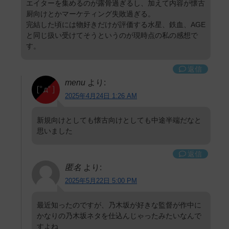
エイターを集めるのが露骨過ぎるし、加えて内容が懐古
厨向けとかマーケティング失敗過ぎる。
完結した頃には物好きだけが評価する水星、鉄血、AGE
と同じ扱い受けてそうというのが現時点の私の感想で
す。
返信
menu
より:
2025年4月24日 1:26 AM
新規向けとしても懐古向けとしても中途半端だなと
思いました
返信
匿名
より:
2025年5月22日 5:00 PM
最近知ったのですが、乃木坂が好きな監督が作中に
かなりの乃木坂ネタを仕込んじゃったみたいなんで
すよね