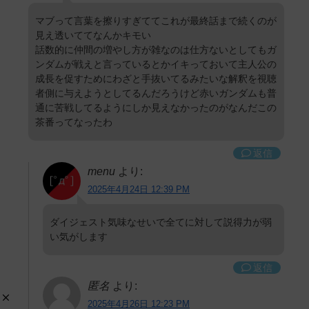
マブって言葉を擦りすぎててこれが最終話まで続くのが
見え透いててなんかキモい
話数的に仲間の増やし方が雑なのは仕方ないとしてもガ
ンダムが戦えと言っているとかイキっておいて主人公の
成長を促すためにわざと手抜いてるみたいな解釈を視聴
者側に与えようとしてるんだろうけど赤いガンダムも普
通に苦戦してるようにしか見えなかったのがなんだこの
茶番ってなったわ
返信
menu
より:
2025年4月24日 12:39 PM
ダイジェスト気味なせいで全てに対して説得力が弱
い気がします
返信
匿名
より:
2025年4月26日 12:23 PM