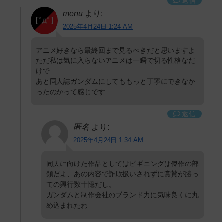
返信
menu
より:
2025年4月24日 1:24 AM
アニメ好きなら最終回まで見るべきだと思いますよ
ただ私は気に入らないアニメは一瞬で切る性格なだ
けで
あと同人誌ガンダムにしてももっと丁寧にできなか
ったのかって感じです
返信
匿名
より:
2025年4月24日 1:34 AM
同人に向けた作品としてはビギニングは傑作の部
類だよ、あの内容で詐欺扱いされずに賞賛が勝っ
ての興行数十憶だし。
ガンダムと制作会社のブランド力に気味良くに丸
め込まれたわ