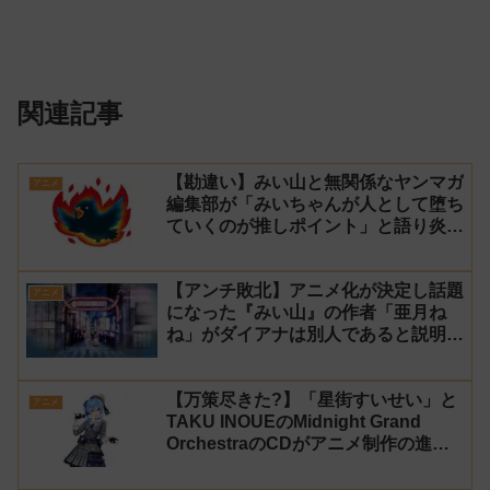
関連記事
【勘違い】みい山と無関係なヤンマガ
アニメ
編集部が「みいちゃんが人として堕ち
ていくのが推しポイント」と語り炎上
し動画を非公開に【マガポケ シリウ
ス】
【アンチ敗北】アニメ化が決定し話題
アニメ
になった『みい山』の作者「亜月ね
ね」がダイアナは別人であると説明し
炎上
【万策尽きた?】「星街すいせい」と
アニメ
TAKU INOUEのMidnight Grand
OrchestraのCDがアニメ制作の進行
問題で発売中止に