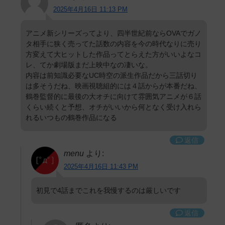
2025年4月16日 11:13 PM
アニメ新シリーズってより、四半世紀前ならOVAでガノ
タ相手に狭く売ってた話数の内容を今の時代なりに売り
方変えて大ヒットした作品ってとらえた方がいいよなコ
レ、てか劇場版まだ上映中なの凄いな。
内容は前知識必要なUC時空の派生作品だから三話切り
は多そうだね、映画視聴組的には４話からが本番だね、
鶴巻監督的に最後の大オチに向けて雰囲気アニメが６話
くらい続くと予想、オチがいいから何となく受け入れら
れるいつもの鶴巻作品になる
返信
menu
より:
2025年4月16日 11:43 PM
初見で4話までこれを我慢するのは厳しいです
返信