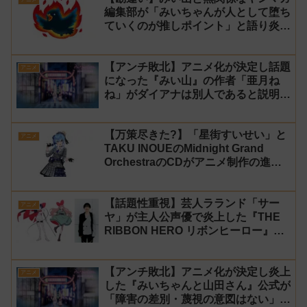
編集部が「みいちゃんが人として堕ち
ていくのが推しポイント」と語り炎上
し動画を非公開に【マガポケ シリウ
ス】
【アンチ敗北】アニメ化が決定し話題
アニメ
になった『みい山』の作者「亜月ね
ね」がダイアナは別人であると説明し
炎上
【万策尽きた?】「星街すいせい」と
アニメ
TAKU INOUEのMidnight Grand
OrchestraのCDがアニメ制作の進行
問題で発売中止に
【話題性重視】芸人ラランド「サー
アニメ
ヤ」が主人公声優で炎上した『THE
RIBBON HERO リボンヒーロー』に
にじさんじvtuber「月ノ美兎」「ル
ンルン」「でびでび・でびる」が出
【アンチ敗北】アニメ化が決定し炎上
演！
アニメ
した『みいちゃんと山田さん』公式が
「障害の差別・蔑視の意図はない」と