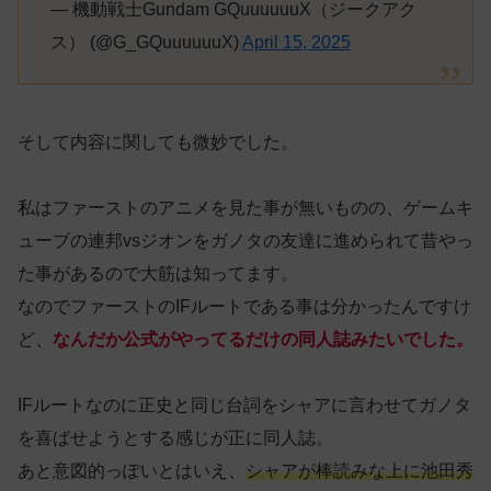
— 機動戦士Gundam GQuuuuuuX（ジークアク
ス） (@G_GQuuuuuuX)
April 15, 2025
そして内容に関しても微妙でした。
私はファーストのアニメを見た事が無いものの、ゲームキ
ューブの連邦vsジオンをガノタの友達に進められて昔やっ
た事があるので大筋は知ってます。
なのでファーストのIFルートである事は分かったんですけ
ど、
なんだか公式がやってるだけの同人誌みたいでした。
IFルートなのに正史と同じ台詞をシャアに言わせてガノタ
を喜ばせようとする感じが正に同人誌。
あと意図的っぽいとはいえ、
シャアが棒読みな上に池田秀