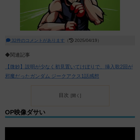
32件のコメントがあります
（
2025/04/19）
◆関連記事
【微妙】説明が少なく初見置いてけぼりで、挿入歌2回が
邪魔だったガンダム ジークアクス1話感想
目次
OP映像ダサい