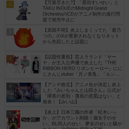
【万策尽きた?】「星街すいせい」と
TAKU INOUEのMidnight Grand
OrchestraのCDがアニメ制作の進行問
題で発売中止に
【原因不明】炎上しまくってた「鹿乃
つの」のXが更新されなくなりネット
から失踪したと話題に
【話題性重視】芸人ラランド「サー
ヤ」が主人公声優で炎上した『THE
RIBBON HERO リボンヒーロー』にに
じさんじvtuber「月ノ美兎」「ルンル
ン」「でびでび・でびる」が出演！
【アンチ敗北】アニメ化が決定し炎上
した『みいちゃんと山田さん』公式が
「障害の差別・蔑視の意図はない」と
発表！【みい山】
【炎上】日本三國の作者「松木いっ
か」がアカウント削除！腐女子のせ
い、BL同人のせい、夢女のせいと騒が