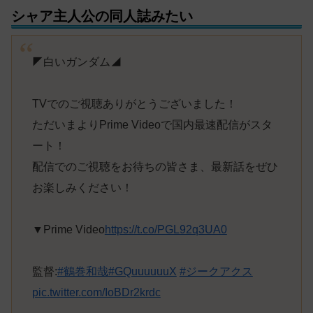
シャア主人公の同人誌みたい
◤白いガンダム◢
TVでのご視聴ありがとうございました！
ただいまよりPrime Videoで国内最速配信がスタ
ート！
配信でのご視聴をお待ちの皆さま、最新話をぜひ
お楽しみください！
▼Prime Video
https://t.co/PGL92q3UA0
監督:
#鶴巻和哉
#GQuuuuuuX
#ジークアクス
pic.twitter.com/IoBDr2krdc