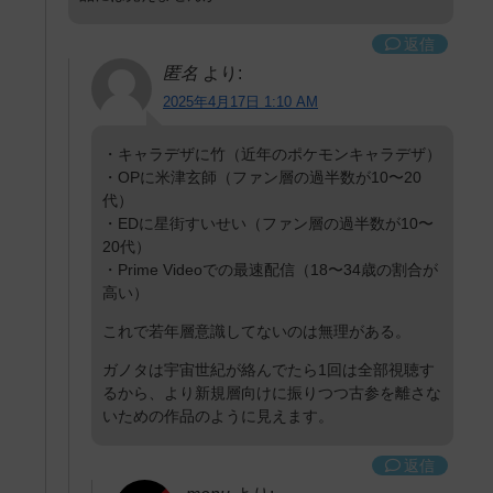
返信
匿名
より:
2025年4月17日 1:10 AM
・キャラデザに竹（近年のポケモンキャラデザ）
・OPに米津玄師（ファン層の過半数が10〜20
代）
・EDに星街すいせい（ファン層の過半数が10〜
20代）
・Prime Videoでの最速配信（18〜34歳の割合が
高い）
これで若年層意識してないのは無理がある。
ガノタは宇宙世紀が絡んでたら1回は全部視聴す
るから、より新規層向けに振りつつ古参を離さな
いための作品のように見えます。
返信