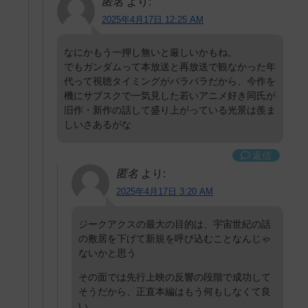
匿名
より:
2025年4月17日 12:25 AM
なにかもう一押し無いと厳しいかもね。
でもガンダムって本放送と再放送で観なかった年
代って視聴タイミングがバラバラだから、今作を
機にサブスクで一気見した若いアニメ好き同氏が
旧作・新作の話して盛り上がっている光景は羨ま
しいさあるがな
返信
匿名
より:
2025年4月17日 3:20 AM
ジークアクスの最大の目的は、宇宙世紀の話
の敷居を下げて新規を呼び込むことなんじゃ
ないかと思う
その面では先行上映の反響の段階で成功して
そうだから、正直本編はもう何もしなくて良
い