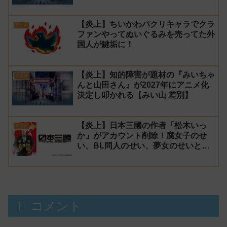
発表！【みい山】
【炎上】ちいかわパクリキャラでクラ
アニメ
ファンやってぬいぐるみを売ってた外
国人が鍵垢に！
【炎上】知的障害が題材の『みいちゃ
アニメ
んと山田さん』が2027年にアニメ化
決定し叩かれる【みい山 差別】
【炎上】日本三國の作者「松木いっ
アニメ
か」がアカウント削除！腐女子のせ
い、BL同人のせい、夢女のせいと騒
がれるが、決定的な原因は不明
コメント