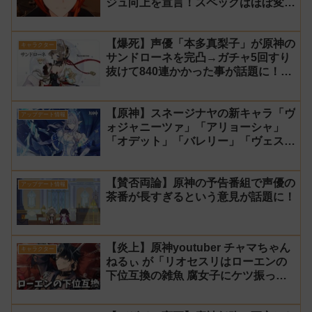
ジュ向上を宣言！スペックはほぼ変わ
らず【過去キャラ ディルック】
【爆死】声優「本多真梨子」が原神の
キャラクター
サンドローネを完凸→ガチャ5回すり
抜けて840連かかった事が話題に！
【同接】
【原神】スネージナヤの新キャラ「ヴ
アップデート情報
ォジャニーツァ」「アリョーシャ」
「オデット」「バレリー」「ヴェス
ナ」「ダニカ」「ノイ」「ミティヤ」
「アナスターシャ・フョードロヴナ・
【賛否両論】原神の予告番組で声優の
スネージナヤ」が一斉に発表！【声優
アップデート情報
茶番が長すぎるという意見が話題に！
氷神 第10位】
【炎上】原神youtuber チャマちゃん
キャラクター
ねるぃ が「リオセスリはローエンの
下位互換の雑魚 腐女子にケツ振って
ろ」と動画で発言し叩かれ謝罪