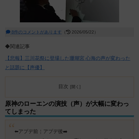
8件のコメントがあります
（
2026/05/22）
◆関連記事
【悲報】三川花祭に登場した珊瑚宮 心海の声が変わった
と話題に【声優】
目次
原神のローエンの演技（声）が大幅に変わっ
てしまった
⬅️アプデ前￤アプデ後➡️