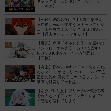
キャラクターランキング【ストーリ
ー・強さ】
【PS4サ終のおかげ？】6周年を迎え
る原神がVer.7.0で更なるキャラのビジ
ュ向上を宣言！スペックはほぼ変わら
ず【過去キャラ ディルック】
【爆死】声優「本多真梨子」が原神の
サンドローネを完凸→ガチャ5回すり
抜けて840連かかった事が話題に！
【同接】
【炎上】原神youtuber チャマちゃんね
るぃ が「リオセスリはローエンの下位
互換の雑魚 腐女子にケツ振ってろ」と
動画で発言し叩かれ謝罪
【ネタバレ注意】フリーナの伝説任務
で旅人とパイモンがノンデリすぎてX
の感想が荒れてしまう