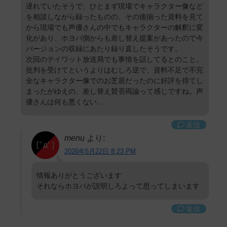
遅れていたそうで、ひとまず現場でキャラクター像など
を相談しながら録ったものの、その後揃った資料を見て
から現場でも声優さんの中でもキャラクターの解釈に変
化があり、ホヨバ側からも差し替え提案があったので今
バージョンの収録にあたり録り直したそうです。
次回のテイワット放送局でも事情を話してるとのこと。
批判を受けてというよりはむしろ逆で、資料不足で不完
全なキャラクター像でのお芝居だったのに好評を得てし
まったがゆえの、差し替え賛否両論って感じですね。声
優さんは何も悪くない…
返信
menu
より:
2026年5月22日 8:23 PM
情報ありがとうございます
それならホヨバが説明しろよって思ってしまいます
返信