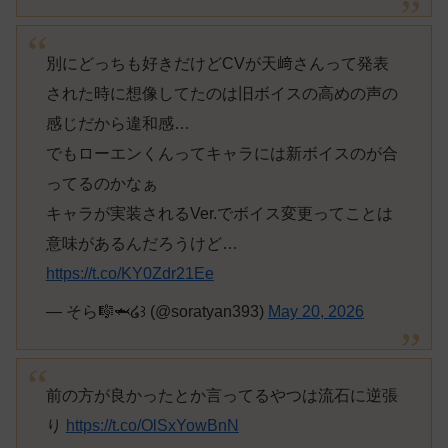
別にどっちも好きだけどCVが天﨑さんって発表
された時に想像してたのは旧ボイスの高めの声の
感じだから違和感…
でもローエンくんってキャラには新ボイスのが合
ってるのかなぁ
キャラが実装されるVer.でボイス変更ってことは
意味があるんだろうけど…
https://t.co/KY0Zdr21Ee
— そら🎼🦈໒꒱ (@soratyan393)
May 20, 2026
前の方が良かったとか言ってるやつは流石に逆張
り
https://t.co/OlSxYowBnN