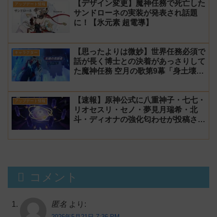
【デザイン変更】魔神任務で死亡した
アップデート情報
サンドローネの実装が発表され話題
に！【氷元素 超電導】
【思ったよりは微妙】世界任務必須で
キャラクター
話が長く博士との決着があっさりして
た魔神任務 空月の歌第9幕「身土壊
空、五蘊識転」第10幕「虚空劫灰の
プラーナ」感想
【速報】原神公式に八重神子・七七・
アップデート情報
リオセスリ・セノ・夢見月瑞希・北
斗・ディオナの強化匂わせが投稿され
る！【魔導】
コメント
匿名
より:
2026年5月21日 7:36 PM