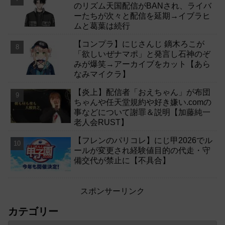
のリズム天国配信がBANされ、ライバ
ーたちが次々と配信を延期→イブラヒ
ムと葛葉は続行
【コンプラ】にじさんじ 鏑木ろこが
「欲しいぜナマポ」と発言し石神のぞ
みが爆笑→アーカイブをカット【あら
なみマイクラ】
【炎上】配信者「おえちゃん」が布団
ちゃんや任天堂規約や好き嫌い.comの
事などについて謝罪＆説明【加藤純一
老人会RUST】
【フレンのパリコレ】にじ甲2026でル
ールが変更され経験値目的の代走・守
備交代が禁止に【不具合】
スポンサーリンク