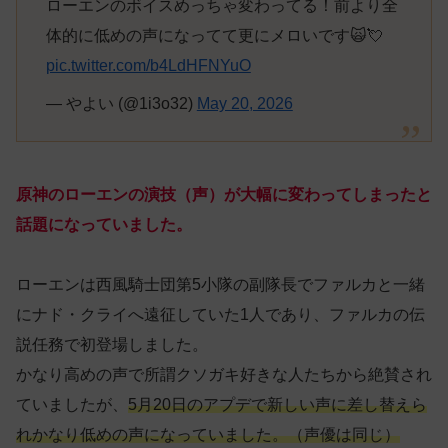
ローエンのボイスめっちゃ変わってる！前より全
体的に低めの声になってて更にメロいです🙀💘
pic.twitter.com/b4LdHFNYuO
— やよい (@1i3o32)
May 20, 2026
原神のローエンの演技（声）が大幅に変わってしまったと
話題になっていました。
ローエンは西風騎士団第5小隊の副隊長でファルカと一緒
にナド・クライへ遠征していた1人であり、ファルカの伝
説任務で初登場しました。
かなり高めの声で所謂クソガキ好きな人たちから絶賛され
ていましたが、
5月20日のアプデで新しい声に差し替えら
れかなり低めの声になっていました。（声優は
同じ
）