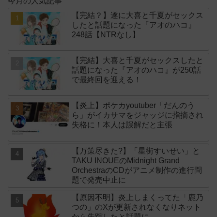
今月の人気記事
【完結？】遂に大喜と千夏がセックス
したと話題になった『アオのハコ』
248話【NTRなし】
【完結】大喜と千夏がセックスしたと
話題になった『アオのハコ』が250話
で最終回を迎える！
【炎上】ポケカyoutuber「だんのう
ら」がイカサマをジャッジに指摘され
失格に！本人は誤解だと主張
【万策尽きた?】「星街すいせい」と
TAKU INOUEのMidnight Grand
OrchestraのCDがアニメ制作の進行問
題で発売中止に
【原因不明】炎上しまくってた「鹿乃
つの」のXが更新されなくなりネット
から失踪したと話題に