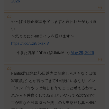
2026
やっぱり修正基準を戻しますと言われたがもう遅
い！
〜気ままにci-enライフを送ります〜
https://t.co/Ezr8bxzxlV
— うきた乳業🍼🐮❄️ (@UkitaMilk)
May 29, 2026
Fantia君は急に｢5日以内に切腹しろさもなくば御
家取潰だ｣とか言ってきて4日後にいきなり｢メン
ゴメンゴ☆やっぱ無しもうちょっと考えるわ☆こ
れからも仲良くしてね☆｣とかやってる訳なので
世が世なら討幕待った無しの大失態だし真っ先に