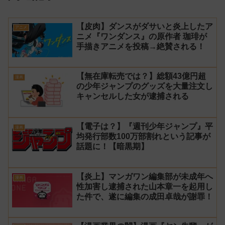
【皮肉】ダンスがダサいと炎上したア
アニメ
ニメ『ワンダンス』の原作者 珈琲が
手描きアニメを投稿→絶賛される！
【無在庫転売では？】総額43億円超
漫画
の少年ジャンプのグッズを大量注文し
キャンセルした女が逮捕される
【電子は？】『週刊少年ジャンプ』平
漫画
均発行部数100万部割れという記事が
話題に！【暗黒期】
【炎上】マンガワン編集部が未成年へ
漫画
性加害し逮捕された山本章一を起用し
た件で、遂に編集の成田卓哉が謝罪！