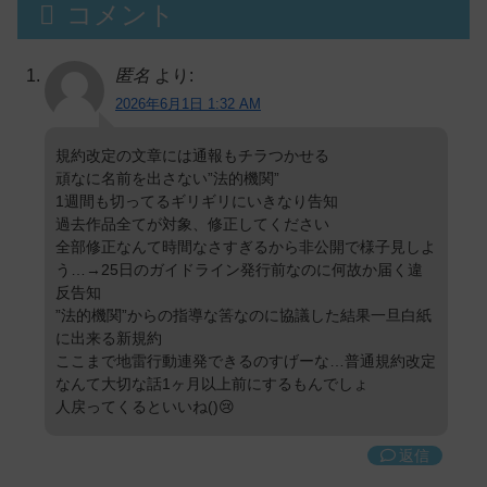
コメント
匿名
より:
2026年6月1日 1:32 AM
規約改定の文章には通報もチラつかせる
頑なに名前を出さない”法的機関”
1週間も切ってるギリギリにいきなり告知
過去作品全てが対象、修正してください
全部修正なんて時間なさすぎるから非公開で様子見しよ
う…→25日のガイドライン発行前なのに何故か届く違
反告知
”法的機関”からの指導な筈なのに協議した結果一旦白紙
に出来る新規約
ここまで地雷行動連発できるのすげーな…普通規約改定
なんて大切な話1ヶ月以上前にするもんでしょ
人戻ってくるといいね()😢
返信