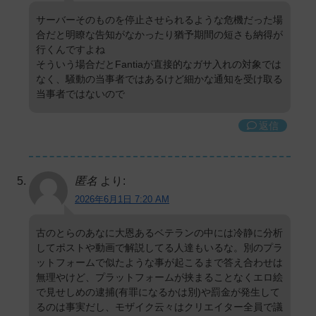
サーバーそのものを停止させられるような危機だった場
合だと明瞭な告知がなかったり猶予期間の短さも納得が
行くんですよね
そういう場合だとFantiaが直接的なガサ入れの対象では
なく、騒動の当事者ではあるけど細かな通知を受け取る
当事者ではないので
返信
匿名
より:
2026年6月1日 7:20 AM
古のとらのあなに大恩あるベテランの中には冷静に分析
してポストや動画で解説してる人達もいるな。別のプラ
ットフォームで似たような事が起こるまで答え合わせは
無理やけど、プラットフォームが挟まることなくエロ絵
で見せしめの逮捕(有罪になるかは別)や罰金が発生して
るのは事実だし、モザイク云々はクリエイター全員で議