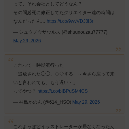
って、それ会社としてどうなん？
その間必死に修正してたクリエイター達の時間は
なんだったん…
https://t.co/9wvVDJ3l3r
— シュウノウサウルス (@shuunouzau77777)
May 29, 2026
これって一時期流行った
「追放された◯◯、◇◇する ～今さら戻って来
いと言われても、もう遅い～」
ってやつ？
https://t.co/biBPuSM4CS
— 神島かのん (@614_HSO)
May 29, 2026
これよっぽどイラストレーターが居なくなったん