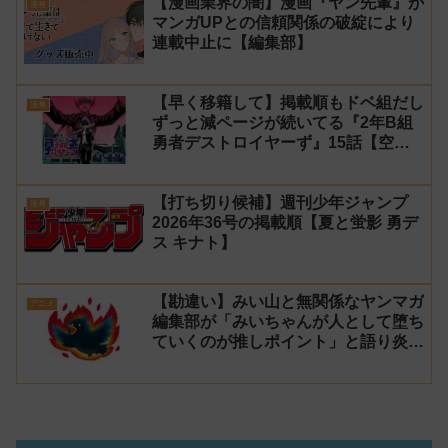
【漫画業界の闇】漫画『ヤン先輩』が
漫画
マンガUPとの信頼関係の破綻により
連載中止に【編集部】
【早く移籍して】掲載順もドベ組だし
漫画
ずっと減ページが続いてる『2年B組
勇者デストロイヤーず』15話【空
知】
【打ち切り候補】週刊少年ジャンプ
漫画
2026年36号の掲載順【夏と蛍影 勇デ
ス キナト】
【勘違い】みい山と無関係なヤンマガ
アニメ
編集部が「みいちゃんが人として堕ち
ていくのが推しポイント」と語り炎上
し動画を非公開に【マガポケ シリウ
ス】