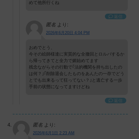
めて他所行くね
返信
匿名
より:
2026年6月20日 4:04 PM
おめでとう、
今その絵師様達に実質的な全撤回とロルバするか
ら帰ってきてと全力で媚始めてます
残念ながらその行動で｢法的機関を持ち出したの
は何？｣｢削除退会したものをあんたの一存でどう
とでも出来るって狂ってない？｣と逃亡する一歩
手前の状態になってますけどね
返信
匿名
より:
2026年6月1日 2:23 AM