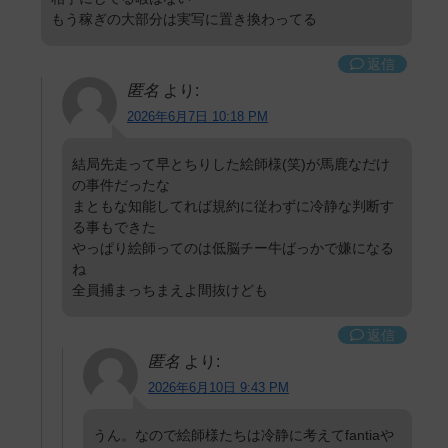
もう稼ぎの大部分は実写に置き換わってる
返信
匿名
より:
2026年6月7日 10:18 PM
結局先走って早とちりした絵師様(笑)が馬鹿なだけ
の事件だったな
まともな知能してれば規約に従わずに冷静な判断す
る事もできた
やっぱり絵師ってのは低脳チー牛ばっかで嫌になる
ね
全員捕まっちまえよ間抜けども
返信
匿名
より:
2026年6月10日 9:43 PM
うん。なので絵師様たちは冷静に考えてfantiaや