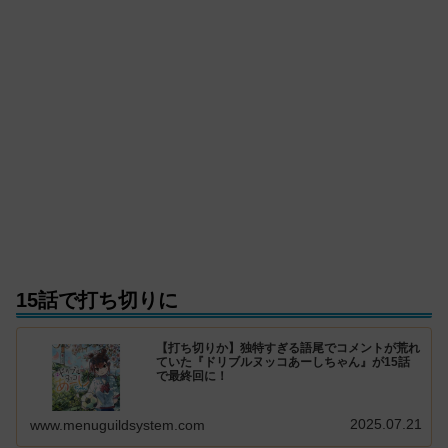
15話で打ち切りに
【打ち切りか】独特すぎる語尾でコメントが荒れ
ていた『ドリブルヌッコあーしちゃん』が15話
で最終回に！
2025.07.21
www.menuguildsystem.com