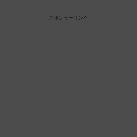
スポンサーリンク