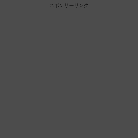
スポンサーリンク