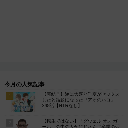
今月の人気記事
【完結？】遂に大喜と千夏がセックス
したと話題になった『アオのハコ』
248話【NTRなし】
【転生ではない】「グウェル オス ガ
ール」の中の人がにじさんじ卒業の翌