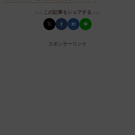
↓↓↓ この記事をシェアする ↓↓↓
スポンサーリンク