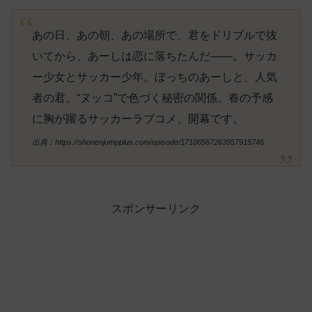
あの日、あの朝、あの場所で、君をドリブルで抜
いてから、あーしは恋に落ちたんだ――。サッカ
ー少女とサッカー少年。ぼっちのあーしと、人気
者の君。“ヌッコ”で色づく秘密の関係。春の予感
に胸が躍るサッカーラブコメ、開幕です。
出典：https://shonenjumpplus.com/episode/17106567263957915746
スポンサーリンク