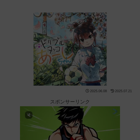
2025.06.08
2025.07.21
スポンサーリンク