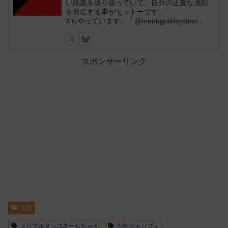
い話題を取り扱っていて、自分の正直な感想
を発信する事がモットーです。
Xもやっています。「@menuguildsystem」
スポンサーリンク
漫画
ドリブルヌッコあーしちゃん
少年ジャンプ＋