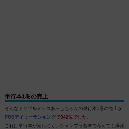
単行本1巻の売上
そんなドリブルヌッコあーしちゃんの単行本1巻の売上が
POSデイリーランキング
で342位でした。
これは単行本が売れにくいジャンプラ基準で考えても爆死