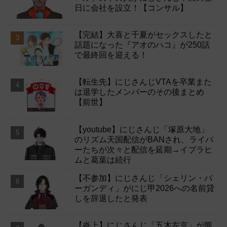
日に会社を設立！【コンサル】
【完結】大喜と千夏がセックスしたと
話題になった『アオのハコ』が250話
で最終回を迎える！
【転生先】にじさんじVTAを卒業また
は退学したメンバーのその後まとめ
【前世】
【youtube】にじさんじ「塚原大地」
のリズム天国配信がBANされ、ライバ
ーたちが次々と配信を延期→イブラヒ
ムと葛葉は続行
【不参加】にじさんじ「シェリン・バ
ーガンディ」がにじ甲2026への名前貸
しを辞退したと発表
【炎上】にじさんじ「五木左京」が熊