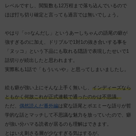
レベルですし、閲覧数も12万程まで落ち込んでいるので
ほぼ打ち切り確定と言っても過言では無いでしょう。
やはり「○○なんだし」というあーしちゃんの語尾の癖が
強すぎるのに加え、ドリブルで1対1の抜き合いする事を
「ヌッコ」という下品にも取れる隠語で表現したせいで1
話切りが続出したと思われます。
実際私も1話で「もういいや」と思ってしまいましたし。
絵も癖が強い上にそんな上手く無いし、
インディーズなら
ともかく何故これが正式連載で通ったのかは不思議。
ただ、
偶然読んだ番外編
は変な語尾とポエミーな語りが哲
学的な話とマッチして不思議な魅力を放っていたので、癖
が強い分ハマる読者が居るのも理解はできます。
とはいえ刺さる層が少なすぎる気はするが。