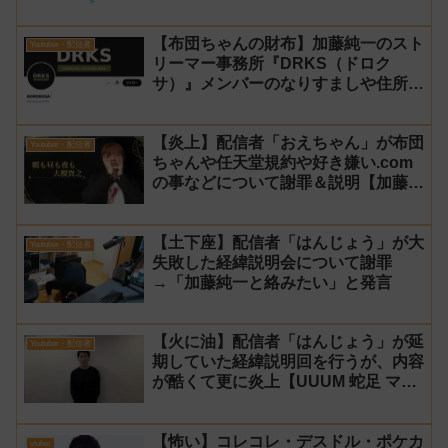
【布団ちゃんの財布】加藤純一のスト
Youtuber・配信者
リーマー事務所『DRKS（ドロク
サ）』メンバーのなりすましや住所特
定が発生→法的措置へ
【炎上】配信者「おえちゃん」が布団
Youtuber・配信者
ちゃんや任天堂規約や好き嫌い.com
の事などについて謝罪＆説明【加藤純
一 老人会RUST】
【土下座】配信者「はんじょう」が大
Youtuber・配信者
失敗した経緯説明会について謝罪
→「加藤純一と絡みたい」と発言
【火に油】配信者「はんじょう」が延
Youtuber・配信者
期していた経緯説明回を行うが、内容
が酷くて更に炎上【UUUM 蛇足 マス
オ】
【怖い】コレコレ・デスドル・ポケカ
vtuber