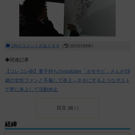
1件のコメントがあります
（
2023/10/08）
◆関連記事
【コレコレ砲】妻子持ちのyoutuber「ホモサピ」さんが19
歳の女性ファンと不倫して炎上→ネタにするようなポスト
で更に炎上して活動休止
目次
経緯