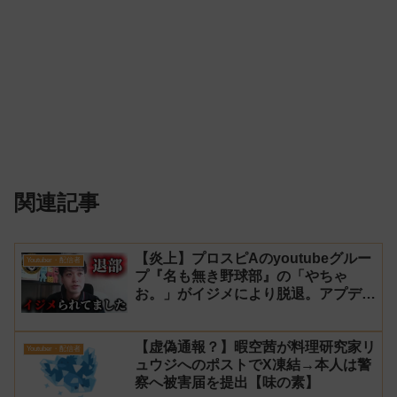
関連記事
【炎上】プロスピAのyoutubeグルー
Youtuber・配信者
プ『名も無き野球部』の「やちゃ
お。」がイジメにより脱退。アプデの
情報漏洩もあったと暴露→メンバーの
VIPが事実無根だと否定
【虚偽通報？】暇空茜が料理研究家リ
Youtuber・配信者
ュウジへのポストでX凍結→本人は警
察へ被害届を提出【味の素】