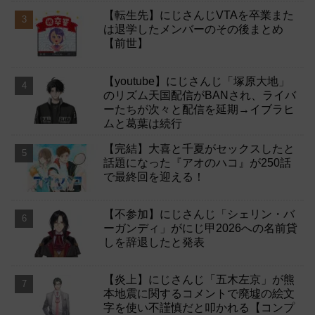
【転生先】にじさんじVTAを卒業また
は退学したメンバーのその後まとめ
【前世】
【youtube】にじさんじ「塚原大地」
のリズム天国配信がBANされ、ライバ
ーたちが次々と配信を延期→イブラヒ
ムと葛葉は続行
【完結】大喜と千夏がセックスしたと
話題になった『アオのハコ』が250話
で最終回を迎える！
【不参加】にじさんじ「シェリン・バ
ーガンディ」がにじ甲2026への名前貸
しを辞退したと発表
【炎上】にじさんじ「五木左京」が熊
本地震に関するコメントで廃墟の絵文
字を使い不謹慎だと叩かれる【コンプ