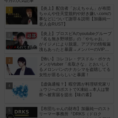
今月の人気記事
【炎上】配信者「おえちゃん」が布団
ちゃんや任天堂規約や好き嫌い.comの
事などについて謝罪＆説明【加藤純一
老人会RUST】
【炎上】プロスピAのyoutubeグループ
『名も無き野球部』の「やちゃお。」
がイジメにより脱退。アプデの情報漏
洩もあったと暴露→メンバーのVIPが
事実無根だと否定
【怖い】コレコレ・デスドル・ポケカ
メンがvtuber「名取さな」とおいしく
るメロンパンのナカシマを盗聴してる
女性が居るらしいと暴露！
【虚偽通報？】暇空茜が料理研究家リ
ュウジへのポストでX凍結→本人は警
察へ被害届を提出【味の素】
【布団ちゃんの財布】加藤純一のスト
リーマー事務所『DRKS（ドロク