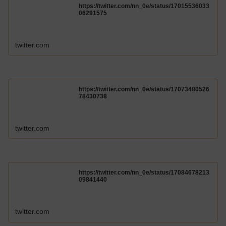
https://twitter.com/nn_0e/status/17015536033
06291575
twitter.com
https://twitter.com/nn_0e/status/17073480526
78430738
twitter.com
https://twitter.com/nn_0e/status/17084678213
09841440
twitter.com