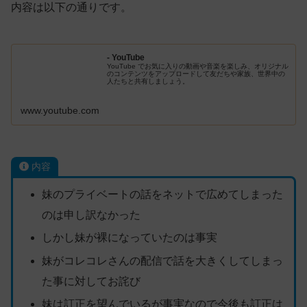
内容は以下の通りです。
- YouTube
YouTube でお気に入りの動画や音楽を楽しみ、オリジナル
のコンテンツをアップロードして友だちや家族、世界中の
人たちと共有しましょう。
www.youtube.com
内容
妹のプライベートの話をネットで広めてしまった
のは申し訳なかった
しかし妹が裸になっていたのは事実
妹がコレコレさんの配信で話を大きくしてしまっ
た事に対してお詫び
妹は訂正を望んでいるが事実なので今後も訂正は