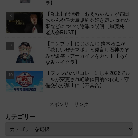
ラ】
【炎上】配信者「おえちゃん」が布団
ちゃんや任天堂規約や好き嫌い.comの
事などについて謝罪＆説明【加藤純一
老人会RUST】
【コンプラ】にじさんじ 鏑木ろこが
「欲しいぜナマポ」と発言し石神のぞ
みが爆笑→アーカイブをカット【あら
なみマイクラ】
【フレンのパリコレ】にじ甲2026でル
ールが変更され経験値目的の代走・守
備交代が禁止に【不具合】
スポンサーリンク
カテゴリー