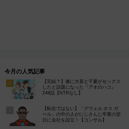
今月の人気記事
【完結？】遂に大喜と千夏がセックス
したと話題になった『アオのハコ』
248話【NTRなし】
【転生ではない】「グウェル オス ガ
ール」の中の人がにじさんじ卒業の翌
日に会社を設立！【コンサル】