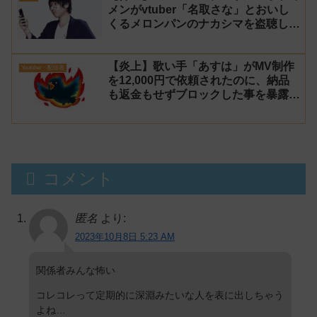
メンがvtuber「名取さな」とおいし
くるメロンパンのナカシマを盗聴して
る女性が居るらしいと暴露！
【炎上】歌い手「あすは」がMV制作
Youtuber・配信者
を12,000円で依頼されたのに、納品
も返金もせずブロックした事を暴露さ
れる→乗っ取り被害だと主張するが後
に返金
コメント
匿名
より:
2023年10月8日 5:23 AM
関係者みんな怖い
コレコレって定期的に深淵みたいな人を表に出しちゃう
よね…