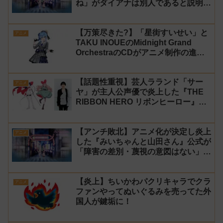
ね」がダイアナは別人であると説明し
炎上
【万策尽きた?】「星街すいせい」と
アニメ
TAKU INOUEのMidnight Grand
OrchestraのCDがアニメ制作の進行
問題で発売中止に
【話題性重視】芸人ラランド「サー
アニメ
ヤ」が主人公声優で炎上した『THE
RIBBON HERO リボンヒーロー』に
にじさんじvtuber「月ノ美兎」「ル
ンルン」「でびでび・でびる」が出
【アンチ敗北】アニメ化が決定し炎上
演！
アニメ
した『みいちゃんと山田さん』公式が
「障害の差別・蔑視の意図はない」と
発表！【みい山】
【炎上】ちいかわパクリキャラでクラ
アニメ
ファンやってぬいぐるみを売ってた外
国人が鍵垢に！