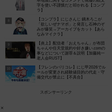
本地震に関するコメントで廃墟の絵文
字を使い不謹慎だと叩かれる【コンプ
ラ】
【コンプラ】にじさんじ 鏑木ろこが
「欲しいぜナマポ」と発言し石神のぞ
みが爆笑→アーカイブをカット【あら
なみマイクラ】
【炎上】配信者「おえちゃん」が布団
ちゃんや任天堂規約や好き嫌い.comの
事などについて謝罪＆説明【加藤純一
老人会RUST】
【フレンのパリコレ】にじ甲2026でル
ールが変更され経験値目的の代走・守
備交代が禁止に【不具合】
スポンサーリンク