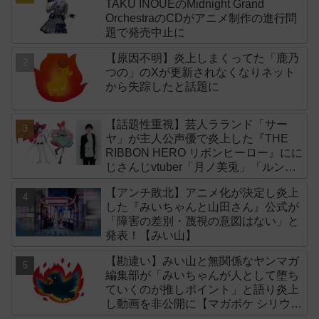
TAKU INOUEのMidnight Grand
OrchestraのCDがアニメ制作の進行問
題で発売中止に
【原因不明】炎上しまくってた「鹿乃
つの」のXが更新されなくなりネット
から失踪したと話題に
【話題性重視】芸人ラランド「サー
ヤ」が主人公声優で炎上した『THE
RIBBON HERO リボンヒーロー』にに
じさんじvtuber「月ノ美兎」「ルンル
ン」「でびでび・でびる」が出演！
【アンチ敗北】アニメ化が決定し炎上
した『みいちゃんと山田さん』公式が
「障害の差別・蔑視の意図はない」と
発表！【みい山】
【勘違い】みい山と無関係なヤンマガ
編集部が「みいちゃんが人として堕ち
ていくのが推しポイント」と語り炎上
し動画を非公開に【マガポケ シリウ
ス】