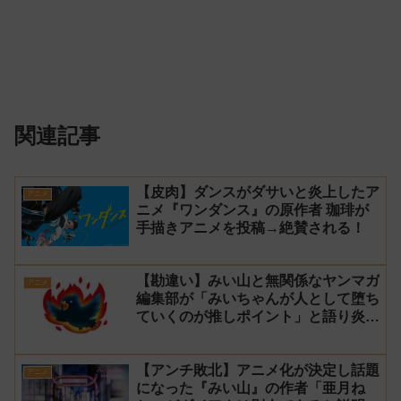
関連記事
【皮肉】ダンスがダサいと炎上したア
アニメ
ニメ『ワンダンス』の原作者 珈琲が
手描きアニメを投稿→絶賛される！
【勘違い】みい山と無関係なヤンマガ
アニメ
編集部が「みいちゃんが人として堕ち
ていくのが推しポイント」と語り炎上
し動画を非公開に【マガポケ シリウ
ス】
【アンチ敗北】アニメ化が決定し話題
アニメ
になった『みい山』の作者「亜月ね