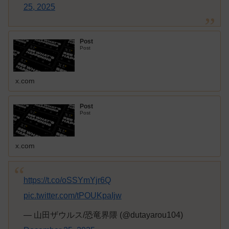
25, 2025
Post
Post
x.com
Post
Post
x.com
https://t.co/oSSYmYjr6Q
pic.twitter.com/tPOUKpaIjw
— 山田ザウルス/恐竜界隈 (@dutayarou104)