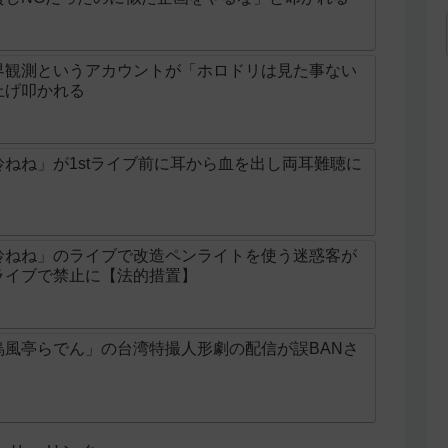
界観測というアカウントが「ホロドリは見た事ない
上げ叩かれる
ねね」が1stライブ前に耳から血を出し両耳難聴に
鈴ねね」のライブで改造ペンライトを使う迷惑客が
ライブで禁止に【法的措置】
烏風亭らでん」の台湾特撮人形劇の配信が誤BANさ