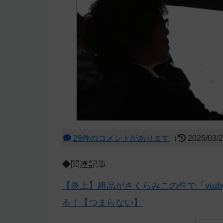
29件のコメントがあります
（
2026/03/
◆関連記事
【炎上】粗品がさくらみこの件で「vtu
る！【つまらない】