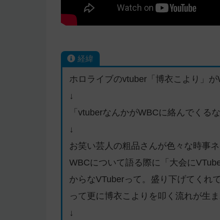
経緯
ホロライブのvtuber「博衣こより」
↓
「vtuberなんかがWBCに絡んでくる
↓
お笑い芸人の粗品さんが色々な時事ネ
WBCについて語る際に「大会にVTu
からなVTuberって。盛り下げてく
って更に博衣こよりを叩く流れが生ま
↓