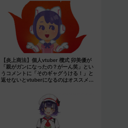
【炎上商法】個人vtuber 欖式 卯美優が
「親がガンになったの？がーん笑」とい
うコメントに「そのギャグうける！」と
返せないとvtuberになるのはオススメし
ないと投稿し叩かれる