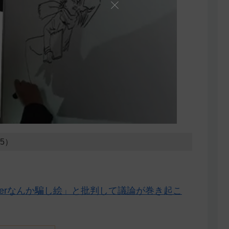
25）
berなんか騙し絵」と批判して議論が巻き起こ