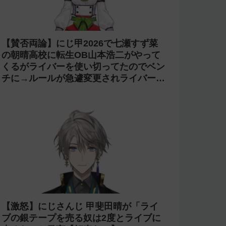
【賛否両論】にじ甲2026で七瀬すず菜
の朝晴高校に転生OB山本浩二がやって
くるがライバーを使い切ってたのでベン
チに→ルールが急遽変更されライバーの
転生が可能に
【激怒】にじさんじ 甲斐田晴が「ライ
ブの銀テープを売る奴は2度とライブに