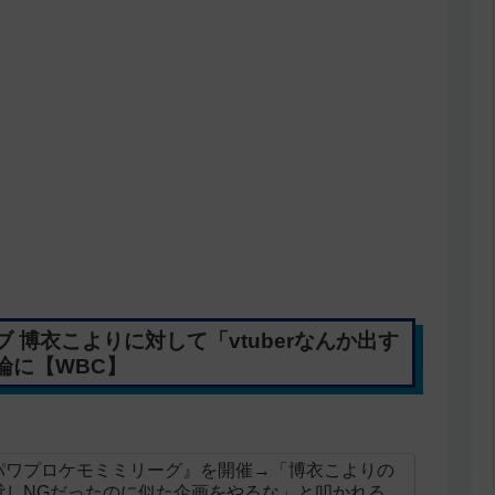
博衣こよりに対して「vtuberなんか出す
論に【WBC】
パワプロケモミミリーグ』を開催→「博衣こよりの
貸しNGだったのに似た企画をやるな」と叩かれる