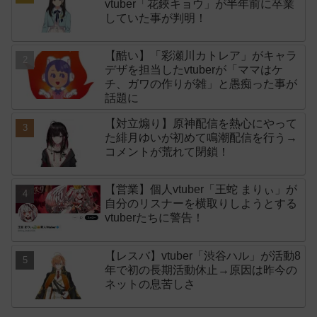
vtuber「花鋏キョウ」が半年前に卒業
していた事が判明！
【酷い】「彩瀬川カトレア」がキャラ
デザを担当したvtuberが「ママはケ
チ、ガワの作りが雑」と愚痴った事が
話題に
【対立煽り】原神配信を熱心にやって
た緋月ゆいが初めて鳴潮配信を行う→
コメントが荒れて閉鎖！
【営業】個人vtuber「王蛇 まりぃ」が
自分のリスナーを横取りしようとする
vtuberたちに警告！
【レスバ】vtuber「渋谷ハル」が活動8
年で初の長期活動休止→原因は昨今の
ネットの息苦しさ