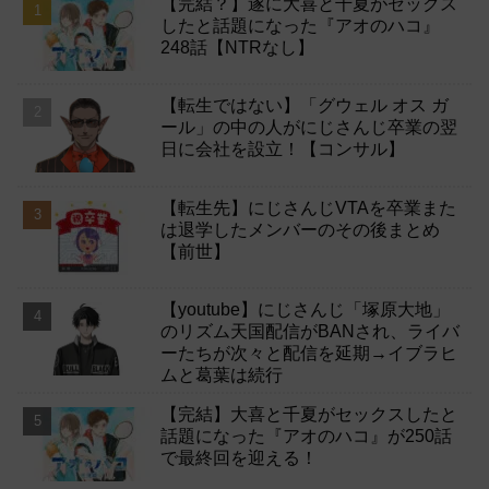
【完結？】遂に大喜と千夏がセックス
したと話題になった『アオのハコ』
248話【NTRなし】
【転生ではない】「グウェル オス ガ
ール」の中の人がにじさんじ卒業の翌
日に会社を設立！【コンサル】
【転生先】にじさんじVTAを卒業また
は退学したメンバーのその後まとめ
【前世】
【youtube】にじさんじ「塚原大地」
のリズム天国配信がBANされ、ライバ
ーたちが次々と配信を延期→イブラヒ
ムと葛葉は続行
【完結】大喜と千夏がセックスしたと
話題になった『アオのハコ』が250話
で最終回を迎える！