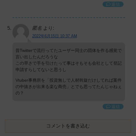
返信
匿名
より:
2022年6月15日 10:37 AM
昔Twitterで流行ってたユーザー同士の団体を作る感覚で
言い出したんだろうな
この早さで手を引けたって事はそもそも会社として登記
申請すらしてないと思うし
Vtuber事務所を「投資無しで人材斡旋だけしてれば案件
の中抜きが出来る楽な商売」とでも思ってたんじゃねぇ
の？
返信
コメントを書き込む