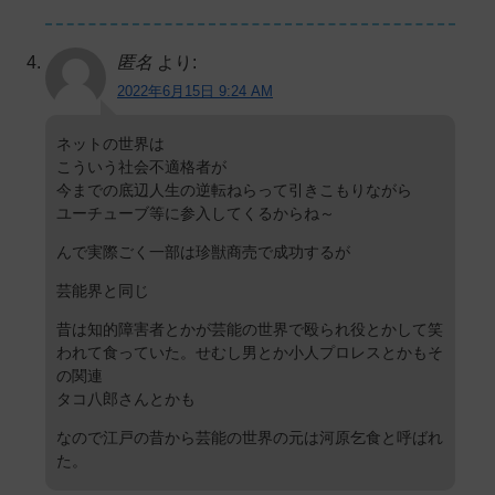
匿名
より:
2022年6月15日 9:24 AM
ネットの世界は
こういう社会不適格者が
今までの底辺人生の逆転ねらって引きこもりながら
ユーチューブ等に参入してくるからね～
んで実際ごく一部は珍獣商売で成功するが
芸能界と同じ
昔は知的障害者とかが芸能の世界で殴られ役とかして笑
われて食っていた。せむし男とか小人プロレスとかもそ
の関連
タコ八郎さんとかも
なので江戸の昔から芸能の世界の元は河原乞食と呼ばれ
た。