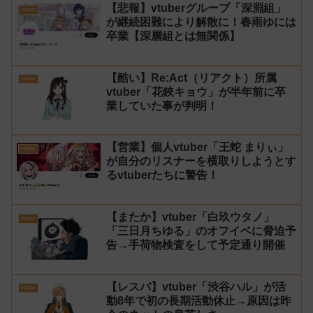
【悲報】vtuberグループ「深淵組」
vtuber
が継続困難により解散に！春雨ゆには
卒業【深層組とは無関係】
【酷い】Re:Act（リアクト）所属
vtuber
vtuber「花鋏キョウ」が半年前に卒
業していた事が判明！
【営業】個人vtuber「王蛇 まりぃ」
vtuber
が自分のリスナーを横取りしようとす
るvtuberたちに警告！
【またか】vtuber「白玖ウタノ」
vtuber
「三日月ちゆる」のオフイベに脅迫予
告→手荷物検査をして予定通り開催
【レスバ】vtuber「渋谷ハル」が活
vtuber
動8年で初の長期活動休止→原因は昨