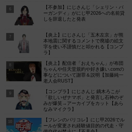
【不参加】にじさんじ「シェリン・バ
ーガンディ」がにじ甲2026への名前貸
しを辞退したと発表
【炎上】にじさんじ「五木左京」が熊
本地震に関するコメントで廃墟の絵文
字を使い不謹慎だと叩かれる【コンプ
ラ】
【炎上】配信者「おえちゃん」が布団
ちゃんや任天堂規約や好き嫌い.comの
事などについて謝罪＆説明【加藤純一
老人会RUST】
【コンプラ】にじさんじ 鏑木ろこが
「欲しいぜナマポ」と発言し石神のぞ
みが爆笑→アーカイブをカット【あら
なみマイクラ】
【フレンのパリコレ】にじ甲2026でル
ールが変更され経験値目的の代走・守
備交代が禁止に【不具合】