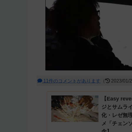
11件のコメントがあります
（
2023/01/
【Easy r
ジとサムラ
化・レゼ無
メ「チェンソ
念】