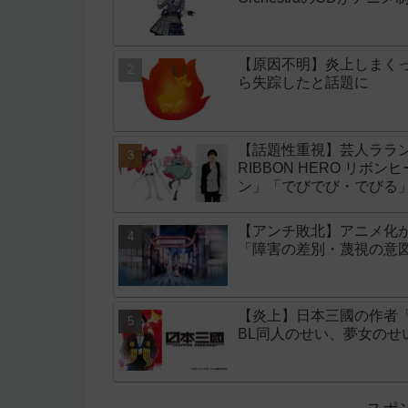
【原因不明】炎上しまく
ら失踪したと話題に
【話題性重視】芸人ララン
RIBBON HERO リボ
ン」「でびでび・でびる
【アンチ敗北】アニメ化
「障害の差別・蔑視の意
【炎上】日本三國の作者
BL同人のせい、夢女の