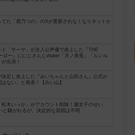
ってた「鹿乃つの」のXが更新されなくなりネットか
ド「サーヤ」が主人公声優で炎上した『THE
ンヒーロー』ににじさんじvtuber「月ノ美兎」「ルンル
」が出演！
が決定し炎上した『みいちゃんと山田さん』公式が
図はない」と発表！【みい山】
「松木いっか」がアカウント削除！腐女子のせい、
せいと騒がれるが、決定的な原因は不明