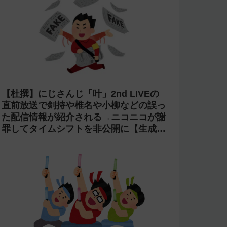
【コンプラ】にじさんじ 鏑木ろこが
「欲しいぜナマポ」と発言し石神のぞみ
が爆笑→アーカイブをカット【あらなみ
マイクラ】