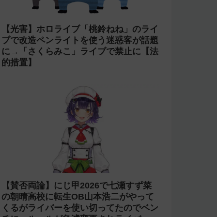
【炎上】にじさんじ 緑仙が「vtuberで
歌ってる人見たこと無いという理由だけ
で埋もれてる名曲がある」という生成AI
の文章を投稿し叩かれる
【杜撰】にじさんじ「叶」2nd LIVEの
直前放送で剣持や椎名や小柳などの誤っ
た配信情報が紹介される→ニコニコが謝
罪してタイムシフトを非公開に【生成
AI?】