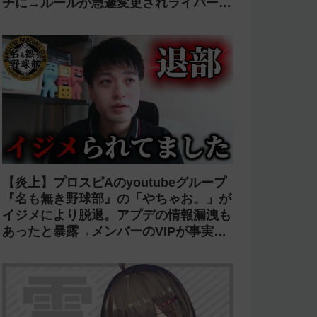
【光害】ホロライブ「桃鈴ねね」のライ
ブで改造ペンライトを使う迷惑客が話題
に→「さくらみこ」ライブで禁止に【法
的措置】