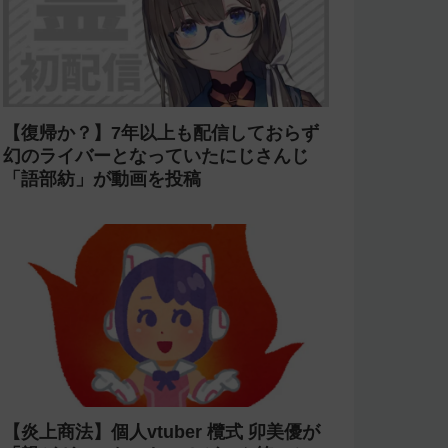
【賛否両論】にじ甲2026で七瀬すず菜
の朝晴高校に転生OB山本浩二がやって
くるがライバーを使い切ってたのでベン
チに→ルールが急遽変更されライバーの
転生が可能に
【炎上】プロスピAのyoutubeグループ
『名も無き野球部』の「やちゃお。」が