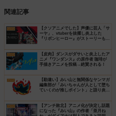
関連記事
【クソアニメでした】声優に芸人「サ
アニメ
ーヤ」、vtuberを抜擢し炎上した
『リボンヒーロー』がストーリーもつ
まらなくて途中で切った【ダイジェス
ト 演技】
【皮肉】ダンスがダサいと炎上したア
アニメ
ニメ『ワンダンス』の原作者 珈琲が
手描きアニメを投稿→絶賛される！
【勘違い】みい山と無関係なヤンマガ
アニメ
編集部が「みいちゃんが人として堕ち
ていくのが推しポイント」と語り炎上
し動画を非公開に【マガポケ シリウ
ス】
【アンチ敗北】アニメ化が決定し話題
アニメ
になった『みい山』の作者「亜月ね
ね」がダイアナは別人であると説明し