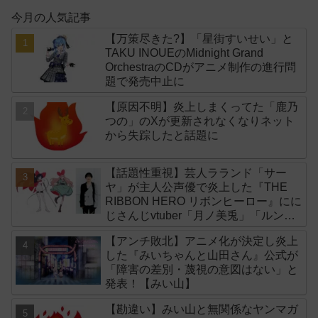
今月の人気記事
【万策尽きた?】「星街すいせい」と
TAKU INOUEのMidnight Grand
OrchestraのCDがアニメ制作の進行問
題で発売中止に
【原因不明】炎上しまくってた「鹿乃
つの」のXが更新されなくなりネット
から失踪したと話題に
【話題性重視】芸人ラランド「サー
ヤ」が主人公声優で炎上した『THE
RIBBON HERO リボンヒーロー』にに
じさんじvtuber「月ノ美兎」「ルンル
ン」「でびでび・でびる」が出演！
【アンチ敗北】アニメ化が決定し炎上
した『みいちゃんと山田さん』公式が
「障害の差別・蔑視の意図はない」と
発表！【みい山】
【勘違い】みい山と無関係なヤンマガ