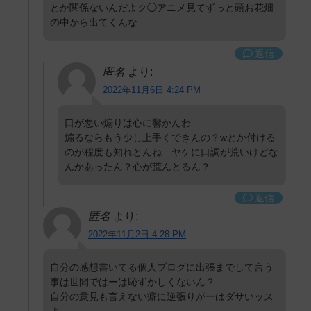
とか関係ないんだよク◯アニメ見てずっと頭お花畑
の中から出てくんな
返信
匿名
より:
2022年11月6日 4:24 PM
口が悪い煽りは心に響かんわ…
煽るならもう少し上手くできんの？wとか付ける
のが程度も知れとんね ヤケに口調が荒いけどな
んかあったん？心が荒んとるん？
返信
匿名
より:
2022年11月2日 4:28 PM
自分の感想書いてる個人ブログに出張までして言う
事は世間ではーは恥ずかしくないん？
自分の意見も言えない癖に逆張りがーはダサいッス