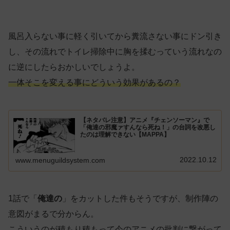
風呂入らない事に軽く引いてから糞流さない事にドン引き
し、その流れでトイレ掃除中に胸を揉むっていう流れなの
に逆にしたらおかしいでしょうよ。
一体そこを変える事にどういう効果があるの？
【ネタバレ注意】アニメ『チェンソーマン』で
「俺達の邪魔ァすんなら死ね！」の台詞を改悪し
たのは理解できない【MAPPA】
2022.10.12
www.menuguildsystem.com
1話で「
俺達の
」をカットした件もそうですが、制作陣の
意図がまるで分からん。
こういうのが積もり積もって今のアニメの批判に繋がって