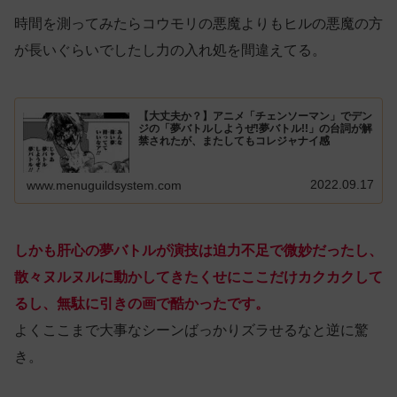
時間を測ってみたらコウモリの悪魔よりもヒルの悪魔の方
が長いぐらいでしたし力の入れ処を間違えてる。
【大丈夫か？】アニメ「チェンソーマン」でデン
ジの「夢バトルしようぜ!夢バトル!!」の台詞が解
禁されたが、またしてもコレジャナイ感
2022.09.17
www.menuguildsystem.com
しかも肝心の夢バトルが演技は迫力不足で微妙だったし、
散々ヌルヌルに動かしてきたくせにここだけカクカクして
るし、無駄に引きの画で酷かったです。
よくここまで大事なシーンばっかりズラせるなと逆に驚
き。