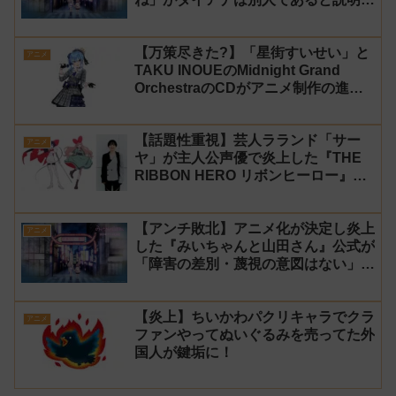
炎上
【万策尽きた?】「星街すいせい」と
アニメ
TAKU INOUEのMidnight Grand
OrchestraのCDがアニメ制作の進行
問題で発売中止に
【話題性重視】芸人ラランド「サー
アニメ
ヤ」が主人公声優で炎上した『THE
RIBBON HERO リボンヒーロー』に
にじさんじvtuber「月ノ美兎」「ル
ンルン」「でびでび・でびる」が出
【アンチ敗北】アニメ化が決定し炎上
演！
アニメ
した『みいちゃんと山田さん』公式が
「障害の差別・蔑視の意図はない」と
発表！【みい山】
【炎上】ちいかわパクリキャラでクラ
アニメ
ファンやってぬいぐるみを売ってた外
国人が鍵垢に！