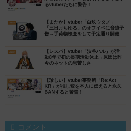
るvtuberたちに警告！
【またか】vtuber「白玖ウタノ」
vtuber
「三日月ちゆる」のオフイベに脅迫予
告→手荷物検査をして予定通り開催
【レスバ】vtuber「渋谷ハル」が活
vtuber
動8年で初の長期活動休止→原因は昨
今のネットの息苦しさ
【珍しい】vtuber事務所「Re:Act
vtuber
KR」が推し変を本人に伝えると永久
BANすると警告！
コメント