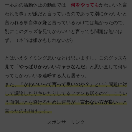
一応あの活動休止の動画では「
何をやっても
かわいいと言
われる事」が嫌だと言っているのであって別にかわいいと
言われる事自体が嫌と言っているわけでは無かったので、
別にこのグッズを見てかわいいと言っても問題は無いは
ず。（本当は嫌かもしれないが）
とはいえタイミング悪いなとは思いますし、このグッズを
見て「
やっぱりかわいいキャラなんだ
」と思い直して何や
ってもかわいいを連呼する人も居そう。
また、「
かわいいって言って良いのか？
」という問題に対
して議論したりキレたりしてるファンも居るので、こうい
う面倒ごとを避けるために運営が「
言わない方が良い
」と
言ったのも頷けます。
スポンサーリンク