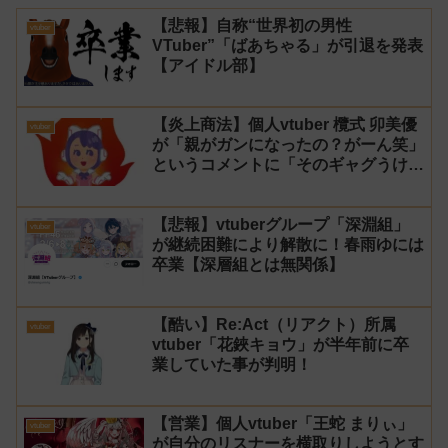
【悲報】自称“世界初の男性
vtuber
VTuber”「ばあちゃる」が引退を発表
【アイドル部】
【炎上商法】個人vtuber 欖式 卯美優
vtuber
が「親がガンになったの？がーん笑」
というコメントに「そのギャグうけ
る！」と返せないとvtuberになるの
はオススメしないと投稿し叩かれる
【悲報】vtuberグループ「深淵組」
vtuber
が継続困難により解散に！春雨ゆには
卒業【深層組とは無関係】
【酷い】Re:Act（リアクト）所属
vtuber
vtuber「花鋏キョウ」が半年前に卒
業していた事が判明！
【営業】個人vtuber「王蛇 まりぃ」
vtuber
が自分のリスナーを横取りしようとす