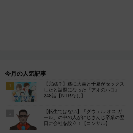
今月の人気記事
【完結？】遂に大喜と千夏がセックス
したと話題になった『アオのハコ』
248話【NTRなし】
【転生ではない】「グウェル オス ガ
ール」の中の人がにじさんじ卒業の翌
日に会社を設立！【コンサル】