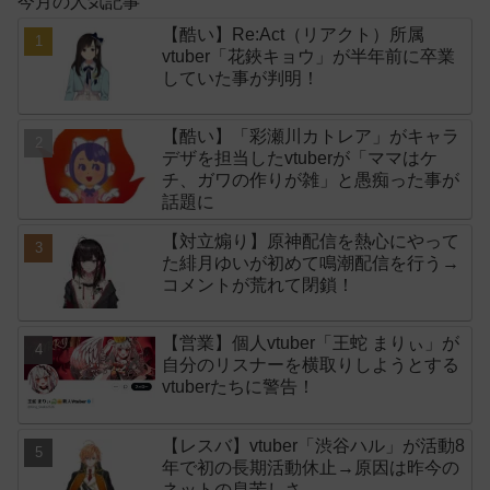
今月の人気記事
【酷い】Re:Act（リアクト）所属
vtuber「花鋏キョウ」が半年前に卒業
していた事が判明！
【酷い】「彩瀬川カトレア」がキャラ
デザを担当したvtuberが「ママはケ
チ、ガワの作りが雑」と愚痴った事が
話題に
【対立煽り】原神配信を熱心にやって
た緋月ゆいが初めて鳴潮配信を行う→
コメントが荒れて閉鎖！
【営業】個人vtuber「王蛇 まりぃ」が
自分のリスナーを横取りしようとする
vtuberたちに警告！
【レスバ】vtuber「渋谷ハル」が活動8
年で初の長期活動休止→原因は昨今の
ネットの息苦しさ