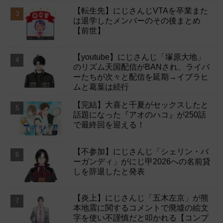
【転生先】にじさんじVTAを卒業また
は退学したメンバーのその後まとめ
【前世】
【youtube】にじさんじ「塚原大地」
のリズム天国配信がBANされ、ライバ
ーたちが次々と配信を延期→イブラヒ
ムと葛葉は続行
【完結】大喜と千夏がセックスしたと
話題になった『アオのハコ』が250話
で最終回を迎える！
【不参加】にじさんじ「シェリン・バ
ーガンディ」がにじ甲2026への名前貸
しを辞退したと発表
【炎上】にじさんじ「五木左京」が熊
本地震に関するコメントで廃墟の絵文
字を使い不謹慎だと叩かれる【コンプ