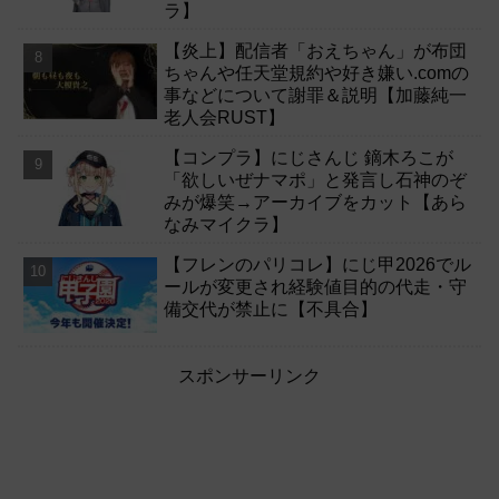
ラ】
【炎上】配信者「おえちゃん」が布団
ちゃんや任天堂規約や好き嫌い.comの
事などについて謝罪＆説明【加藤純一
老人会RUST】
【コンプラ】にじさんじ 鏑木ろこが
「欲しいぜナマポ」と発言し石神のぞ
みが爆笑→アーカイブをカット【あら
なみマイクラ】
【フレンのパリコレ】にじ甲2026でル
ールが変更され経験値目的の代走・守
備交代が禁止に【不具合】
スポンサーリンク