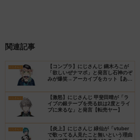
関連記事
【コンプラ】にじさんじ 鏑木ろこが
にじさんじ
「欲しいぜナマポ」と発言し石神のぞ
みが爆笑→アーカイブをカット【あら
なみマイクラ】
【激怒】にじさんじ 甲斐田晴が「ラ
にじさんじ
イブの銀テープを売る奴は2度とライ
ブに来るな」と発言【転売ヤー】
【炎上】にじさんじ 緑仙が「vtuber
にじさんじ
で歌ってる人見たこと無いという理由