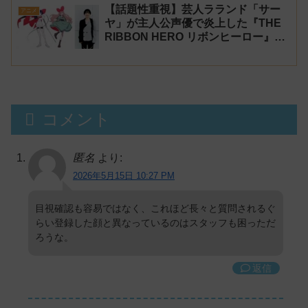
【話題性重視】芸人ラランド「サー
アニメ
ヤ」が主人公声優で炎上した『THE
RIBBON HERO リボンヒーロー』に
にじさんじvtuber「月ノ美兎」「ル
ンルン」「でびでび・でびる」が出
演！
コメント
匿名
より:
2026年5月15日 10:27 PM
目視確認も容易ではなく、これほど長々と質問されるぐ
らい登録した顔と異なっているのはスタッフも困っただ
ろうな。
返信