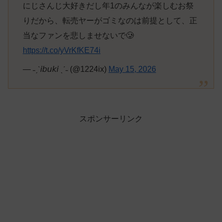
にじさんじ大好きだし年1のみんなが楽しむお祭
りだから、転売ヤーがゴミなのは前提として、正
当なファンを悲しませないで🥲
https://t.co/yVrKfKE74i
— ˗ˏˋ𝘪𝘣𝘶𝘬𝘪 ˎˊ˗ (@1224ix)
May 15, 2026
スポンサーリンク