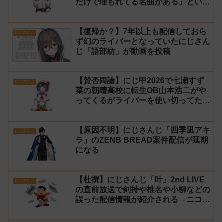
だけで埋もれてる名曲がある」という
生成AIの文章を投稿し叩かれる
【復帰か？】7年以上も配信しておら
にじさんじ
ず幻のライバーとなっていたにじさん
じ「語部紡」が動画を投稿
【賛否両論】にじ甲2026で七瀬すず
にじさんじ
菜の朝晴高校に転生OB山本浩二がや
ってくるがライバーを使い切ってたの
でベンチに→ルールが急遽変更されラ
イバーの転生が可能に
【原因不明】にじさんじ「四季凪アキ
にじさんじ
ラ」のZENB BREAD案件配信が延期
になる
【杜撰】にじさんじ「叶」2nd LIVE
にじさんじ
の直前放送で剣持や椎名や小柳などの
誤った配信情報が紹介される→ニコニ
コが謝罪してタイムシフトを非公開に
【生成AI?】