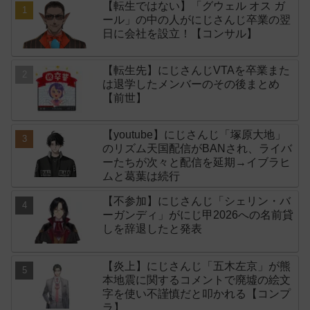
【転生ではない】「グウェル オス ガ
ール」の中の人がにじさんじ卒業の翌
日に会社を設立！【コンサル】
【転生先】にじさんじVTAを卒業また
は退学したメンバーのその後まとめ
【前世】
【youtube】にじさんじ「塚原大地」
のリズム天国配信がBANされ、ライバ
ーたちが次々と配信を延期→イブラヒ
ムと葛葉は続行
【不参加】にじさんじ「シェリン・バ
ーガンディ」がにじ甲2026への名前貸
しを辞退したと発表
【炎上】にじさんじ「五木左京」が熊
本地震に関するコメントで廃墟の絵文
字を使い不謹慎だと叩かれる【コンプ
ラ】