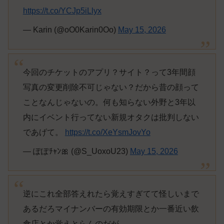
https://t.co/YCJp5iLlyx
— Karin (@oO0Karin0Oo)
May 15, 2026
今回のチケットのアプリ？サイト？って3年間顔
写真の変更削除不可じゃない？だから昔の顔って
ことなんじゃないの。何も知らない外野と3年以
内にイベント行ってない新規オタクは批判しない
であげて。
https://t.co/XeYsmJovYo
— ぽぽﾁｬﾝ🎀 (@S_UoxoU23)
May 15, 2026
逆にこれ全部答えれたら覚えすぎてて怪しいまで
あるだろマイナンバーの有効期限とか一番近い飲
食店とか覚えとらんのだが