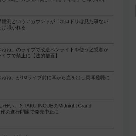
界観測というアカウントが「ホロドリは見た事ない
上げ叩かれる
鈴ねね」のライブで改造ペンライトを使う迷惑客が
ライブで禁止に【法的措置】
ねね」が1stライブ前に耳から血を出し両耳難聴に
とTAKU INOUEのMidnight Grand
ニメ制作の進行問題で発売中止に