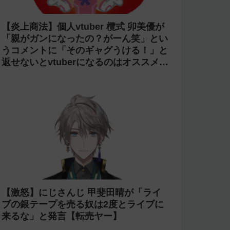
【炎上商法】個人vtuber 欖式 卯美優が
「親がガンになったの？がーん笑」とい
うコメントに「そのギャグうける！」と
返せないとvtuberになるのはオススメし
ないと投稿し叩かれる
【激怒】にじさんじ 甲斐田晴が「ライ
ブの銀テープを売る奴は2度とライブに
来るな」と発言【転売ヤー】