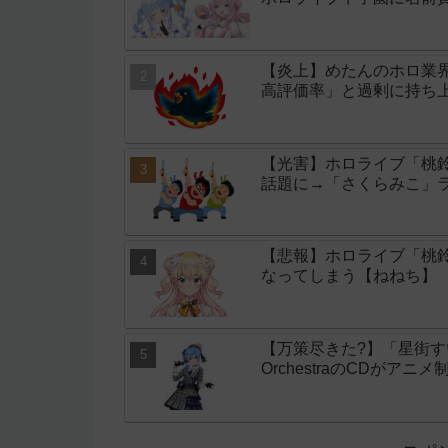
【炎上】めたんのホロ業
高評価率」と過剰に持ち
【光害】ホロライブ「桃
話題に→「さくらみこ」
【悲報】ホロライブ「桃鈴
なってしまう【ねねち】
【万策尽きた?】「星街すいせい」
OrchestraのCDがア