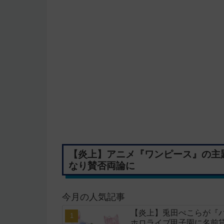
【炎上】アニメ『ワンピース』の主題
なり賛否両論に
今月の人気記事
【炎上】兎田ぺこらが『
ホロライブ甲子園に名前