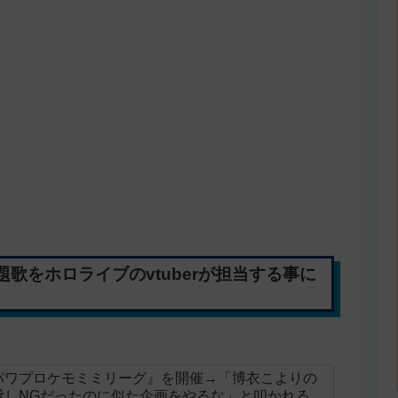
歌をホロライブのvtuberが担当する事に
パワプロケモミミリーグ』を開催→「博衣こよりの
貸しNGだったのに似た企画をやるな」と叩かれる