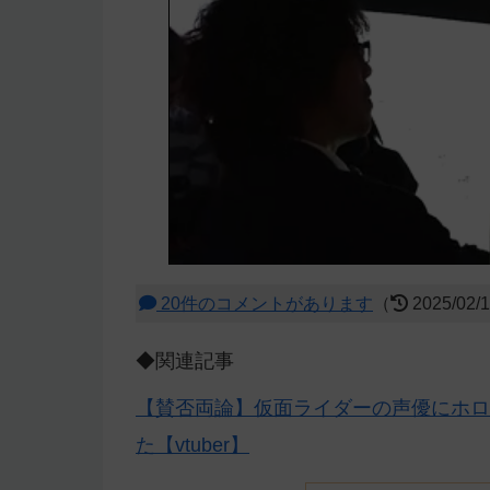
20件のコメントがあります
（
2025/02/
◆関連記事
【賛否両論】仮面ライダーの声優にホロ
た【vtuber】