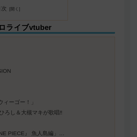
目次
イブvtuber
SION
ウィーゴー！」
ひろし＆大槻マキが歌唱‼
『ONE PIECE』 魚人島編」…