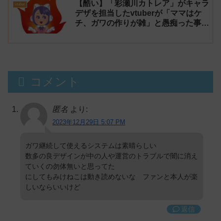
【酷い】「彩瀬川カトレア」がキャラ
vtuber
デザを担当したvtuberが「ママはケ
チ、ガワの作りが雑」と愚痴った事が
話題に
コメント
匿名
より:
2023年12月29日 5:07 PM
ガワ継続して使えるシステムは素晴らしい
数多の良デザインが中の人や運営のトラブルで闇に消え
ていくの勿体無いと思ってた
にしてもみけねこは動き読めないな ファンと本人が楽
しいならいいけど
返信