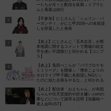
ーたちが次々と配信を延期→イブラヒ
ムと葛葉は続行
【不参加】にじさんじ「シェリン・バ
ーガンディ」がにじ甲2026への名前貸
しを辞退したと発表
【炎上】にじさんじ「五木左京」が熊
本地震に関するコメントで廃墟の絵文
字を使い不謹慎だと叩かれる【コンプ
ラ】
【炎上】兎田ぺこらが『パワプロケモ
ミミリーグ』を開催→「博衣こよりの
ホロライブ甲子園に名前貸しNGだっ
たのに似た企画をやるな」と叩かれる
【炎上】配信者「おえちゃん」が布団
ちゃんや任天堂規約や好き嫌い.comの
事などについて謝罪＆説明【加藤純一
老人会RUST】