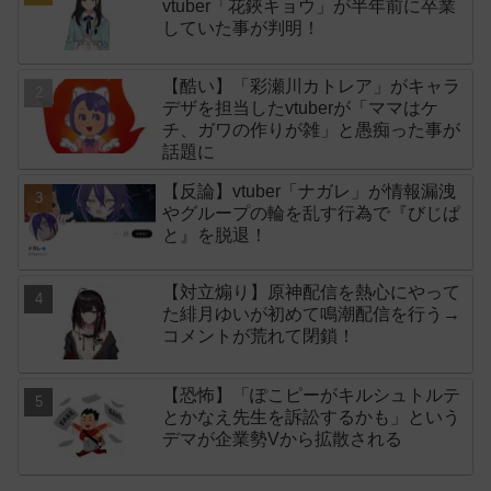
vtuber「花鋏キョウ」が半年前に卒業
していた事が判明！
【酷い】「彩瀬川カトレア」がキャラ
デザを担当したvtuberが「ママはケ
チ、ガワの作りが雑」と愚痴った事が
話題に
【反論】vtuber「ナガレ」が情報漏洩
やグループの輪を乱す行為で『びじぱ
と』を脱退！
【対立煽り】原神配信を熱心にやって
た緋月ゆいが初めて鳴潮配信を行う→
コメントが荒れて閉鎖！
【恐怖】「ぽこピーがキルシュトルテ
とかなえ先生を訴訟するかも」という
デマが企業勢Vから拡散される