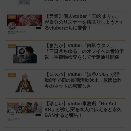
【営業】個人vtuber「王蛇 まりぃ」
vtuber
が自分のリスナーを横取りしようとす
るvtuberたちに警告！
【またか】vtuber「白玖ウタノ」
vtuber
「三日月ちゆる」のオフイベに脅迫予
告→手荷物検査をして予定通り開催
【レスバ】vtuber「渋谷ハル」が活
vtuber
動8年で初の長期活動休止→原因は昨
今のネットの息苦しさ
【珍しい】vtuber事務所「Re:Act
vtuber
KR」が推し変を本人に伝えると永久
BANすると警告！