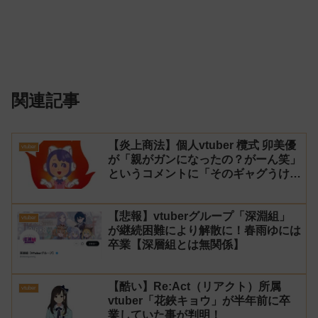
関連記事
【炎上商法】個人vtuber 欖式 卯美優
vtuber
が「親がガンになったの？がーん笑」
というコメントに「そのギャグうけ
る！」と返せないとvtuberになるの
はオススメしないと投稿し叩かれる
【悲報】vtuberグループ「深淵組」
vtuber
が継続困難により解散に！春雨ゆには
卒業【深層組とは無関係】
【酷い】Re:Act（リアクト）所属
vtuber
vtuber「花鋏キョウ」が半年前に卒
業していた事が判明！