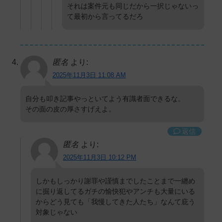
それは案件元も同じだから一択じゃないっ
て最初から言ってるだろ
匿名
より:
2025年11月3日 11:08 AM
自分も叩き記事やっといてよう有識者面できるな。
その面の皮の厚さすげえよ。
返信
匿名
より:
2025年11月3日 10:12 PM
しかもしっかり謝罪や謹慎までしたことまで一纏め
に掘り返してるガチの愉快犯やアンチも大量にいる
からどう見ても「我慢してきた人たち」なんて庇う
対象じゃない