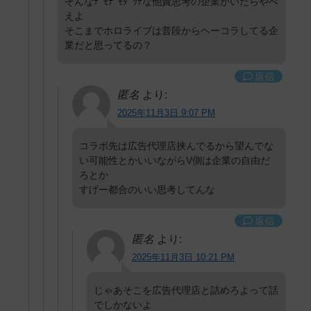
そんなﾃﾞﾓﾃﾞﾓﾀﾞｯﾃな他責思考の企業がいたらやべ
えよ
そこまでホロライブは普段からヘーコラしてる企
業だと思ってるの？
返信
匿名
より:
2025年11月3日 9:07 PM
コラボ先は広告代理店挟んでるから望んでな
い可能性とかいいながらV側は企業の自由だ
ろとか
すげー都合のいい思考してんな
返信
匿名
より:
2025年11月3日 10:21 PM
じゃあそこを広告代理店と詰めろよって話
でしかないよ