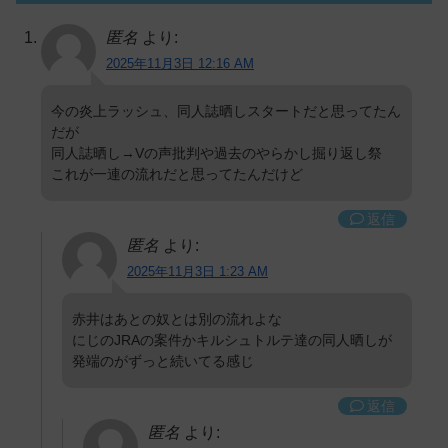
匿名
より:
2025年11月3日 12:16 AM
今の炎上ラッシュ、同人誌晒しスタートだと思ってたん
だが
同人誌晒し→Vの声批判や過去のやらかし掘り返し祭
これが一連の流れだと思ってたんだけど
返信
匿名
より:
2025年11月3日 1:23 AM
赤井はあとの奴とは別の流れよな
にじのJRAの案件かキルシュトルテ達の同人晒しが
発端のがずっと続いてる感じ
返信
匿名
より: