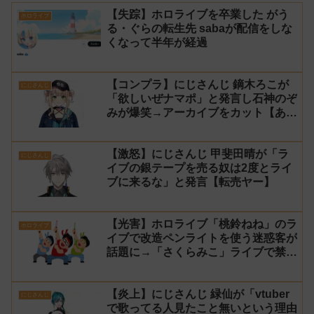
【失踪】ホロライブを卒業した がう
ホロライブ
る・ぐらの転生先 sabaが配信をしな
くなって半年が経過
【コンプラ】にじさんじ 鏑木ろこが
にじさんじ
「欲しいぜナマポ」と発言し石神のぞ
みが爆笑→アーカイブをカット【あら
なみマイクラ】
【激怒】にじさんじ 甲斐田晴が「ラ
にじさんじ
イブの銀テープを売る奴は2度とライ
ブに来るな」と発言【転売ヤー】
【光害】ホロライブ「桃鈴ねね」のラ
ホロライブ
イブで改造ペンライトを使う迷惑客が
話題に→「さくらみこ」ライブで禁止
に【法的措置】
【炎上】にじさんじ 緑仙が「vtuber
にじさんじ
で歌ってる人見たこと無いという理由