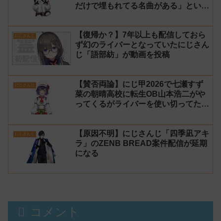
だけで埋もれてる名曲がある」という
生成AIの文章を投稿し叩かれる
【復帰か？】7年以上も配信しておら
にじさんじ
ず幻のライバーとなっていたにじさん
じ「語部紡」が動画を投稿
【賛否両論】にじ甲2026で七瀬すず
にじさんじ
菜の朝晴高校に転生OB山本浩二がや
ってくるがライバーを使い切ってたの
でベンチに→ルールが急遽変更されラ
イバーの転生が可能に
【原因不明】にじさんじ「四季凪アキ
にじさんじ
ラ」のZENB BREAD案件配信が延期
になる
コメント