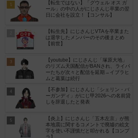
【転生ではない】「グウェル オス ガ
ール」の中の人がにじさんじ卒業の翌
日に会社を設立！【コンサル】
【転生先】にじさんじVTAを卒業また
は退学したメンバーのその後まとめ
【前世】
【youtube】にじさんじ「塚原大地」
のリズム天国配信がBANされ、ライバ
ーたちが次々と配信を延期→イブラヒ
ムと葛葉は続行
【不参加】にじさんじ「シェリン・バ
ーガンディ」がにじ甲2026への名前貸
しを辞退したと発表
【炎上】にじさんじ「五木左京」が熊
本地震に関するコメントで廃墟の絵文
字を使い不謹慎だと叩かれる【コンプ
ラ】