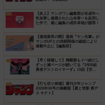
【炎上】マンガワン編集部が未成年へ
漫画
性加害し逮捕された山本章一を起用し
た件で、遂に編集の成田卓哉が謝罪！
【漫画業界の闇】漫画『ヤン先輩』が
漫画
マンガUPとの信頼関係の破綻により
連載中止に【編集部】
【早く移籍して】掲載順もドベ組だし
漫画
ずっと減ページが続いてる『2年B組
勇者デストロイヤーず』15話【空
知】
【打ち切り候補】週刊少年ジャンプ
漫画
2026年36号の掲載順【夏と蛍影 勇デ
ス キナト】