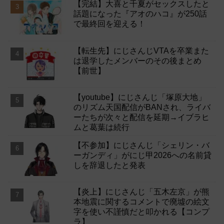
【完結】大喜と千夏がセックスしたと
話題になった『アオのハコ』が250話
で最終回を迎える！
【転生先】にじさんじVTAを卒業また
は退学したメンバーのその後まとめ
【前世】
【youtube】にじさんじ「塚原大地」
のリズム天国配信がBANされ、ライバ
ーたちが次々と配信を延期→イブラヒ
ムと葛葉は続行
【不参加】にじさんじ「シェリン・バ
ーガンディ」がにじ甲2026への名前貸
しを辞退したと発表
【炎上】にじさんじ「五木左京」が熊
本地震に関するコメントで廃墟の絵文
字を使い不謹慎だと叩かれる【コンプ
ラ】