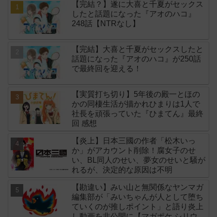
【完結？】遂に大喜と千夏がセックス
したと話題になった『アオのハコ』
248話【NTRなし】
【完結】大喜と千夏がセックスしたと
話題になった『アオのハコ』が250話
で最終回を迎える！
【実質打ち切り】5年後の殿一とほの
かの同棲生活が描かれひまりは1人で
社長を頑張っていた『ひまてん』最終
回 感想
【炎上】日本三國の作者「松木いっ
か」がアカウント削除！腐女子のせ
い、BL同人のせい、夢女のせいと騒が
れるが、決定的な原因は不明
【勘違い】みい山と無関係なヤンマガ
編集部が「みいちゃんが人として堕ち
ていくのが推しポイント」と語り炎上
し動画を非公開に【マガポケ シリウ