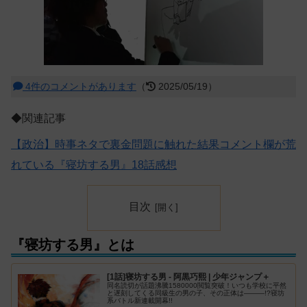
4件のコメントがあります
（
2025/05/19）
◆関連記事
【政治】時事ネタで裏金問題に触れた結果コメント欄が荒
れている『寝坊する男』18話感想
目次
『寝坊する男』とは
[1話]寝坊する男 - 阿黒巧熙 | 少年ジャンプ＋
同名読切が話題沸騰1580000閲覧突破！いつも学校に平然
と遅刻してくる同級生の男の子、その正体は―――!?寝坊
系バトル新連載開幕!!