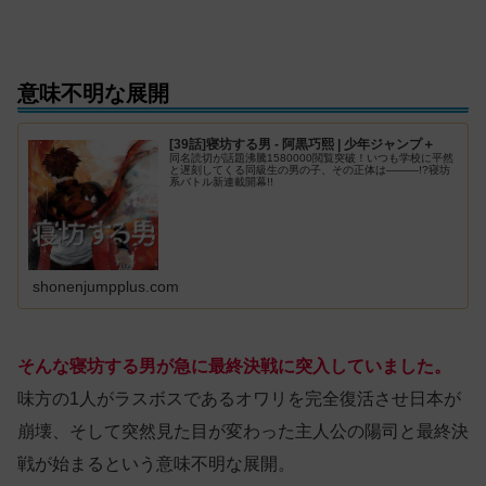
意味不明な展開
[39話]寝坊する男 - 阿黒巧熙 | 少年ジャンプ＋
同名読切が話題沸騰1580000閲覧突破！いつも学校に平然
と遅刻してくる同級生の男の子、その正体は―――!?寝坊
系バトル新連載開幕!!
shonenjumpplus.com
そんな寝坊する男が急に最終決戦に突入していました。
味方の1人がラスボスであるオワリを完全復活させ日本が
崩壊、そして突然見た目が変わった主人公の陽司と最終決
戦が始まるという意味不明な展開。