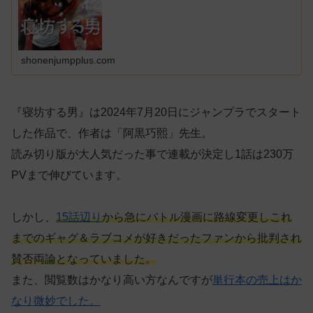
shonenjumpplus.com
『寝坊する男』は2024年7月20日にジャンプラでスタート
した作品で、作者は「阿黒巧熙」先生。
読み切り版が大人気だった事で連載が決定し1話は230万
PVまで伸びています。
しかし、
15話辺り
から急にバトル漫画に路線変更しこれ
までのギャグ＆ラブコメが好きだったファンから批判され
賛否両論となっていました。
また、閲覧数はかなり高い方なんですが
単行本の売上はか
なり微妙でした。