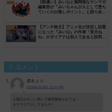
【勘違い】みい山と無関係なヤンマガ
アニメ
編集部が「みいちゃんが人として堕ち
ていくのが推しポイント」と語り炎上
し動画を非公開に【マガポケ シリウ
ス】
【アンチ敗北】アニメ化が決定し話題
アニメ
になった『みい山』の作者「亜月ね
ね」がダイアナは別人であると説明し
炎上
コメント
匿名
より:
2025年5月18日 12:53 PM
土曜日がすごい勢いで整理整頓されてる！
オラワクワクしてきたぞ！