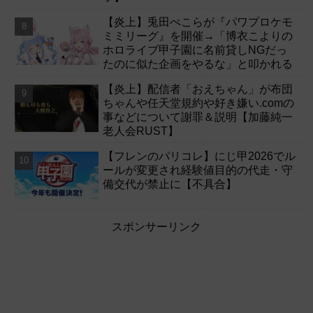
【炎上】兎田ぺこらが『パワプロケモ
ミミリーグ』を開催→「博衣こよりの
ホロライブ甲子園に名前貸しNGだっ
たのに似た企画をやるな」と叩かれる
【炎上】配信者「おえちゃん」が布団
ちゃんや任天堂規約や好き嫌い.comの
事などについて謝罪＆説明【加藤純一
老人会RUST】
【フレンのパリコレ】にじ甲2026でル
ールが変更され経験値目的の代走・守
備交代が禁止に【不具合】
スポンサーリンク