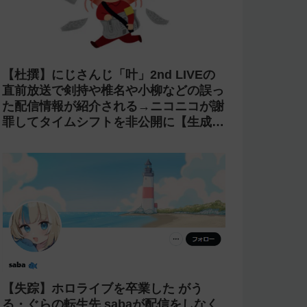
【杜撰】にじさんじ「叶」2nd LIVEの
直前放送で剣持や椎名や小柳などの誤っ
た配信情報が紹介される→ニコニコが謝
罪してタイムシフトを非公開に【生成
AI?】
【失踪】ホロライブを卒業した がう
る・ぐらの転生先 sabaが配信をしなく