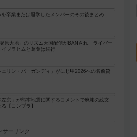
Aを卒業または退学したメンバーのその後まとめ
じ「塚原大地」のリズム天国配信がBANされ、ライバー
→イブラヒムと葛葉は続行
ェリン・バーガンディ」がにじ甲2026への名前貸
木左京」が熊本地震に関するコメントで廃墟の絵文
れる【コンプラ】
ンサーリンク