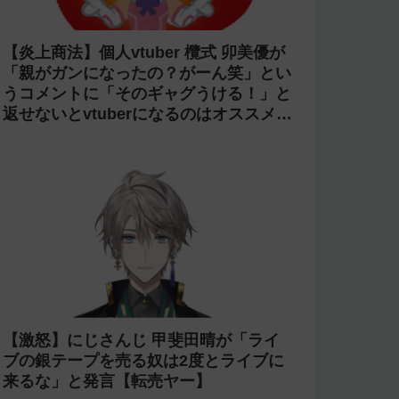
【炎上商法】個人vtuber 欖式 卯美優が
「親がガンになったの？がーん笑」とい
うコメントに「そのギャグうける！」と
返せないとvtuberになるのはオススメし
ないと投稿し叩かれる
【激怒】にじさんじ 甲斐田晴が「ライ
ブの銀テープを売る奴は2度とライブに
来るな」と発言【転売ヤー】