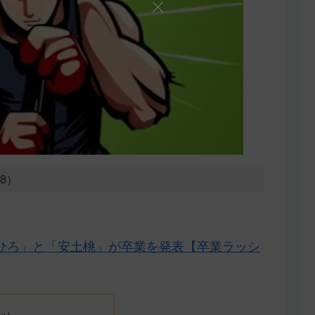
28）
ひろ」と「安土桃」が卒業を発表【卒業ラッシ