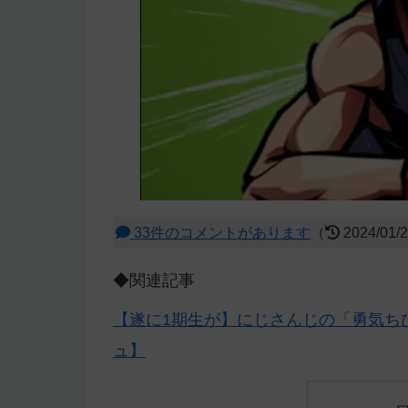
33件のコメントがあります
（
2024/01/
◆関連記事
【遂に1期生が】にじさんじの「勇気ち
ュ】