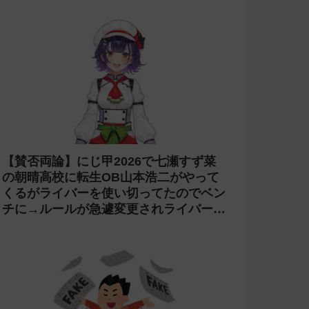
【賛否両論】にじ甲2026で七瀬すず菜
の朝晴高校に転生OB山本浩二がやって
くるがライバーを使い切ってたのでベン
チに→ルールが急遽変更されライバーの
転生が可能に