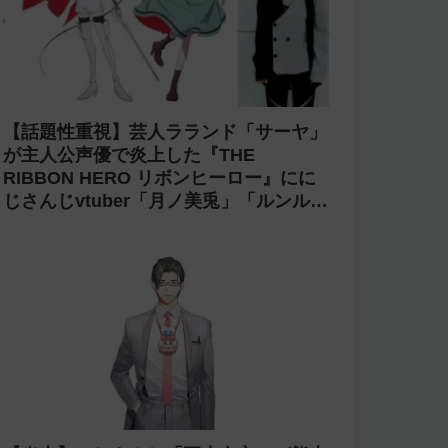
【話題性重視】芸人ラランド「サーヤ」
が主人公声優で炎上した『THE
RIBBON HERO リボンヒーロー』にに
じさんじvtuber「月ノ美兎」「ルンル
ン」「でびでび・でびる」が出演！