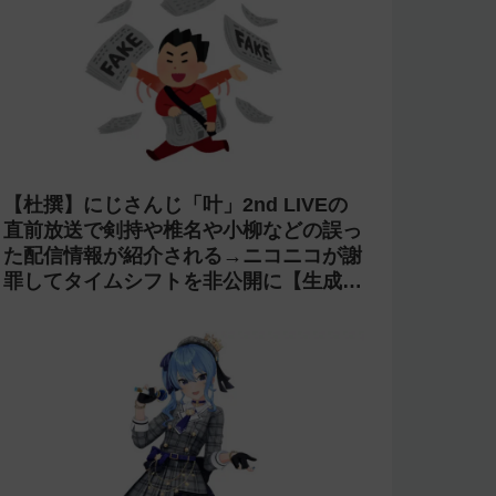
【杜撰】にじさんじ「叶」2nd LIVEの
直前放送で剣持や椎名や小柳などの誤っ
た配信情報が紹介される→ニコニコが謝
罪してタイムシフトを非公開に【生成
AI?】