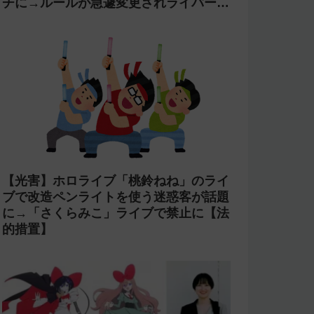
チに→ルールが急遽変更されライバーの
転生が可能に
【光害】ホロライブ「桃鈴ねね」のライ
ブで改造ペンライトを使う迷惑客が話題
に→「さくらみこ」ライブで禁止に【法
的措置】