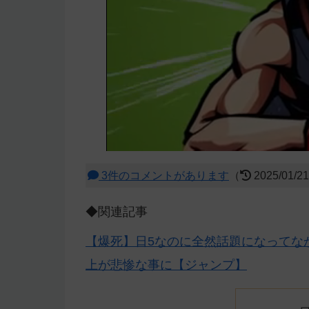
3件のコメントがあります
（
2025/01/2
◆関連記事
【爆死】日5なのに全然話題になってな
上が悲惨な事に【ジャンプ】