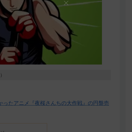
1）
かったアニメ『夜桜さんちの大作戦』の円盤売