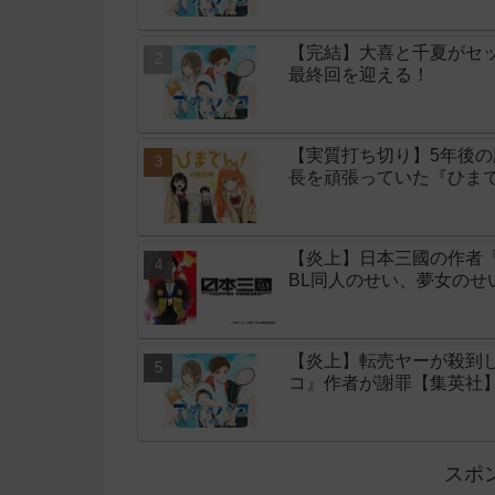
【完結】大喜と千夏がセッ
最終回を迎える！
【実質打ち切り】5年後
長を頑張っていた『ひまて
【炎上】日本三國の作者
BL同人のせい、夢女の
【炎上】転売ヤーが殺到
コ』作者が謝罪【集英社
スポ