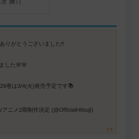
目次
ありがとうございました‼️
した🌸🌸
29巻は3/4(火)発売予定です📚
期制作決定 (@OfficialHitsuji)