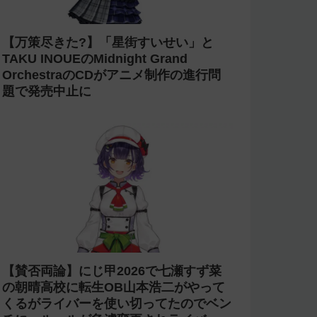
【万策尽きた?】「星街すいせい」と
TAKU INOUEのMidnight Grand
OrchestraのCDがアニメ制作の進行問
題で発売中止に
【賛否両論】にじ甲2026で七瀬すず菜
の朝晴高校に転生OB山本浩二がやって
くるがライバーを使い切ってたのでベン