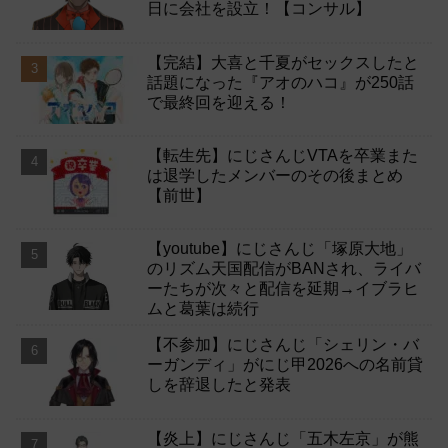
日に会社を設立！【コンサル】
【完結】大喜と千夏がセックスしたと
話題になった『アオのハコ』が250話
で最終回を迎える！
【転生先】にじさんじVTAを卒業また
は退学したメンバーのその後まとめ
【前世】
【youtube】にじさんじ「塚原大地」
のリズム天国配信がBANされ、ライバ
ーたちが次々と配信を延期→イブラヒ
ムと葛葉は続行
【不参加】にじさんじ「シェリン・バ
ーガンディ」がにじ甲2026への名前貸
しを辞退したと発表
【炎上】にじさんじ「五木左京」が熊