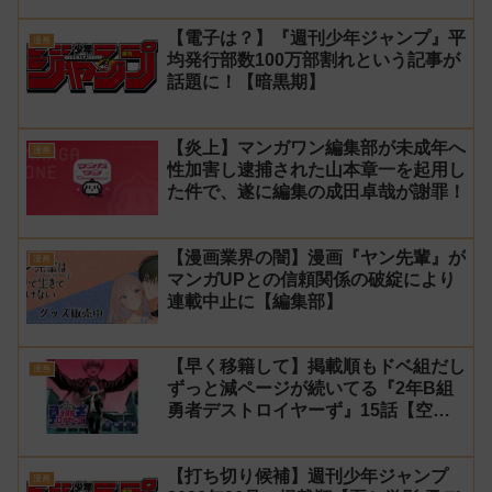
【電子は？】『週刊少年ジャンプ』平
漫画
均発行部数100万部割れという記事が
話題に！【暗黒期】
【炎上】マンガワン編集部が未成年へ
漫画
性加害し逮捕された山本章一を起用し
た件で、遂に編集の成田卓哉が謝罪！
【漫画業界の闇】漫画『ヤン先輩』が
漫画
マンガUPとの信頼関係の破綻により
連載中止に【編集部】
【早く移籍して】掲載順もドベ組だし
漫画
ずっと減ページが続いてる『2年B組
勇者デストロイヤーず』15話【空
知】
【打ち切り候補】週刊少年ジャンプ
漫画