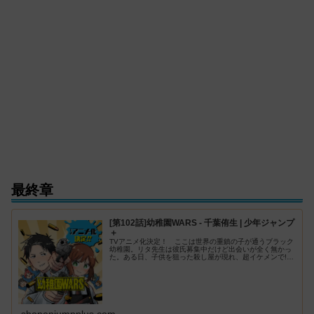
最終章
[第102話]幼稚園WARS - 千葉侑生 | 少年ジャンプ
＋
TVアニメ化決定！ ここは世界の重鎮の子が通うブラック
幼稚園。リタ先生は彼氏募集中だけど出会いが全く無かっ
た。ある日、子供を狙った殺し屋が現れ、超イケメンで!?
世界一“安全”な幼稚園で繰り広げられるアクション×ラブコ
メ!?