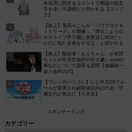
本地震に関するコメントで廃墟の絵文
字を使い不謹慎だと叩かれる【コンプ
ラ】
【炎上】兎田ぺこらが『パワプロケモ
ミミリーグ』を開催→「博衣こよりの
ホロライブ甲子園に名前貸しNGだっ
たのに似た企画をやるな」と叩かれる
【炎上】配信者「おえちゃん」が布団
ちゃんや任天堂規約や好き嫌い.comの
事などについて謝罪＆説明【加藤純一
老人会RUST】
【フレンのパリコレ】にじ甲2026でル
ールが変更され経験値目的の代走・守
備交代が禁止に【不具合】
スポンサーリンク
カテゴリー