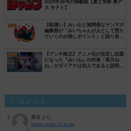
2026年36号の掲載順【夏と蛍影 勇デ
ス キナト】
【勘違い】みい山と無関係なヤンマガ
アニメ
編集部が「みいちゃんが人として堕ち
ていくのが推しポイント」と語り炎上
し動画を非公開に【マガポケ シリウ
ス】
【アンチ敗北】アニメ化が決定し話題
アニメ
になった『みい山』の作者「亜月ね
ね」がダイアナは別人であると説明し
炎上
コメント
匿名
より:
2025年1月30日 12:30 AM