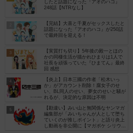
したと話題になった『アオのハコ』
248話【NTRなし】
【完結】大喜と千夏がセックスしたと
話題になった『アオのハコ』が250話
で最終回を迎える！
【実質打ち切り】5年後の殿一とほの
かの同棲生活が描かれひまりは1人で
社長を頑張っていた『ひまてん』最終
回 感想
【炎上】日本三國の作者「松木いっ
か」がアカウント削除！腐女子のせ
い、BL同人のせい、夢女のせいと騒が
れるが、決定的な原因は不明
【勘違い】みい山と無関係なヤンマガ
編集部が「みいちゃんが人として堕ち
ていくのが推しポイント」と語り炎上
し動画を非公開に【マガポケ シリウ
ス】