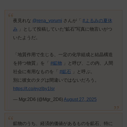
夜見れな
@rena_yorumi
さんが「
#よるみの夏休
み
」として投稿していた“鉱石”写真に物言いがつ
いたようだ。
「地質作用で生じる、一定の化学組成と結晶構造
を持つ物質」を「
#鉱物
」と呼び、この内、人間
社会に有用なものを「
#鉱石
」と呼ぶ。
別に彼女のタグは間違いではないだろう。
https://t.co/eyzlby1lsr
— Mgr.2D6 (@Mgr_2D6)
August 27, 2025
鉱物のうち、経済的価値があるものを鉱石、特に