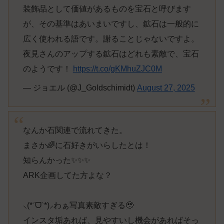
装飾品として価値があるものを宝石と呼びます
が、その基準はあいまいですし、鉱石は一般的に
広く使われる語です。謝ることじゃないですよ。
夜見さんのアップする鉱石はどれも素敵で、宝石
のようです！
https://t.co/gKMhuZJC0M
— ジョエル (@J_Goldschimidt)
August 27, 2025
なんか石関連で流れてきた。
まさか🌈に石好きがいらしたとは！
知らんかった✨✨✨
ARK企画してた方よな？
⸜(*ˊᗜˋ*)⸝わぁ写真素敵すぎる🥹
インスタ垢あれば、見やすいし機会があればそっ