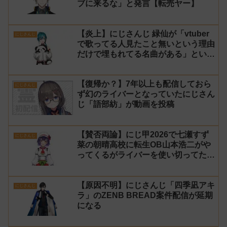
ブに来るな」と発言【転売ヤー】
【炎上】にじさんじ 緑仙が「vtuber
にじさんじ
で歌ってる人見たこと無いという理由
だけで埋もれてる名曲がある」という
生成AIの文章を投稿し叩かれる
【復帰か？】7年以上も配信しておら
にじさんじ
ず幻のライバーとなっていたにじさん
じ「語部紡」が動画を投稿
【賛否両論】にじ甲2026で七瀬すず
にじさんじ
菜の朝晴高校に転生OB山本浩二がや
ってくるがライバーを使い切ってたの
でベンチに→ルールが急遽変更されラ
イバーの転生が可能に
【原因不明】にじさんじ「四季凪アキ
にじさんじ
ラ」のZENB BREAD案件配信が延期
になる