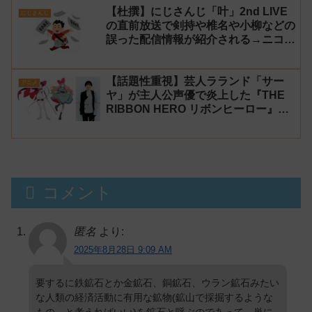
【杜撰】にじさんじ「叶」2nd LIVE
にじさんじ
の直前放送で剣持や椎名や小柳などの
誤った配信情報が紹介される→ニコニ
コが謝罪してタイムシフトを非公開に
【生成AI?】
【話題性重視】芸人ラランド「サー
アニメ
ヤ」が主人公声優で炎上した『THE
RIBBON HERO リボンヒーロー』に
にじさんじvtuber「月ノ美兎」「ル
ンルン」「でびでび・でびる」が出
演！
コメント
匿名
より:
2025年8月28日 9:09 AM
要するに鉄鉱石とか金鉱石、銅鉱石、ウラン鉱石みたい
な人類の経済活動に有用な鉱物(鉱山で採掘するような
もの、と考えればいい)を鉱石と呼ぶのであって、単に