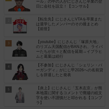
ール」の中の人がにじさんじ卒業の翌
日に会社を設立！【コンサル】
【転生先】にじさんじVTAを卒業また
は退学したメンバーのその後まとめ
【前世】
【youtube】にじさんじ「塚原大地」
のリズム天国配信がBANされ、ライバ
ーたちが次々と配信を延期→イブラヒ
ムと葛葉は続行
【不参加】にじさんじ「シェリン・バ
ーガンディ」がにじ甲2026への名前貸
しを辞退したと発表
【炎上】にじさんじ「五木左京」が熊
本地震に関するコメントで廃墟の絵文
字を使い不謹慎だと叩かれる【コンプ
ラ】