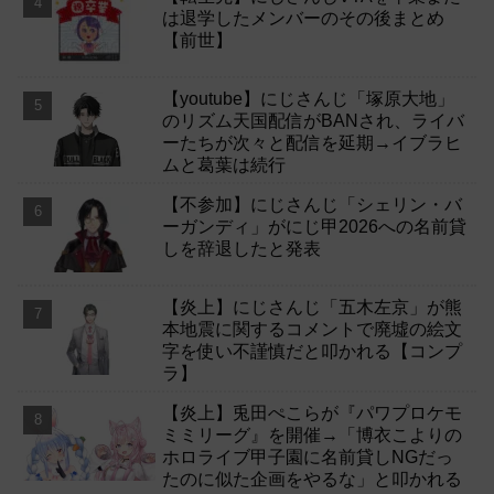
は退学したメンバーのその後まとめ
【前世】
【youtube】にじさんじ「塚原大地」
のリズム天国配信がBANされ、ライバ
ーたちが次々と配信を延期→イブラヒ
ムと葛葉は続行
【不参加】にじさんじ「シェリン・バ
ーガンディ」がにじ甲2026への名前貸
しを辞退したと発表
【炎上】にじさんじ「五木左京」が熊
本地震に関するコメントで廃墟の絵文
字を使い不謹慎だと叩かれる【コンプ
ラ】
【炎上】兎田ぺこらが『パワプロケモ
ミミリーグ』を開催→「博衣こよりの
ホロライブ甲子園に名前貸しNGだっ
たのに似た企画をやるな」と叩かれる