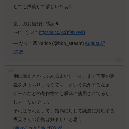
ちでも投稿して欲しいなぁ✨
癒しのお裾分け感謝🙏
〜(*ˊ˘ˋ*)｡♪:*°
https://t.co/kxBf9fvxWB
— なりこ🐷Narico (@bbb_stream)
August 27,
2025
別に論文とかじゃあるまいし、そこまで言葉の定
義をきっちりしなくても…という気がするなぁ
ゲームなどの創作物でも曖昧に使用されてるし。
しゃーないでしょ
それはそれとして、指摘に対して謙虚に対応する
夜見さんの姿勢は好ましいと思う
https://t.co/uSnktcBYaW