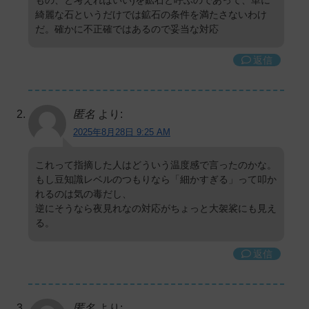
綺麗な石というだけでは鉱石の条件を満たさないわけ
だ。確かに不正確ではあるので妥当な対応
返信
匿名
より:
2025年8月28日 9:25 AM
これって指摘した人はどういう温度感で言ったのかな。
もし豆知識レベルのつもりなら「細かすぎる」って叩か
れるのは気の毒だし、
逆にそうなら夜見れなの対応がちょっと大袈裟にも見え
る。
返信
匿名
より: