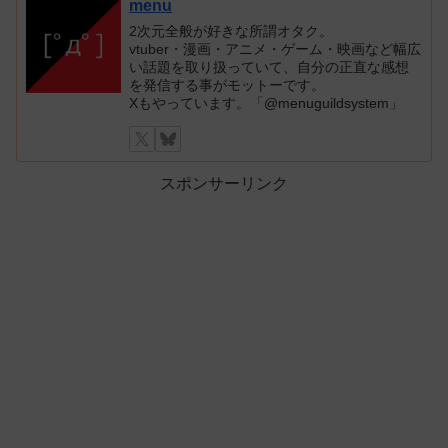
menu
2次元全般が好きな所謂オタク。
vtuber・漫画・アニメ・ゲーム・映画など幅広
い話題を取り扱っていて、自分の正直な感想
を発信する事がモットーです。
Xもやっています。「@menuguildsystem」
スポンサーリンク