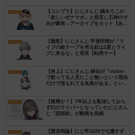
【コンプラ】にじさんじ 鏑木ろこが
にじさんじ
「欲しいぜナマポ」と発言し石神のぞ
みが爆笑→アーカイブをカット【あら
なみマイクラ】
【激怒】にじさんじ 甲斐田晴が「ラ
にじさんじ
イブの銀テープを売る奴は2度とライ
ブに来るな」と発言【転売ヤー】
【炎上】にじさんじ 緑仙が「vtuber
にじさんじ
で歌ってる人見たこと無いという理由
だけで埋もれてる名曲がある」という
生成AIの文章を投稿し叩かれる
【復帰か？】7年以上も配信しておら
にじさんじ
ず幻のライバーとなっていたにじさん
じ「語部紡」が動画を投稿
【賛否両論】にじ甲2026で七瀬すず
にじさんじ