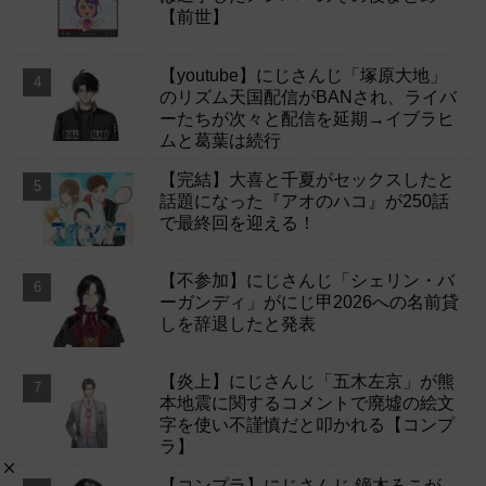
【前世】
【youtube】にじさんじ「塚原大地」
のリズム天国配信がBANされ、ライバ
ーたちが次々と配信を延期→イブラヒ
ムと葛葉は続行
【完結】大喜と千夏がセックスしたと
話題になった『アオのハコ』が250話
で最終回を迎える！
【不参加】にじさんじ「シェリン・バ
ーガンディ」がにじ甲2026への名前貸
しを辞退したと発表
【炎上】にじさんじ「五木左京」が熊
本地震に関するコメントで廃墟の絵文
字を使い不謹慎だと叩かれる【コンプ
ラ】
【コンプラ】にじさんじ 鏑木ろこが