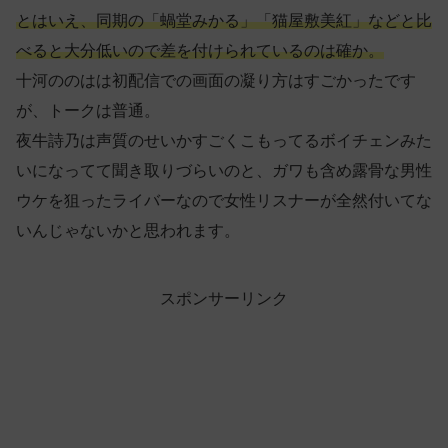
とはいえ、同期の「蝸堂みかる」「猫屋敷美紅」などと比
べると大分低いので差を付けられているのは確か。
十河ののはは初配信での画面の凝り方はすごかったです
が、トークは普通。
夜牛詩乃は声質のせいかすごくこもってるボイチェンみた
いになってて聞き取りづらいのと、ガワも含め露骨な男性
ウケを狙ったライバーなので女性リスナーが全然付いてな
いんじゃないかと思われます。
スポンサーリンク