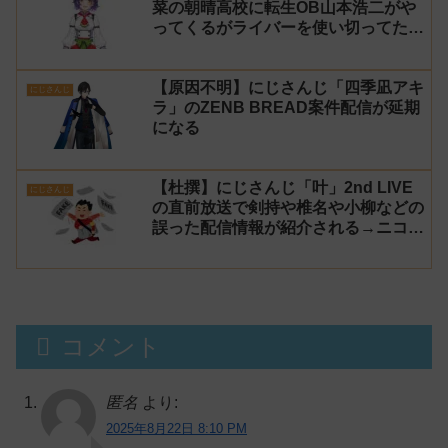
菜の朝晴高校に転生OB山本浩二がや
ってくるがライバーを使い切ってたの
でベンチに→ルールが急遽変更されラ
イバーの転生が可能に
【原因不明】にじさんじ「四季凪アキ
にじさんじ
ラ」のZENB BREAD案件配信が延期
になる
【杜撰】にじさんじ「叶」2nd LIVE
にじさんじ
の直前放送で剣持や椎名や小柳などの
誤った配信情報が紹介される→ニコニ
コが謝罪してタイムシフトを非公開に
【生成AI?】
コメント
匿名
より:
2025年8月22日 8:10 PM