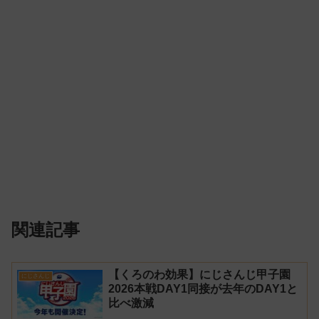
関連記事
【くろのわ効果】にじさんじ甲子園
にじさんじ
2026本戦DAY1同接が去年のDAY1と
比べ激減