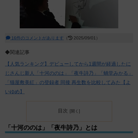
16件のコメントがあります
（
2025/09/01）
◆関連記事
【人気ランキング】デビューしてから1週間が経過したに
じさんじ新人「十河ののは」「夜牛詩乃」「蝸堂みかる」
「猫屋敷美紅」の登録者 同接 再生数を比較してみた【よ
いゆめ】
目次
「十河ののは」「夜牛詩乃」とは