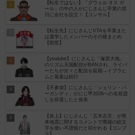
【転生ではない】「グウェル オス ガ
ール」の中の人がにじさんじ卒業の翌
日に会社を設立！【コンサル】
【転生先】にじさんじVTAを卒業また
は退学したメンバーのその後まとめ
【前世】
【youtube】にじさんじ「塚原大地」
のリズム天国配信がBANされ、ライバ
ーたちが次々と配信を延期→イブラヒ
ムと葛葉は続行
【不参加】にじさんじ「シェリン・バ
ーガンディ」がにじ甲2026への名前貸
しを辞退したと発表
【炎上】にじさんじ「五木左京」が熊
本地震に関するコメントで廃墟の絵文
字を使い不謹慎だと叩かれる【コンプ
ラ】