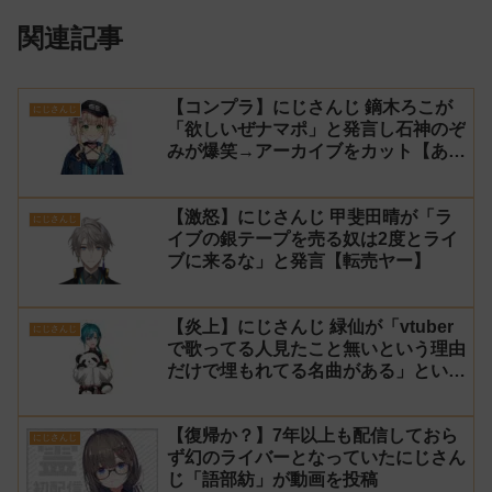
関連記事
【コンプラ】にじさんじ 鏑木ろこが
にじさんじ
「欲しいぜナマポ」と発言し石神のぞ
みが爆笑→アーカイブをカット【あら
なみマイクラ】
【激怒】にじさんじ 甲斐田晴が「ラ
にじさんじ
イブの銀テープを売る奴は2度とライ
ブに来るな」と発言【転売ヤー】
【炎上】にじさんじ 緑仙が「vtuber
にじさんじ
で歌ってる人見たこと無いという理由
だけで埋もれてる名曲がある」という
生成AIの文章を投稿し叩かれる
【復帰か？】7年以上も配信しておら
にじさんじ
ず幻のライバーとなっていたにじさん
じ「語部紡」が動画を投稿