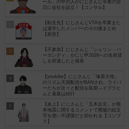
ール」の中の人がにじさんじ卒業の翌
日に会社を設立！【コンサル】
【転生先】にじさんじVTAを卒業また
は退学したメンバーのその後まとめ
【前世】
【不参加】にじさんじ「シェリン・バ
ーガンディ」がにじ甲2026への名前貸
しを辞退したと発表
【youtube】にじさんじ「塚原大地」
のリズム天国配信がBANされ、ライバ
ーたちが次々と配信を延期→イブラヒ
ムと葛葉は続行
【炎上】にじさんじ「五木左京」が熊
本地震に関するコメントで廃墟の絵文
字を使い不謹慎だと叩かれる【コンプ
ラ】