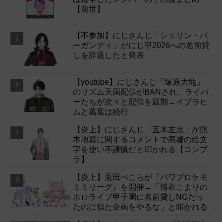
【前世】
【不参加】にじさんじ「シェリン・バ
ーガンディ」がにじ甲2026への名前貸
しを辞退したと発表
【youtube】にじさんじ「塚原大地」
のリズム天国配信がBANされ、ライバ
ーたちが次々と配信を延期→イブラヒ
ムと葛葉は続行
【炎上】にじさんじ「五木左京」が熊
本地震に関するコメントで廃墟の絵文
字を使い不謹慎だと叩かれる【コンプ
ラ】
【炎上】兎田ぺこらが『パワプロケモ
ミミリーグ』を開催→「博衣こよりの
ホロライブ甲子園に名前貸しNGだっ
たのに似た企画をやるな」と叩かれる