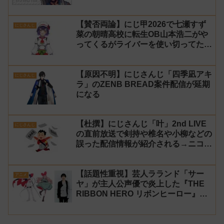
【賛否両論】にじ甲2026で七瀬すず
にじさんじ
菜の朝晴高校に転生OB山本浩二がや
ってくるがライバーを使い切ってたの
でベンチに→ルールが急遽変更されラ
イバーの転生が可能に
【原因不明】にじさんじ「四季凪アキ
にじさんじ
ラ」のZENB BREAD案件配信が延期
になる
【杜撰】にじさんじ「叶」2nd LIVE
にじさんじ
の直前放送で剣持や椎名や小柳などの
誤った配信情報が紹介される→ニコニ
コが謝罪してタイムシフトを非公開に
【生成AI?】
【話題性重視】芸人ラランド「サー
アニメ
ヤ」が主人公声優で炎上した『THE
RIBBON HERO リボンヒーロー』に
にじさんじvtuber「月ノ美兎」「ル
ンルン」「でびでび・でびる」が出
演！