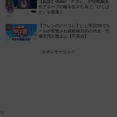
【反論】vtuber「ナガレ」が情報漏洩
やグループの輪を乱す行為で『びじぱ
と』を脱退！
【フレンのパリコレ】にじ甲2026でル
ールが変更され経験値目的の代走・守
備交代が禁止に【不具合】
スポンサーリンク