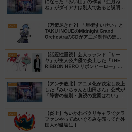
になった『みい山』の作者「亜月ね
ね」がダイアナは別人であると説明し
炎上
【万策尽きた?】「星街すいせい」と
アニメ
TAKU INOUEのMidnight Grand
OrchestraのCDがアニメ制作の進行
問題で発売中止に
【話題性重視】芸人ラランド「サー
アニメ
ヤ」が主人公声優で炎上した『THE
RIBBON HERO リボンヒーロー』に
にじさんじvtuber「月ノ美兎」「ル
ンルン」「でびでび・でびる」が出
【アンチ敗北】アニメ化が決定し炎上
演！
アニメ
した『みいちゃんと山田さん』公式が
「障害の差別・蔑視の意図はない」と
発表！【みい山】
【炎上】ちいかわパクリキャラでクラ
アニメ
ファンやってぬいぐるみを売ってた外
国人が鍵垢に！