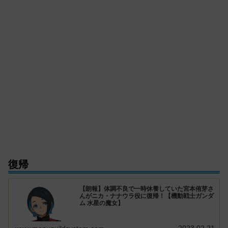
復帰
【朗報】体調不良で一時休養していた宮本侑芽さ
んがニカ・ナナウラ役に復帰！【機動戦士ガンダ
ム 水星の魔女】
2023.02.21