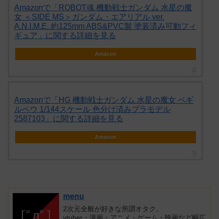
Amazonで「ROBOT魂 機動戦士ガンダム 水星の魔
女 ＜SIDE MS＞ガンダム・エアリアル ver.
A.N.I.M.E. 約125mm ABS&PVC製 塗装済み可動フィ
ギュア」に関する詳細を見る
Amazon
Amazonで「HG 機動戦士ガンダム 水星の魔女 ベギ
ルベウ 1/144スケール 色分け済みプラモデル
2587103」に関する詳細を見る
Amazon
menu
2次元全般が好きな所謂オタク。
vtuber・漫画・アニメ・ゲーム・映画など幅広