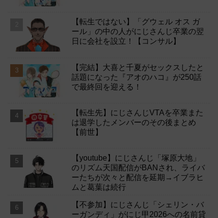
【転生ではない】「グウェル オス ガ
ール」の中の人がにじさんじ卒業の翌
日に会社を設立！【コンサル】
【完結】大喜と千夏がセックスしたと
話題になった『アオのハコ』が250話
で最終回を迎える！
【転生先】にじさんじVTAを卒業また
は退学したメンバーのその後まとめ
【前世】
【youtube】にじさんじ「塚原大地」
のリズム天国配信がBANされ、ライバ
ーたちが次々と配信を延期→イブラヒ
ムと葛葉は続行
【不参加】にじさんじ「シェリン・バ
ーガンディ」がにじ甲2026への名前貸