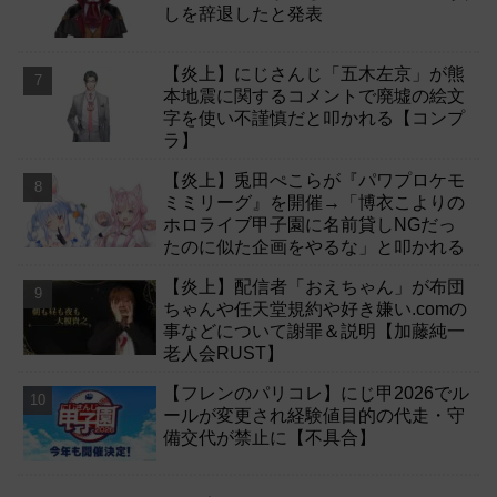
しを辞退したと発表
【炎上】にじさんじ「五木左京」が熊
本地震に関するコメントで廃墟の絵文
字を使い不謹慎だと叩かれる【コンプ
ラ】
【炎上】兎田ぺこらが『パワプロケモ
ミミリーグ』を開催→「博衣こよりの
ホロライブ甲子園に名前貸しNGだっ
たのに似た企画をやるな」と叩かれる
【炎上】配信者「おえちゃん」が布団
ちゃんや任天堂規約や好き嫌い.comの
事などについて謝罪＆説明【加藤純一
老人会RUST】
【フレンのパリコレ】にじ甲2026でル
ールが変更され経験値目的の代走・守
備交代が禁止に【不具合】