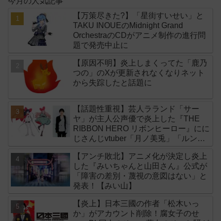
今月の人気記事
【万策尽きた?】「星街すいせい」と
TAKU INOUEのMidnight Grand
OrchestraのCDがアニメ制作の進行問
題で発売中止に
【原因不明】炎上しまくってた「鹿乃
つの」のXが更新されなくなりネット
から失踪したと話題に
【話題性重視】芸人ラランド「サー
ヤ」が主人公声優で炎上した『THE
RIBBON HERO リボンヒーロー』にに
じさんじvtuber「月ノ美兎」「ルンル
ン」「でびでび・でびる」が出演！
【アンチ敗北】アニメ化が決定し炎上
した『みいちゃんと山田さん』公式が
「障害の差別・蔑視の意図はない」と
発表！【みい山】
【炎上】日本三國の作者「松木いっ
か」がアカウント削除！腐女子のせ