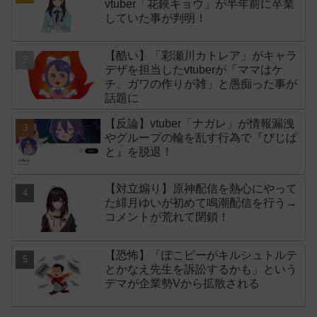
vtuber「花鋏キョウ」が半年前に卒業
していた事が判明！
【酷い】「彩瀬川カトレア」がキャラ
デザを担当したvtuberが「ママはケ
チ、ガワの作りが雑」と愚痴った事が
話題に
【反論】vtuber「ナガレ」が情報漏洩
やグループの輪を乱す行為で『びじぱ
と』を脱退！
【対立煽り】原神配信を熱心にやって
た緋月ゆいが初めて鳴潮配信を行う→
コメントが荒れて閉鎖！
【恐怖】「ぽこピーがキルシュトルテ
とかなえ先生を訴訟するかも」という
デマが企業勢Vから拡散される