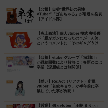
【悲報】自称“世界初の男性
vtuber
VTuber”「ばあちゃる」が引退を発表
【アイドル部】
【炎上商法】個人vtuber 欖式 卯美優
vtuber
が「親がガンになったの？がーん笑」
というコメントに「そのギャグうけ
る！」と返せないとvtuberになるの
はオススメしないと投稿し叩かれる
【悲報】vtuberグループ「深淵組」
vtuber
が継続困難により解散に！春雨ゆには
卒業【深層組とは無関係】
【酷い】Re:Act（リアクト）所属
vtuber
vtuber「花鋏キョウ」が半年前に卒
業していた事が判明！
【営業】個人vtuber「王蛇 まりぃ」
vtuber