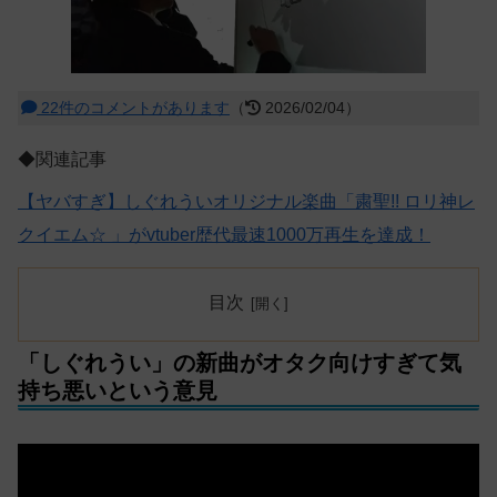
22件のコメントがあります
（
2026/02/04）
◆関連記事
【ヤバすぎ】しぐれういオリジナル楽曲「粛聖!! ロリ神レ
クイエム☆ 」がvtuber歴代最速1000万再生を達成！
目次
「しぐれうい」の新曲がオタク向けすぎて気
持ち悪いという意見