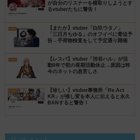
が自分のリスナーを横取りしようとす
るvtuberたちに警告！
【またか】vtuber「白玖ウタノ」
vtuber
「三日月ちゆる」のオフイベに脅迫予
告→手荷物検査をして予定通り開催
【レスバ】vtuber「渋谷ハル」が活
vtuber
動8年で初の長期活動休止→原因は昨
今のネットの息苦しさ
【珍しい】vtuber事務所「Re:Act
vtuber
KR」が推し変を本人に伝えると永久
BANすると警告！