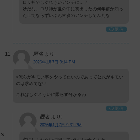
ロリ神でしぐれういアンチに…？
妙だな。ロリ神が世の中に初出したの何年前か知っ
た上でならずいぶん古参のアンチしてんだな
返信
匿名
より:
2026年1月7日 3:14 PM
>俺らがキモい事をやってたいのであって公式がキモい
のは求めてない
これはしぐれういに限らず分かるわ
返信
匿名
より:
2026年1月7日 9:31 PM
逆にしぐれういに関してだけはわからんわ