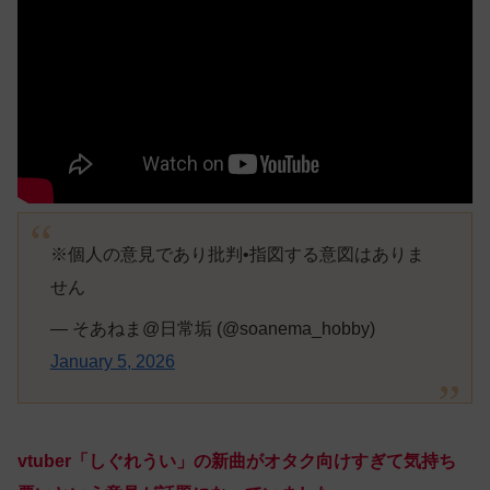
※個人の意見であり批判•指図する意図はありま
せん
— そあねま@日常垢 (@soanema_hobby)
January 5, 2026
vtuber「しぐれうい」の新曲がオタク向けすぎて気持ち