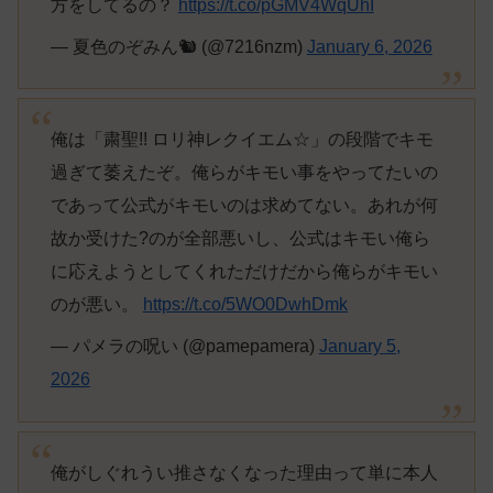
方をしてるの？
https://t.co/pGMV4WqUhI
— 夏色のぞみん🐿 (@7216nzm)
January 6, 2026
俺は「粛聖!! ロリ神レクイエム☆」の段階でキモ
過ぎて萎えたぞ。俺らがキモい事をやってたいの
であって公式がキモいのは求めてない。あれが何
故か受けた?のが全部悪いし、公式はキモい俺ら
に応えようとしてくれただけだから俺らがキモい
のが悪い。
https://t.co/5WO0DwhDmk
— パメラの呪い (@pamepamera)
January 5,
2026
俺がしぐれうい推さなくなった理由って単に本人