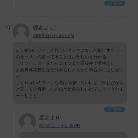
返信
匿名
より:
2026年1月7日 3:06 PM
ロリ神のせいでしぐれういアンチになった俺ですら、こ
のオッサンの言ってることはおかしいと分かる
ってツイッター見たらコイツまだ高校生で草生えた
まあ自称高校生なだけかもしれんから鵜呑みにはしない
が
しぐれういのファンなのは間違いないけど、推しだから
と言って全肯定しないのが信条らしいのでこういうツイ
ートしたと
返信
匿名
より:
2026年1月7日 6:06 PM