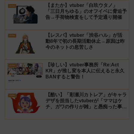
【またか】vtuber「白玖ウタノ」
vtuber
「三日月ちゆる」のオフイベに脅迫予
告→手荷物検査をして予定通り開催
【レスバ】vtuber「渋谷ハル」が活
vtuber
動8年で初の長期活動休止→原因は昨
今のネットの息苦しさ
【珍しい】vtuber事務所「Re:Act
vtuber
KR」が推し変を本人に伝えると永久
BANすると警告！
【酷い】「彩瀬川カトレア」がキャラ
vtuber
デザを担当したvtuberが「ママはケ
チ、ガワの作りが雑」と愚痴った事が
話題に