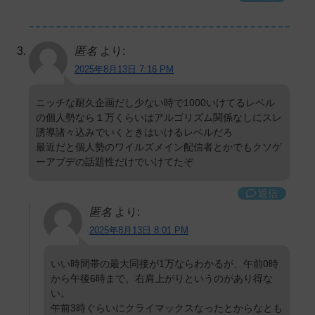
匿名
より:
2025年8月13日 7:16 PM
ニッチな耐久企画だし少ない時で1000いけてるレベル
の個人勢なら１万くらいはアルゴリズム関係なしにスレ
誘導諸々込みでいくときはいけるレベルだろ
最近だと個人勢のワイルズメイン配信者とかでもクソゲ
ーアプデの話題性だけでいけてたぞ
返信
匿名
より:
2025年8月13日 8:01 PM
いい時間帯の最大同接が1万ならわかるが、午前0時
から午後6時まで、右肩上がりというのがあり得な
い。
午前3時ぐらいにクライマックスなったとからなとも