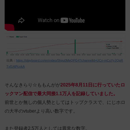
出典：
https://playboard.co/en/video/5hpu0MeQPG4?channelId=UCn-mCuYyJQpR
Txf14tPcxkA
そんなきらり☆ももんがが
2025年8月11日に行っていたロ
ックマン配信で最大同接1.1万人を記録していました。
前世とか無しの個人勢としてはトップクラスで、にじホロ
の大半のvtuberより高い数字です。
また登録者2.5万人としては異常な数字。