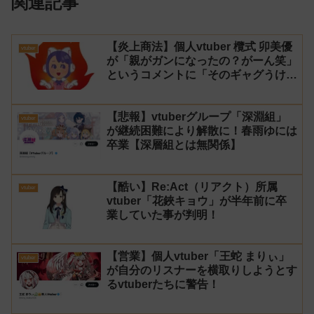
関連記事
【炎上商法】個人vtuber 欖式 卯美優
vtuber
が「親がガンになったの？がーん笑」
というコメントに「そのギャグうけ
る！」と返せないとvtuberになるの
はオススメしないと投稿し叩かれる
【悲報】vtuberグループ「深淵組」
vtuber
が継続困難により解散に！春雨ゆには
卒業【深層組とは無関係】
【酷い】Re:Act（リアクト）所属
vtuber
vtuber「花鋏キョウ」が半年前に卒
業していた事が判明！
【営業】個人vtuber「王蛇 まりぃ」
vtuber
が自分のリスナーを横取りしようとす
るvtuberたちに警告！