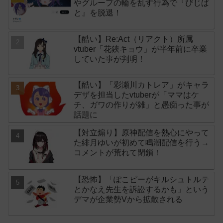
やグループの輪を乱す行為で『びじぱ
と』を脱退！
【酷い】Re:Act（リアクト）所属
vtuber「花鋏キョウ」が半年前に卒業
していた事が判明！
【酷い】「彩瀬川カトレア」がキャラ
デザを担当したvtuberが「ママはケ
チ、ガワの作りが雑」と愚痴った事が
話題に
【対立煽り】原神配信を熱心にやって
た緋月ゆいが初めて鳴潮配信を行う→
コメントが荒れて閉鎖！
【恐怖】「ぽこピーがキルシュトルテ
とかなえ先生を訴訟するかも」という
デマが企業勢Vから拡散される