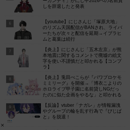
ーガンディ」がにじ甲2026への名前貸
しを辞退したと発表
【youtube】にじさんじ「塚原大地」
のリズム天国配信がBANされ、ライバ
ーたちが次々と配信を延期→イブラヒ
ムと葛葉は続行
【炎上】にじさんじ「五木左京」が熊
本地震に関するコメントで廃墟の絵文
字を使い不謹慎だと叩かれる【コンプ
ラ】
【炎上】兎田ぺこらが『パワプロケモ
ミミリーグ』を開催→「博衣こよりの
ホロライブ甲子園に名前貸しNGだっ
たのに似た企画をやるな」と叩かれる
【反論】vtuber「ナガレ」が情報漏洩
やグループの輪を乱す行為で『びじぱ
と』を脱退！