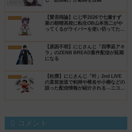
【賛否両論】にじ甲2026で七瀬すず
にじさんじ
菜の朝晴高校に転生OB山本浩二がや
ってくるがライバーを使い切ってたの
でベンチに→ルールが急遽変更されラ
イバーの転生が可能に
【原因不明】にじさんじ「四季凪アキ
にじさんじ
ラ」のZENB BREAD案件配信が延期
になる
【杜撰】にじさんじ「叶」2nd LIVE
にじさんじ
の直前放送で剣持や椎名や小柳などの
誤った配信情報が紹介される→ニコニ
コが謝罪してタイムシフトを非公開に
【生成AI?】
コメント