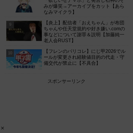
「欲しいぜナマポ」と発言し石神のぞ
みが爆笑→アーカイブをカット【あら
なみマイクラ】
【炎上】配信者「おえちゃん」が布団
ちゃんや任天堂規約や好き嫌い.comの
事などについて謝罪＆説明【加藤純一
老人会RUST】
【フレンのパリコレ】にじ甲2026でル
ールが変更され経験値目的の代走・守
備交代が禁止に【不具合】
スポンサーリンク