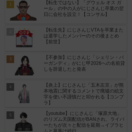
【転生ではない】「グウェル オス ガ
ール」の中の人がにじさんじ卒業の翌
日に会社を設立！【コンサル】
【転生先】にじさんじVTAを卒業また
は退学したメンバーのその後まとめ
【前世】
【不参加】にじさんじ「シェリン・バ
ーガンディ」がにじ甲2026への名前貸
しを辞退したと発表
【炎上】にじさんじ「五木左京」が熊
本地震に関するコメントで廃墟の絵文
字を使い不謹慎だと叩かれる【コンプ
ラ】
【youtube】にじさんじ「塚原大地」
のリズム天国配信がBANされ、ライバ
ーたちが次々と配信を延期→イブラヒ
ムと葛葉は続行