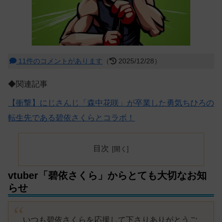
11件のコメントがあります
（
2025/12/28）
◆関連記事
【衝撃】にじさんじ「森中花咲」が卒業した勇気ちひろの
転生先である碧依さくらとコラボ！
目次
vtuber「碧依さくら」からとても大切なお知
らせ
いつも碧依さくらを応援して下さりありがとうご