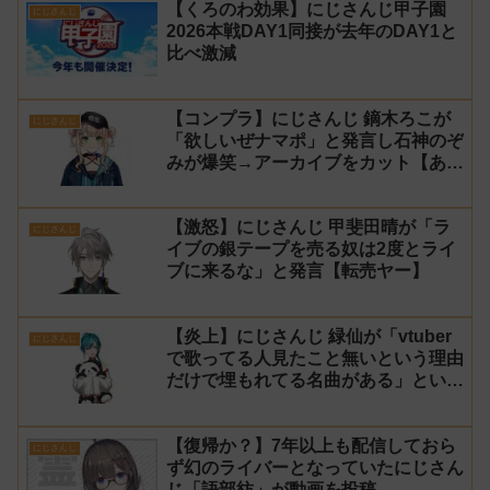
【くろのわ効果】にじさんじ甲子園
にじさんじ
2026本戦DAY1同接が去年のDAY1と
比べ激減
【コンプラ】にじさんじ 鏑木ろこが
にじさんじ
「欲しいぜナマポ」と発言し石神のぞ
みが爆笑→アーカイブをカット【あら
なみマイクラ】
【激怒】にじさんじ 甲斐田晴が「ラ
にじさんじ
イブの銀テープを売る奴は2度とライ
ブに来るな」と発言【転売ヤー】
【炎上】にじさんじ 緑仙が「vtuber
にじさんじ
で歌ってる人見たこと無いという理由
だけで埋もれてる名曲がある」という
生成AIの文章を投稿し叩かれる
【復帰か？】7年以上も配信しておら
にじさんじ
ず幻のライバーとなっていたにじさん
じ「語部紡」が動画を投稿