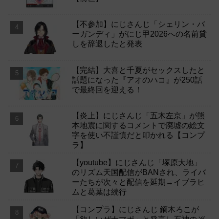
【不参加】にじさんじ「シェリン・バ
ーガンディ」がにじ甲2026への名前貸
しを辞退したと発表
【完結】大喜と千夏がセックスしたと
話題になった『アオのハコ』が250話
で最終回を迎える！
【炎上】にじさんじ「五木左京」が熊
本地震に関するコメントで廃墟の絵文
字を使い不謹慎だと叩かれる【コンプ
ラ】
【youtube】にじさんじ「塚原大地」
のリズム天国配信がBANされ、ライバ
ーたちが次々と配信を延期→イブラヒ
ムと葛葉は続行
【コンプラ】にじさんじ 鏑木ろこが