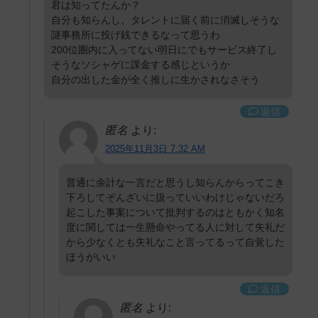
君は知ってたんか？
自分も知らんし、タレントに届く前に消滅しそうな
謎事務所に投げ銭できるなって思うわ
200位圏内に入ってない明日にでもサービス終了し
そうなソシャゲに課金する感じというか
自分の出した金が全く推しに生かされなさそう
返信
匿名
より:
2025年11月3日 7:32 AM
普通に余計な一言だと思うし知らんからってこき
下ろしてぞんざいに扱っていいわけじゃないだろ
起こした事案について批判するのはともかく知名
度に関しては一生懸命やってる人に対して失礼だ
から少なくとも失礼なこと言ってるって自覚した
ほうがいい
返信
匿名
より: