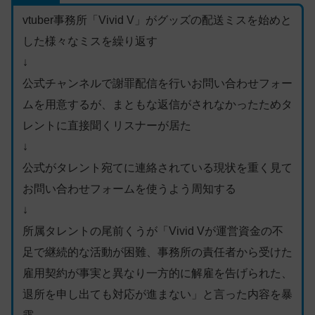
vtuber事務所「Vivid V」がグッズの配送ミスを始めと
した様々なミスを繰り返す
↓
公式チャンネルで謝罪配信を行いお問い合わせフォー
ムを用意するが、まともな返信がされなかったためタ
レントに直接聞くリスナーが居た
↓
公式がタレント宛てに連絡されている現状を重く見て
お問い合わせフォームを使うよう周知する
↓
所属タレントの尾前くうが「Vivid Vが運営資金の不
足で継続的な活動が困難、事務所の責任者から受けた
雇用契約が事実と異なり一方的に解雇を告げられた、
退所を申し出ても対応が進まない」と言った内容を暴