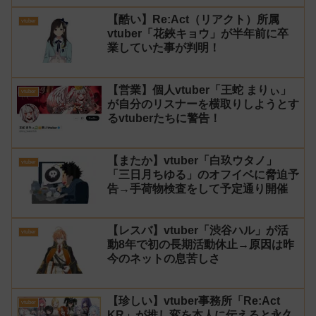
【酷い】Re:Act（リアクト）所属
vtuber
vtuber「花鋏キョウ」が半年前に卒
業していた事が判明！
【営業】個人vtuber「王蛇 まりぃ」
vtuber
が自分のリスナーを横取りしようとす
るvtuberたちに警告！
【またか】vtuber「白玖ウタノ」
vtuber
「三日月ちゆる」のオフイベに脅迫予
告→手荷物検査をして予定通り開催
【レスバ】vtuber「渋谷ハル」が活
vtuber
動8年で初の長期活動休止→原因は昨
今のネットの息苦しさ
【珍しい】vtuber事務所「Re:Act
vtuber
KR」が推し変を本人に伝えると永久