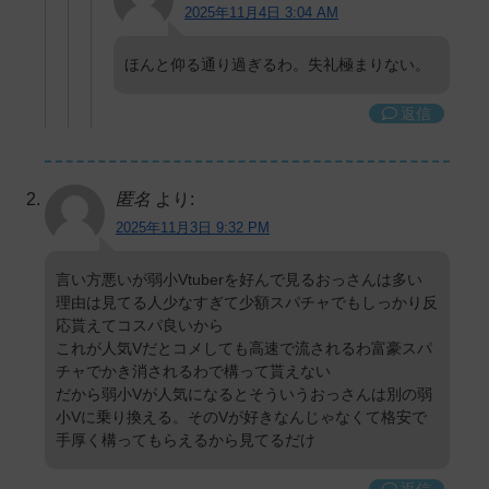
2025年11月4日 3:04 AM
ほんと仰る通り過ぎるわ。失礼極まりない。
返信
匿名
より:
2025年11月3日 9:32 PM
言い方悪いが弱小Vtuberを好んで見るおっさんは多い
理由は見てる人少なすぎて少額スパチャでもしっかり反
応貰えてコスパ良いから
これが人気Vだとコメしても高速で流されるわ富豪スパ
チャでかき消されるわで構って貰えない
だから弱小Vが人気になるとそういうおっさんは別の弱
小Vに乗り換える。そのVが好きなんじゃなくて格安で
手厚く構ってもらえるから見てるだけ
返信