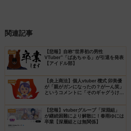
関連記事
【悲報】自称“世界初の男性
vtuber
VTuber”「ばあちゃる」が引退を発表
【アイドル部】
【炎上商法】個人vtuber 欖式 卯美優
vtuber
が「親がガンになったの？がーん笑」
というコメントに「そのギャグうけ
る！」と返せないとvtuberになるの
はオススメしないと投稿し叩かれる
【悲報】vtuberグループ「深淵組」
vtuber
が継続困難により解散に！春雨ゆには
卒業【深層組とは無関係】