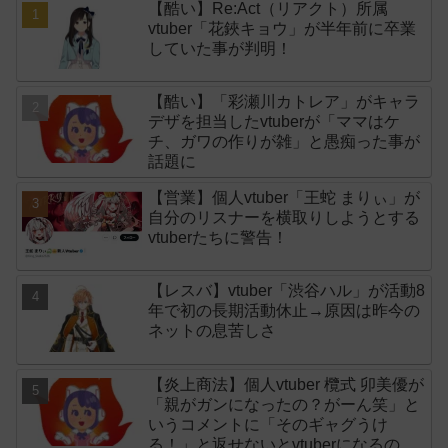
【酷い】Re:Act（リアクト）所属
vtuber「花鋏キョウ」が半年前に卒業
していた事が判明！
【酷い】「彩瀬川カトレア」がキャラ
デザを担当したvtuberが「ママはケ
チ、ガワの作りが雑」と愚痴った事が
話題に
【営業】個人vtuber「王蛇 まりぃ」が
自分のリスナーを横取りしようとする
vtuberたちに警告！
【レスバ】vtuber「渋谷ハル」が活動8
年で初の長期活動休止→原因は昨今の
ネットの息苦しさ
【炎上商法】個人vtuber 欖式 卯美優が
「親がガンになったの？がーん笑」と
いうコメントに「そのギャグうけ
る！」と返せないとvtuberになるのは