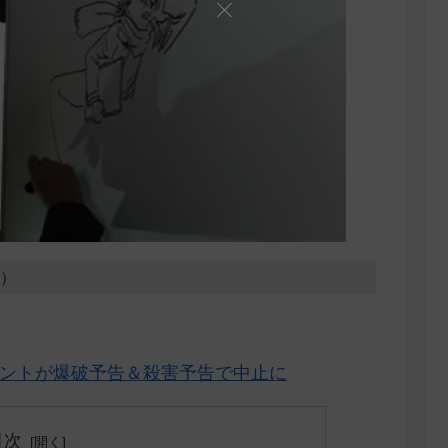
0）
イベントが爆破予告＆殺害予告で中止に
目次