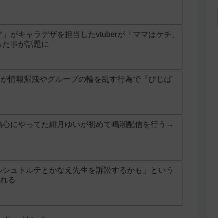
」がキャラデザを担当したvtuberが「ママはケチ、
った事が話題に
ガレ」が情報漏洩やグループの輪を乱す行為で『びじぱ
熱心にやってた緋月ゆいが初めて鳴潮配信を行う→
ルシュトルテとかなえ先生を訴訟するかも」という
される