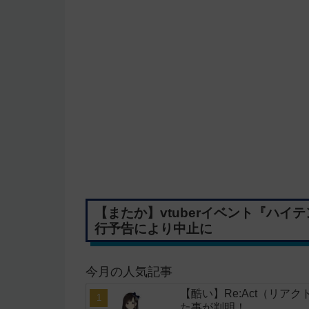
【またか】vtuberイベント『ハイテン
行予告により中止に
今月の人気記事
【酷い】Re:Act（リア
た事が判明！