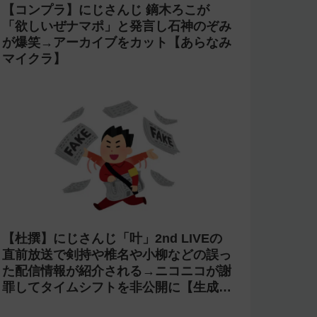
【コンプラ】にじさんじ 鏑木ろこが
「欲しいぜナマポ」と発言し石神のぞみ
が爆笑→アーカイブをカット【あらなみ
マイクラ】
【杜撰】にじさんじ「叶」2nd LIVEの
直前放送で剣持や椎名や小柳などの誤っ
た配信情報が紹介される→ニコニコが謝
罪してタイムシフトを非公開に【生成
AI?】