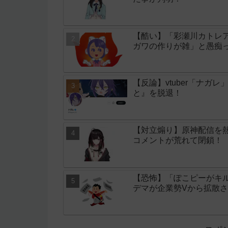
【酷い】「彩瀬川カトレア
ガワの作りが雑」と愚痴
【反論】vtuber「ナ
と』を脱退！
【対立煽り】原神配信を
コメントが荒れて閉鎖！
【恐怖】「ぽこピーがキ
デマが企業勢Vから拡散