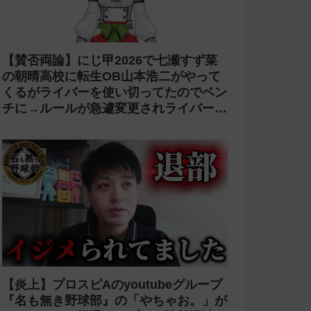
【賛否両論】にじ甲2026で七瀬すず菜
の朝晴高校に転生OB山本浩二がやって
くるがライバーを使い切ってたのでベン
チに→ルールが急遽変更されライバーの
転生が可能に
【炎上】プロスピAのyoutubeグループ
『名も無き野球部』の「やちゃお。」が