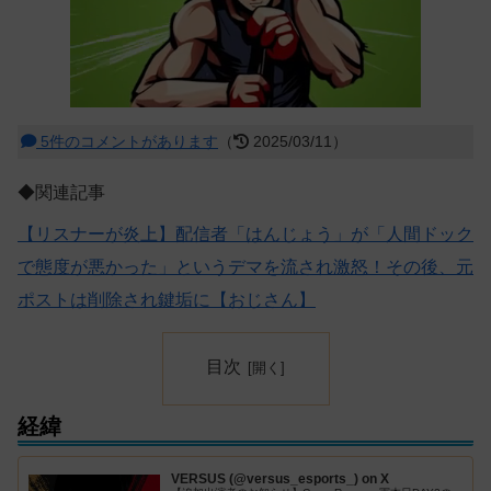
5件のコメントがあります
（
2025/03/11）
◆関連記事
【リスナーが炎上】配信者「はんじょう」が「人間ドック
で態度が悪かった」というデマを流され激怒！その後、元
ポストは削除され鍵垢に【おじさん】
目次
経緯
VERSUS (@versus_esports_) on X