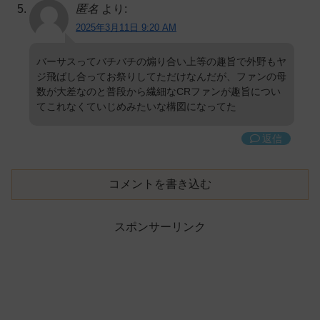
匿名
より:
2025年3月11日 9:20 AM
バーサスってバチバチの煽り合い上等の趣旨で外野もヤ
ジ飛ばし合ってお祭りしてただけなんだが、ファンの母
数が大差なのと普段から繊細なCRファンが趣旨につい
てこれなくていじめみたいな構図になってた
返信
コメントを書き込む
スポンサーリンク