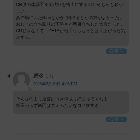
CR側の体調不良で代打を格上にするのがそもそもおか
しい。
あの場にいたRionとかが2回出るとかの方がよかった。
おじじの立ち回りの下手さが悪目立ちした大会だった。
CRじゃなくて、ZETAが相手ならもっと盛り上がった気
がする。
返信
匿名
より:
2025年3月10日 4:06 PM
そんなのより運営はコメ欄取り締まってくれよ
相変わらず衛門はゴミみたいなコメ多すぎ
返信