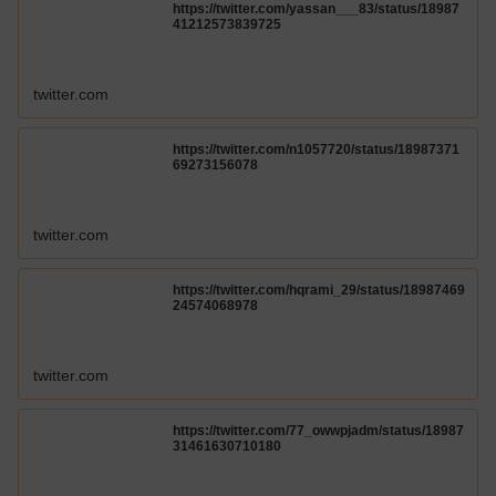
https://twitter.com/yassan___83/status/18987
41212573839725
twitter.com
https://twitter.com/n1057720/status/18987371
69273156078
twitter.com
https://twitter.com/hqrami_29/status/18987469
24574068978
twitter.com
https://twitter.com/77_owwpjadm/status/18987
31461630710180