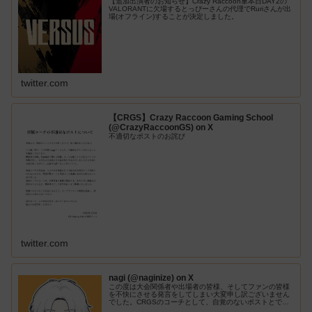
【追加出演者のお知らせ】Crazy Raccoon軍本日DAY2の
VALORANTに欠場するとっぴーさんの代理でRuriさんが出
場(オフライン)することが決定しました。
twitter.com
【CRGS】Crazy Raccoon Gaming School
(@CrazyRaccoonGS) on X
不適切なポストのお詫び
twitter.com
nagi (@naginize) on X
この度は大会関係者や出場者の皆様、そしてファンの皆様
を不快にさせる発言をしてしまい大変申し訳ございません
でした。CRGSのコーチとして、自覚のないポストとであ
ったと大変反省しております。今後自身の発言にはより一