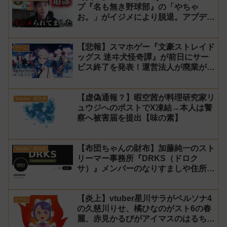
プ『名も無き野球部』の「やちゃ
お。」がイジメにより脱退。アプデの
情報漏洩もあったと暴露→メンバーの
VIPが事実無根だと否定
【悲報】スマホゲー『文豪ストレイド
ゲーム
ッグス 迷ヰ犬怪奇譚』が前日にサー
ビス終了を発表！運営法人が廃業が原
因
【虚偽通報？】暇空茜が料理研究家リ
Youtuber・配信者
ュウジへのポストでX凍結→本人は警
察へ被害届を提出【味の素】
【布団ちゃんの財布】加藤純一のスト
Youtuber・配信者
リーマー事務所『DRKS（ドロク
サ）』メンバーのなりすましや住所特
定が発生→法的措置へ
【炎上】vtuber星川サラがペルソナ4
ゲーム
の久慈川りせ、橘ひなのがスト6の春
麗、赤見かるびがアイマスのはるちは