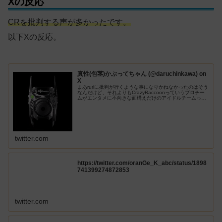
Xの反応
CRを批判する声が多かったです。
以下Xの反応。
真性(包茎)かぶってちゃん (@daruchinkawa) on
X
まあruriに批判が行くような事になりかねなかったのはそう
なんだけど、それよりもCrazyRaccoonっていうプロチー
ムがエンタメに不向きな面構えだけのアイドルチームって
ことが露呈したなプラチナダイヤのやつを大会のためにコ
ーチングしてマク...
twitter.com
https://twitter.com/oranGe_K_abc/status/1898
741399274872853
twitter.com