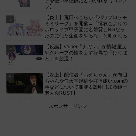
字を使い不謹慎だと叩かれる【コンプ
ラ】
【炎上】兎田ぺこらが『パワプロケモ
ミミリーグ』を開催→「博衣こよりの
ホロライブ甲子園に名前貸しNGだっ
たのに似た企画をやるな」と叩かれる
【反論】vtuber「ナガレ」が情報漏洩
やグループの輪を乱す行為で『びじぱ
と』を脱退！
【炎上】配信者「おえちゃん」が布団
ちゃんや任天堂規約や好き嫌い.comの
事などについて謝罪＆説明【加藤純一
老人会RUST】
スポンサーリンク