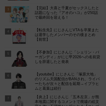
【完結】大喜と千夏がセックスしたと
話題になった『アオのハコ』が250話
で最終回を迎える！
【転生先】にじさんじVTAを卒業また
は退学したメンバーのその後まとめ
【前世】
【不参加】にじさんじ「シェリン・バ
ーガンディ」がにじ甲2026への名前貸
しを辞退したと発表
【youtube】にじさんじ「塚原大地」
のリズム天国配信がBANされ、ライバ
ーたちが次々と配信を延期→イブラヒ
ムと葛葉は続行
【炎上】にじさんじ「五木左京」が熊
本地震に関するコメントで廃墟の絵文