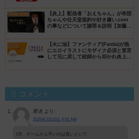
みきとコラボすると発表され叩かれる
【炎上】配信者「おえちゃん」が布団
Youtuber・配信者
ちゃんや任天堂規約や好き嫌い.com
の事などについて謝罪＆説明【加藤純
一 老人会RUST】
【火に油】ファンティア(Fantia)が急
アニメ
にエロイラストにモザイク必須と宣言
して元に戻して絵師から叩かれ炎上し
た件について長文で言い訳！【警察】
コメント
匿名
より:
2025年3月10日 4:02 AM
CR、ゲームが上手いのは置いといて