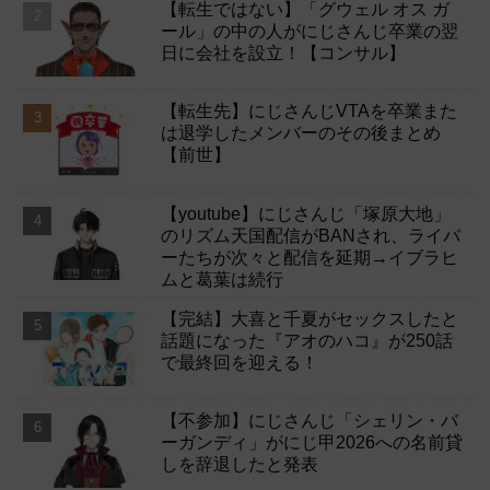
【転生ではない】「グウェル オス ガ
ール」の中の人がにじさんじ卒業の翌
日に会社を設立！【コンサル】
【転生先】にじさんじVTAを卒業また
は退学したメンバーのその後まとめ
【前世】
【youtube】にじさんじ「塚原大地」
のリズム天国配信がBANされ、ライバ
ーたちが次々と配信を延期→イブラヒ
ムと葛葉は続行
【完結】大喜と千夏がセックスしたと
話題になった『アオのハコ』が250話
で最終回を迎える！
【不参加】にじさんじ「シェリン・バ
ーガンディ」がにじ甲2026への名前貸
しを辞退したと発表