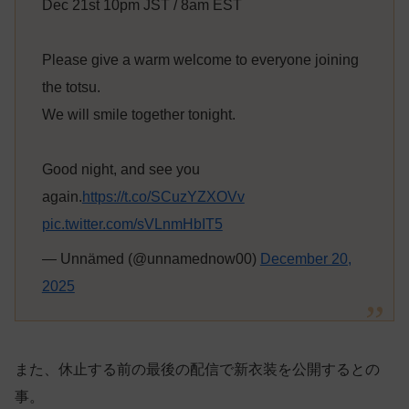
Dec 21st 10pm JST / 8am EST
Please give a warm welcome to everyone joining
the totsu.
We will smile together tonight.
Good night, and see you
again.
https://t.co/SCuzYZXOVv
pic.twitter.com/sVLnmHbIT5
— Unnämed (@unnamednow00)
December 20,
2025
また、休止する前の最後の配信で新衣装を公開するとの
事。