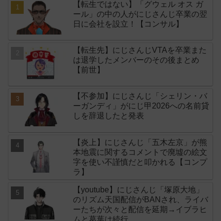
【転生ではない】「グウェル オス ガ
ール」の中の人がにじさんじ卒業の翌
日に会社を設立！【コンサル】
【転生先】にじさんじVTAを卒業また
は退学したメンバーのその後まとめ
【前世】
【不参加】にじさんじ「シェリン・バ
ーガンディ」がにじ甲2026への名前貸
しを辞退したと発表
【炎上】にじさんじ「五木左京」が熊
本地震に関するコメントで廃墟の絵文
字を使い不謹慎だと叩かれる【コンプ
ラ】
【youtube】にじさんじ「塚原大地」
のリズム天国配信がBANされ、ライバ
ーたちが次々と配信を延期→イブラヒ
ムと葛葉は続行