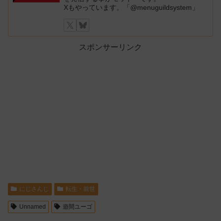
Xもやっています。「@menuguildsystem」
スポンサーリンク
にじさんじ
転生・前世
Unnamed
遊間ユーゴ