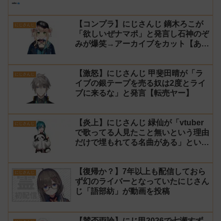
【コンプラ】にじさんじ 鏑木ろこが
にじさんじ
「欲しいぜナマポ」と発言し石神のぞ
みが爆笑→アーカイブをカット【あら
なみマイクラ】
【激怒】にじさんじ 甲斐田晴が「ラ
にじさんじ
イブの銀テープを売る奴は2度とライ
ブに来るな」と発言【転売ヤー】
【炎上】にじさんじ 緑仙が「vtuber
にじさんじ
で歌ってる人見たこと無いという理由
だけで埋もれてる名曲がある」という
生成AIの文章を投稿し叩かれる
【復帰か？】7年以上も配信しておら
にじさんじ
ず幻のライバーとなっていたにじさん
じ「語部紡」が動画を投稿
【賛否両論】にじ甲2026で七瀬すず