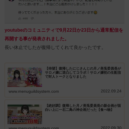
youtubeのコミュニティで9月22日か23日から通常配信を
再開する事が発表されました。
長い休止でしたが復帰してくれて良かったです。
【待望】復帰したにじさんじの月ノ美兎委員長が
サロメ嬢に逆凸してコラボ！サロメ嬢初の生配信
で対人トークとなりました
2022.09.24
www.menuguildsystem.com
【絶好調】復帰した月ノ美兎委員長の新企画が面
白い上に一石二鳥の神企画だった【食べ物】
2022.09.30
www.menuguildsystem.com