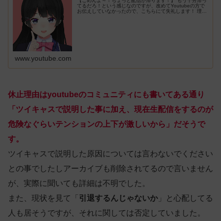
【ごめんよ～！ちょっと配信が滞ります！】 もう十分滞っ
てるだろ！という感じなのですが、改めてYoutubeの方で
お伝えしていなかったので、こちらにて失礼します！ 理由
といたしましては、以前ツイキャスで説明したことに補足
しまして、いまなんと生...
www.youtube.com
休止理由はyoutubeのコミュニティにも書いてある通り
「ツイキャスで説明した事に加え、現在生配信をするのが
危険なぐらいテンションの上下が激しいから」だそうで
す。
ツイキャスで説明した原因については言わないでください
との事でしたしアーカイブも削除されてるので言いません
が、実際に聞いても詳細は不明でした。
また、現状を見て「
引退するんじゃないか
」と心配してる
人も居そうですが、それに関しては否定していました。