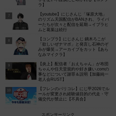
ラ】
【youtube】にじさんじ「塚原大地」
のリズム天国配信がBANされ、ライバ
ーたちが次々と配信を延期→イブラヒ
ムと葛葉は続行
【コンプラ】にじさんじ 鏑木ろこが
「欲しいぜナマポ」と発言し石神のぞ
みが爆笑→アーカイブをカット【あら
なみマイクラ】
【炎上】配信者「おえちゃん」が布団
ちゃんや任天堂規約や好き嫌い.comの
事などについて謝罪＆説明【加藤純一
老人会RUST】
【フレンのパリコレ】にじ甲2026でル
ールが変更され経験値目的の代走・守
備交代が禁止に【不具合】
スポンサーリンク