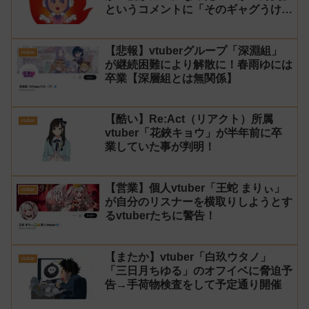
というコメントに「そのギャグうけ
る！」と返せないとvtuberになるの
はオススメしないと投稿し叩かれる
【悲報】vtuberグループ「深淵組」
vtuber
が継続困難により解散に！春雨ゆには
卒業【深層組とは無関係】
【酷い】Re:Act（リアクト）所属
vtuber
vtuber「花鋏キョウ」が半年前に卒
業していた事が判明！
【営業】個人vtuber「王蛇 まりぃ」
vtuber
が自分のリスナーを横取りしようとす
るvtuberたちに警告！
【またか】vtuber「白玖ウタノ」
vtuber
「三日月ちゆる」のオフイベに脅迫予
告→手荷物検査をして予定通り開催