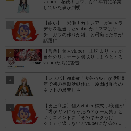
vtuber「花鋏キョウ」が半年前に卒業
していた事が判明！
【酷い】「彩瀬川カトレア」がキャラ
デザを担当したvtuberが「ママはケ
チ、ガワの作りが雑」と愚痴った事が
話題に
【営業】個人vtuber「王蛇 まりぃ」が
自分のリスナーを横取りしようとする
vtuberたちに警告！
【レスバ】vtuber「渋谷ハル」が活動8
年で初の長期活動休止→原因は昨今の
ネットの息苦しさ
【炎上商法】個人vtuber 欖式 卯美優が
「親がガンになったの？がーん笑」と
いうコメントに「そのギャグうけ
る！」と返せないとvtuberになるのは
オススメしないと投稿し叩かれる