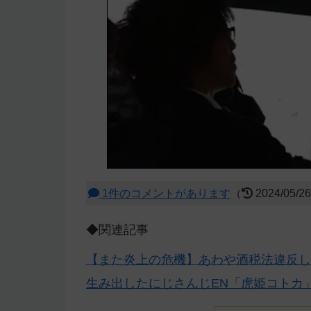
1件のコメントがあります
（
2024/05/2
◆関連記事
【また炎上の危機】あわや酒税法違反し
生み出したにじさんじEN「虎姫コトカ