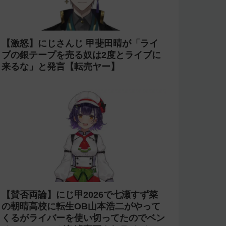
【激怒】にじさんじ 甲斐田晴が「ライ
ブの銀テープを売る奴は2度とライブに
来るな」と発言【転売ヤー】
【賛否両論】にじ甲2026で七瀬すず菜
の朝晴高校に転生OB山本浩二がやって
くるがライバーを使い切ってたのでベン