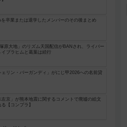
Aを卒業または退学したメンバーのその後まとめ
じ「塚原大地」のリズム天国配信がBANされ、ライバー
→イブラヒムと葛葉は続行
ェリン・バーガンディ」がにじ甲2026への名前貸
木左京」が熊本地震に関するコメントで廃墟の絵文
れる【コンプラ】