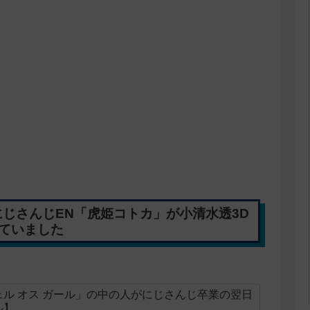
じさんじEN「虎姫コトカ」が小清水透3D
ていました
ル オス ガール」の中の人がにじさんじ卒業の翌日
ル】