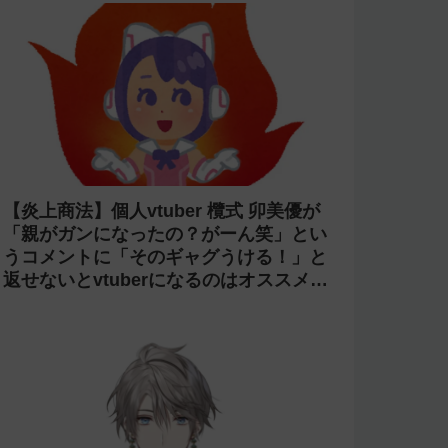
【炎上商法】個人vtuber 欖式 卯美優が
「親がガンになったの？がーん笑」とい
うコメントに「そのギャグうける！」と
返せないとvtuberになるのはオススメし
ないと投稿し叩かれる