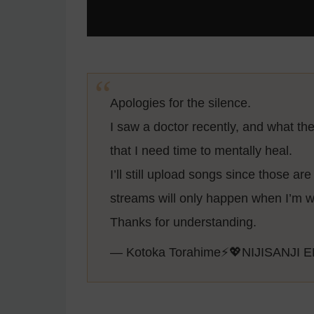
Apologies for the silence.
I saw a doctor recently, and what t
that I need time to mentally heal.
I’ll still upload songs since those a
streams will only happen when I’m w
Thanks for understanding.
— Kotoka Torahime⚡️💖NIJISANJI 