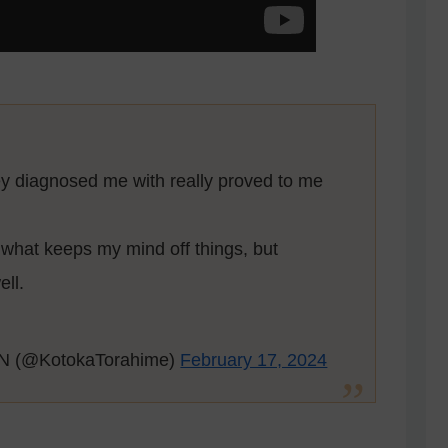
hey diagnosed me with really proved to me
re what keeps my mind off things, but
ell.
EN (@KotokaTorahime)
February 17, 2024