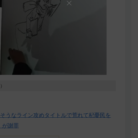
6）
そうなライン攻めタイトルで荒れて杞憂民を
」が謝罪