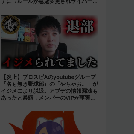
チに→ルールが急遽変更されライバーの
転生が可能に
【炎上】プロスピAのyoutubeグループ
『名も無き野球部』の「やちゃお。」が
イジメにより脱退。アプデの情報漏洩も
あったと暴露→メンバーのVIPが事実無
根だと否定