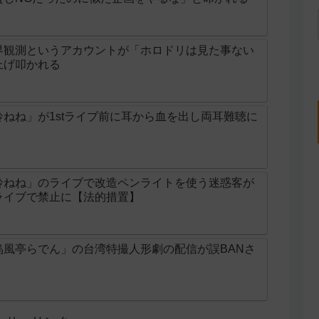
界観測というアカウントが「ホロドリは見た事ない
上げ叩かれる
ねね」が1stライブ前に耳から血を出し両耳難聴に
鈴ねね」のライブで改造ペンライトを使う迷惑客が
ライブで禁止に【法的措置】
烏風亭らでん」の台湾特撮人形劇の配信が誤BANさ