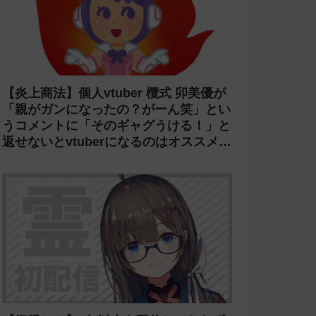
【炎上商法】個人vtuber 欖式 卯美優が
「親がガンになったの？がーん笑」とい
うコメントに「そのギャグうける！」と
返せないとvtuberになるのはオススメし
ないと投稿し叩かれる