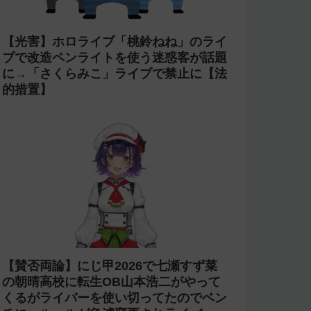
【光害】ホロライブ「桃鈴ねね」のライ
ブで改造ペンライトを使う迷惑客が話題
に→「さくらみこ」ライブで禁止に【法
的措置】
【賛否両論】にじ甲2026で七瀬すず菜
の朝晴高校に転生OB山本浩二がやって
くるがライバーを使い切ってたのでベン