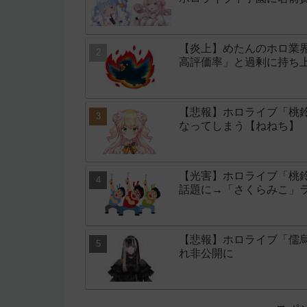
【炎上】めたんのホロ業
高評価率」と過剰に持ち
【悲報】ホロライブ「桃鈴
なってしまう【ねねち】
【光害】ホロライブ「桃
話題に→「さくらみこ」
【悲報】ホロライブ「儒
れ非公開に