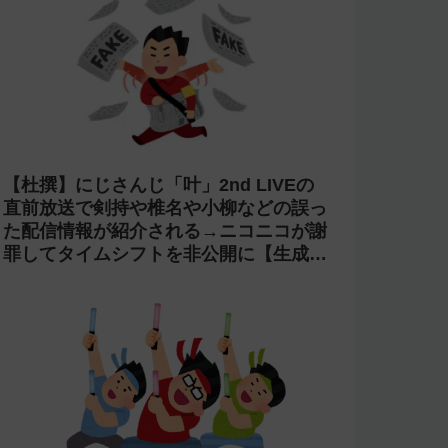
【杜撰】にじさんじ「叶」2nd LIVEの
直前放送で剣持や椎名や小柳などの誤っ
た配信情報が紹介される→ニコニコが謝
罪してタイムシフトを非公開に【生成
AI?】