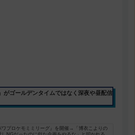
」がゴールデンタイムではなく深夜や昼配信
パワプロケモミミリーグ』を開催→「博衣こよりの
貸しNGだったのに似た企画をやるな」と叩かれる