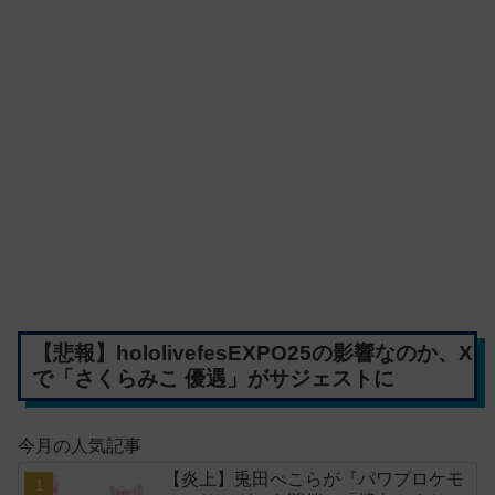
【悲報】hololivefesEXPO25の影響なのか、X
で「さくらみこ 優遇」がサジェストに
今月の人気記事
【炎上】兎田ぺこらが『パワプロケモ