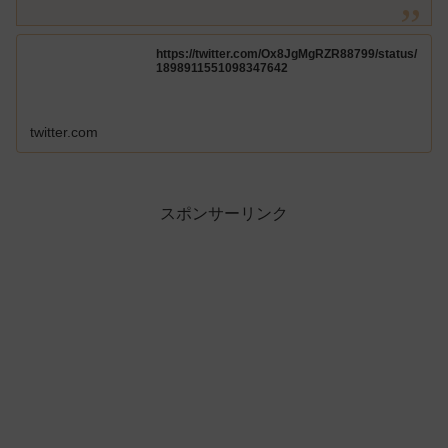
https://twitter.com/Ox8JgMgRZR88799/status/
1898911551098347642
twitter.com
スポンサーリンク