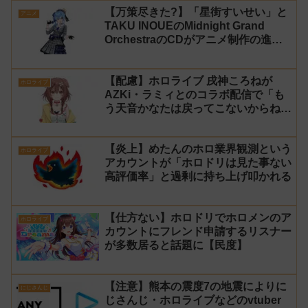
【万策尽きた?】「星街すいせい」と
アニメ
TAKU INOUEのMidnight Grand
OrchestraのCDがアニメ制作の進行
問題で発売中止に
【配慮】ホロライブ 戌神ころねが
ホロライブ
AZKi・ラミィとのコラボ配信で「も
う天音かなたは戻ってこないからね」
と発言した事について謝罪
【炎上】めたんのホロ業界観測という
ホロライブ
アカウントが「ホロドリは見た事ない
高評価率」と過剰に持ち上げ叩かれる
【仕方ない】ホロドリでホロメンのア
ホロライブ
カウントにフレンド申請するリスナー
が多数居ると話題に【民度】
【注意】熊本の震度7の地震によりに
にじさんじ
じさんじ・ホロライブなどのvtuber