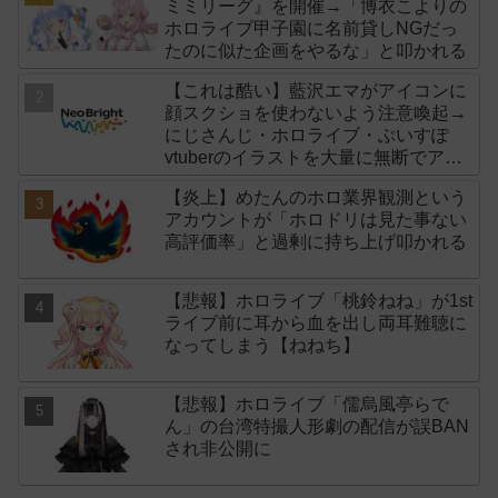
ミミリーグ』を開催→「博衣こよりの
ホロライブ甲子園に名前貸しNGだっ
たのに似た企画をやるな」と叩かれる
【これは酷い】藍沢エマがアイコンに
顔スクショを使わないよう注意喚起→
にじさんじ・ホロライブ・ぶいすぽ
vtuberのイラストを大量に無断でアイ
コンに使用したライバー事務所
【炎上】めたんのホロ業界観測という
「NeoBright（ネオブライト）」が謝
アカウントが「ホロドリは見た事ない
罪！
高評価率」と過剰に持ち上げ叩かれる
【悲報】ホロライブ「桃鈴ねね」が1st
ライブ前に耳から血を出し両耳難聴に
なってしまう【ねねち】
【悲報】ホロライブ「儒烏風亭らで
ん」の台湾特撮人形劇の配信が誤BAN
され非公開に