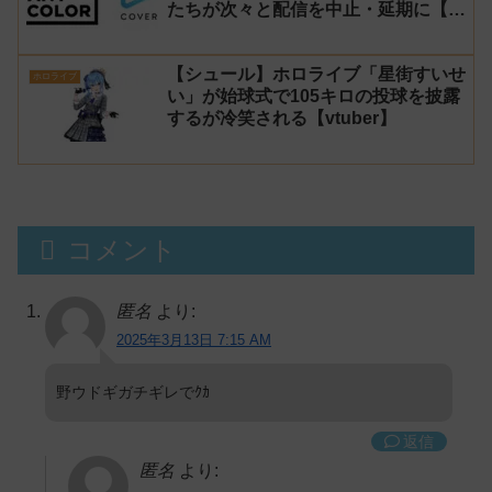
たちが次々と配信を中止・延期に【不
謹慎厨】
【シュール】ホロライブ「星街すいせ
ホロライブ
い」が始球式で105キロの投球を披露
するが冷笑される【vtuber】
コメント
匿名
より:
2025年3月13日 7:15 AM
野ウドギガチギレでｸｶ
返信
匿名
より: