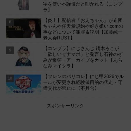
字を使い不謹慎だと叩かれる【コンプ
ラ】
【炎上】配信者「おえちゃん」が布団
ちゃんや任天堂規約や好き嫌い.comの
事などについて謝罪＆説明【加藤純一
老人会RUST】
【コンプラ】にじさんじ 鏑木ろこが
「欲しいぜナマポ」と発言し石神のぞ
みが爆笑→アーカイブをカット【あら
なみマイクラ】
【フレンのパリコレ】にじ甲2026でル
ールが変更され経験値目的の代走・守
備交代が禁止に【不具合】
スポンサーリンク