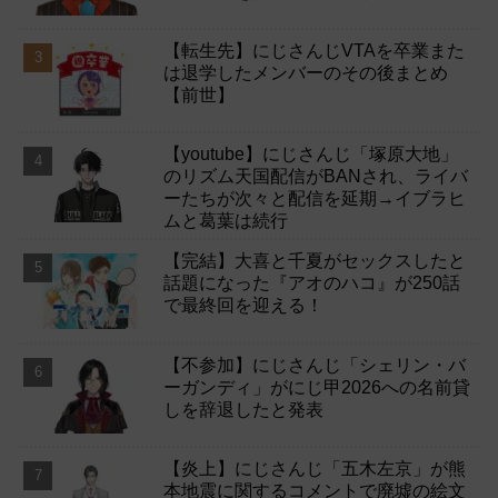
【転生先】にじさんじVTAを卒業また
は退学したメンバーのその後まとめ
【前世】
【youtube】にじさんじ「塚原大地」
のリズム天国配信がBANされ、ライバ
ーたちが次々と配信を延期→イブラヒ
ムと葛葉は続行
【完結】大喜と千夏がセックスしたと
話題になった『アオのハコ』が250話
で最終回を迎える！
【不参加】にじさんじ「シェリン・バ
ーガンディ」がにじ甲2026への名前貸
しを辞退したと発表
【炎上】にじさんじ「五木左京」が熊
本地震に関するコメントで廃墟の絵文