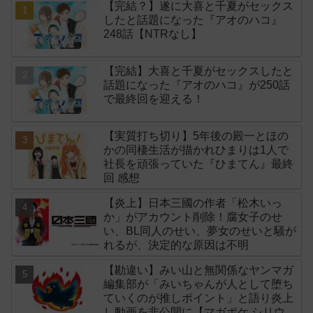
【完結？】遂に大喜と千夏がセックス
したと話題になった『アオのハコ』
248話【NTRなし】
【完結】大喜と千夏がセックスしたと
話題になった『アオのハコ』が250話
で最終回を迎える！
【実質打ち切り】5年後の殿一とほの
かの同棲生活が描かれひまりは1人で
社長を頑張っていた『ひまてん』最終
回 感想
【炎上】日本三國の作者「松木いっ
か」がアカウント削除！腐女子のせ
い、BL同人のせい、夢女のせいと騒が
れるが、決定的な原因は不明
【勘違い】みい山と無関係なヤンマガ
編集部が「みいちゃんが人として堕ち
ていくのが推しポイント」と語り炎上
し動画を非公開に【マガポケ シリウ