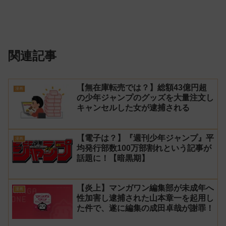
関連記事
【無在庫転売では？】総額43億円超
漫画
の少年ジャンプのグッズを大量注文し
キャンセルした女が逮捕される
【電子は？】『週刊少年ジャンプ』平
漫画
均発行部数100万部割れという記事が
話題に！【暗黒期】
【炎上】マンガワン編集部が未成年へ
漫画
性加害し逮捕された山本章一を起用し
た件で、遂に編集の成田卓哉が謝罪！