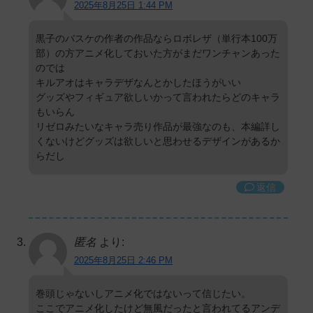
2025年8月25日 1:44 PM
黒子のバスケの作者の作品ならロボレザ（単行本100万
部）の方アニメ化しておいた方がまだワンチャンあった
のでは
キルアオはキャラデザなんとかしたほうがいい
グッズやフィギュア欲しいかって言われたらどのキャラ
もいらん
リゼロみたいなキャラ売り作品が最強なのも、本編詳し
くないけどグッズは欲しいと思わせるデザインがあるか
らだし
返信
匿名
より:
2025年8月25日 2:46 PM
巻頭じゃないしアニメ化ではないって信じたい。
ここでアニメ化したけど無風だったと言われてるアンデ