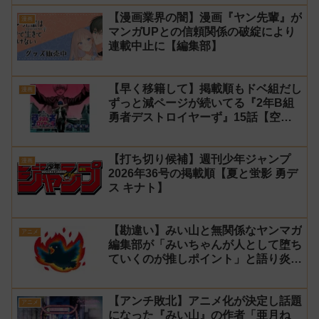
【漫画業界の闇】漫画『ヤン先輩』が
漫画
マンガUPとの信頼関係の破綻により
連載中止に【編集部】
【早く移籍して】掲載順もドベ組だし
漫画
ずっと減ページが続いてる『2年B組
勇者デストロイヤーず』15話【空
知】
【打ち切り候補】週刊少年ジャンプ
漫画
2026年36号の掲載順【夏と蛍影 勇デ
ス キナト】
【勘違い】みい山と無関係なヤンマガ
アニメ
編集部が「みいちゃんが人として堕ち
ていくのが推しポイント」と語り炎上
し動画を非公開に【マガポケ シリウ
ス】
【アンチ敗北】アニメ化が決定し話題
アニメ
になった『みい山』の作者「亜月ね