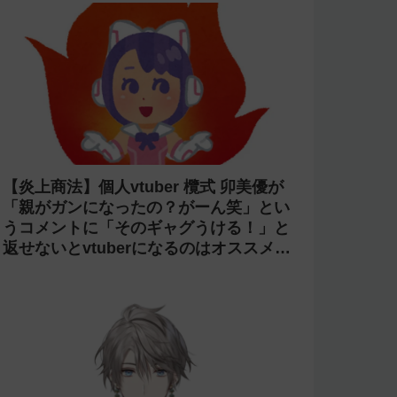
【炎上商法】個人vtuber 欖式 卯美優が
「親がガンになったの？がーん笑」とい
うコメントに「そのギャグうける！」と
返せないとvtuberになるのはオススメし
ないと投稿し叩かれる