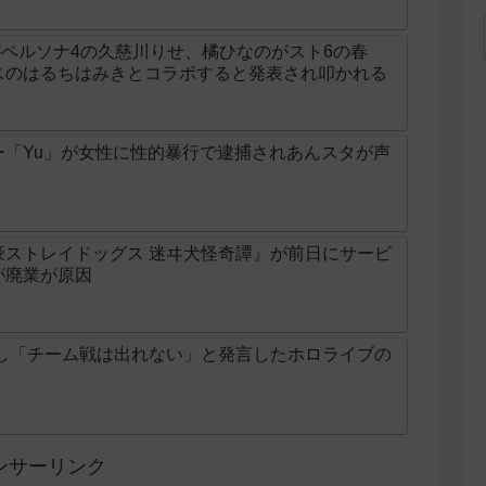
ラがペルソナ4の久慈川りせ、橘ひなのがスト6の春
スのはるちはみきとコラボすると発表され叩かれる
ー「Yu」が女性に性的暴行で逮捕されあんスタが声
豪ストレイドッグス 迷ヰ犬怪奇譚』が前日にサービ
が廃業が原因
敗し「チーム戦は出れない」と発言したホロライブの
ンサーリンク