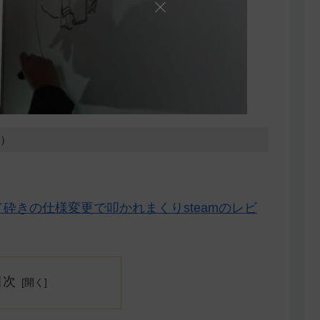
5）
砕きの仕様変更で叩かれまくりsteamのレビ
目次