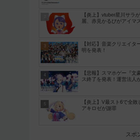
【炎上】vtuber星川サ
麗、赤見かるびがアイマ
【対応】音楽クリエイタ
明を発表！
【悲報】スマホゲー『文
ス終了を発表！運営法人
【炎上】V最スト6で全
アキロゼが謝罪
スポ