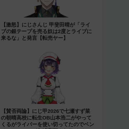
【激怒】にじさんじ 甲斐田晴が「ライ
ブの銀テープを売る奴は2度とライブに
来るな」と発言【転売ヤー】
【賛否両論】にじ甲2026で七瀬すず菜
の朝晴高校に転生OB山本浩二がやって
くるがライバーを使い切ってたのでベン