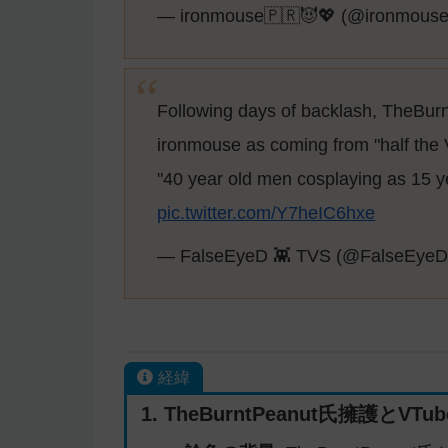
— ironmouse🇵🇷😈💖 (@ironmous
Following days of backlash, TheBur
ironmouse as coming from "half the
"40 year old men cosplaying as 15 ye
pic.twitter.com/Y7heIC6hxe
— FalseEyeD 👾 TVS (@FalseEye
経緯
1. TheBurntPeanut氏擁護と