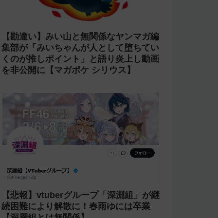
【失踪】ホロライブを卒業した がう
る・ぐらの転生先 sabaが配信をしなく
なって半年が経過
【激怒】にじさんじ 甲斐田晴が「ライ
ブの銀テープを売る奴は2度とライブに
来るな」と発言【転売ヤー】