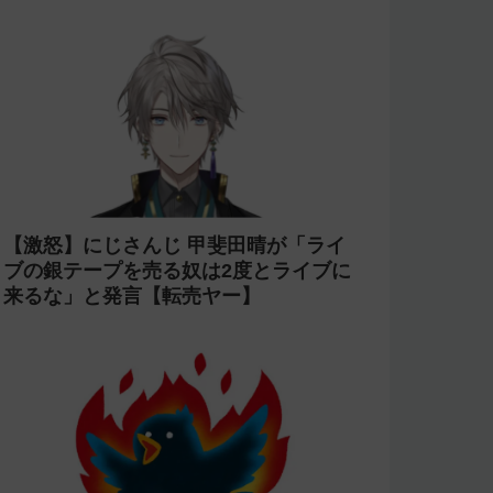
【炎上商法】個人vtuber 欖式 卯美優が
「親がガンになったの？がーん笑」とい
うコメントに「そのギャグうける！」と
返せないとvtuberになるのはオススメし
ないと投稿し叩かれる