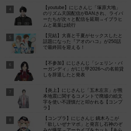
【youtube】にじさんじ「塚原大地」
のリズム天国配信がBANされ、ライバ
ーたちが次々と配信を延期→イブラヒ
ムと葛葉は続行
【完結】大喜と千夏がセックスしたと
話題になった『アオのハコ』が250話
で最終回を迎える！
【不参加】にじさんじ「シェリン・バ
ーガンディ」がにじ甲2026への名前貸
しを辞退したと発表
【炎上】にじさんじ「五木左京」が熊
本地震に関するコメントで廃墟の絵文
字を使い不謹慎だと叩かれる【コンプ
ラ】
【コンプラ】にじさんじ 鏑木ろこが
「欲しいぜナマポ」と発言し石神のぞ
みが爆笑→アーカイブをカット【あら