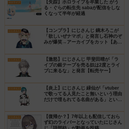
【失踪】ホロライブを卒業した がう
ホロライブ
る・ぐらの転生先 sabaが配信をしな
くなって半年が経過
【コンプラ】にじさんじ 鏑木ろこが
にじさんじ
「欲しいぜナマポ」と発言し石神のぞ
みが爆笑→アーカイブをカット【あら
なみマイクラ】
【激怒】にじさんじ 甲斐田晴が「ラ
にじさんじ
イブの銀テープを売る奴は2度とライ
ブに来るな」と発言【転売ヤー】
【炎上】にじさんじ 緑仙が「vtuber
にじさんじ
で歌ってる人見たこと無いという理由
だけで埋もれてる名曲がある」という
生成AIの文章を投稿し叩かれる
【復帰か？】7年以上も配信しておら
にじさんじ
ず幻のライバーとなっていたにじさん
じ「語部紡」が動画を投稿