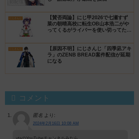
【賛否両論】にじ甲2026で七瀬すず
にじさんじ
菜の朝晴高校に転生OB山本浩二がや
ってくるがライバーを使い切ってたの
でベンチに→ルールが急遽変更されラ
イバーの転生が可能に
【原因不明】にじさんじ「四季凪アキ
にじさんじ
ラ」のZENB BREAD案件配信が延期
になる
コメント
匿名
より:
2024年2月16日 10:08 AM
vtaのYouTubeチャンネルみたら