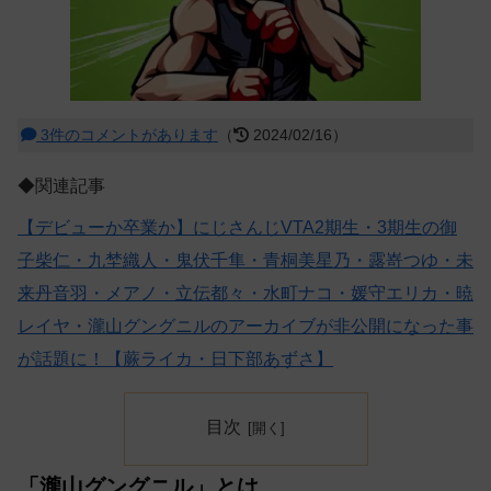
3件のコメントがあります
（
2024/02/16）
◆関連記事
【デビューか卒業か】にじさんじVTA2期生・3期生の御
子柴仁・九埜織人・鬼伏千隼・青桐美星乃・露嵜つゆ・未
来丹音羽・メアノ・立伝都々・水町ナコ・媛守エリカ・暁
レイヤ・瀧山グングニルのアーカイブが非公開になった事
が話題に！【蕨ライカ・日下部あずさ】
目次
「瀧山グングニル」とは