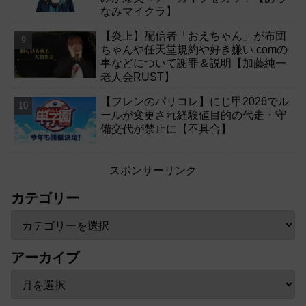
なみマイクラ】
【炎上】配信者「おえちゃん」が布団
ちゃんや任天堂規約や好き嫌い.comの
事などについて謝罪＆説明【加藤純一
老人会RUST】
【フレンのパリコレ】にじ甲2026でル
ールが変更され経験値目的の代走・守
備交代が禁止に【不具合】
スポンサーリンク
カテゴリー
アーカイブ