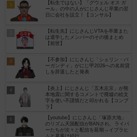
【転生ではない】「グウェル オス ガ
ール」の中の人がにじさんじ卒業の翌
日に会社を設立！【コンサル】
【転生先】にじさんじVTAを卒業また
は退学したメンバーのその後まとめ
【前世】
【不参加】にじさんじ「シェリン・バ
ーガンディ」がにじ甲2026への名前貸
しを辞退したと発表
【炎上】にじさんじ「五木左京」が熊
本地震に関するコメントで廃墟の絵文
字を使い不謹慎だと叩かれる【コンプ
ラ】
【youtube】にじさんじ「塚原大地」
のリズム天国配信がBANされ、ライバ
ーたちが次々と配信を延期→イブラヒ
ムと葛葉は続行