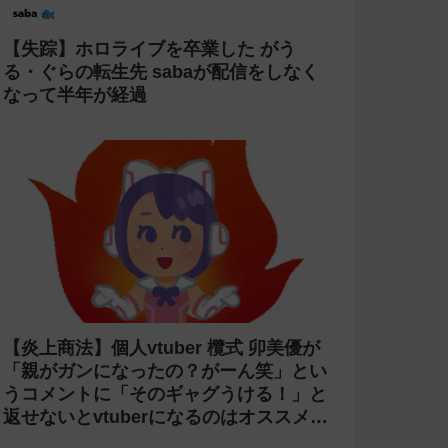
【失踪】ホロライブを卒業した がう
る・ぐらの転生先 sabaが配信をしなく
なって半年が経過
【炎上商法】個人vtuber 欖式 卯美優が
「親がガンになったの？がーん笑」とい
うコメントに「そのギャグうける！」と
返せないとvtuberになるのはオススメし
ないと投稿し叩かれる