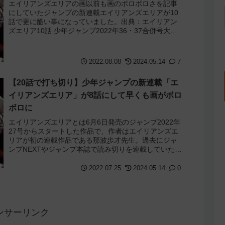
エイリアンズエリアの画以前も画のボロボロさを記事
にしていたジャンプの新連載エイリアンズエリアが10
話で更に酷い事になっていました。出典：エイリアン
ズエリア10話 少年ジャンプ2022年36・37合併号大半
のコマの背景が真っ白だったり、適当に...
2022.08.08
2024.05.14
7
【20話で打ち切り】少年ジャンプの新連載「エ
イリアンズエリア」が8話にして早くも画がボロ
ボロに
エイリアンズエリアとは6月6日発売のジャンプ2022年
27号からスタートした作品で、作者はエイリアンズエ
リアが初の連載作品である那波歩才先生。過去にジャ
ンプNEXTやジャンプ本誌で読み切りを連載していた事
があり、少なくとも2012年から漫画...
2022.07.25
2024.05.14
0
ンサーリンク