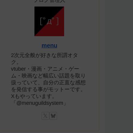
ブログ管理人
menu
2次元全般が好きな所謂オタ
ク。
vtuber・漫画・アニメ・ゲー
ム・映画など幅広い話題を取り
扱っていて、自分の正直な感想
を発信する事がモットーです。
Xもやっています。
「@menuguildsystem」