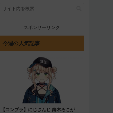
スポンサーリンク
今週の人気記事
【コンプラ】にじさんじ 鏑木ろこが