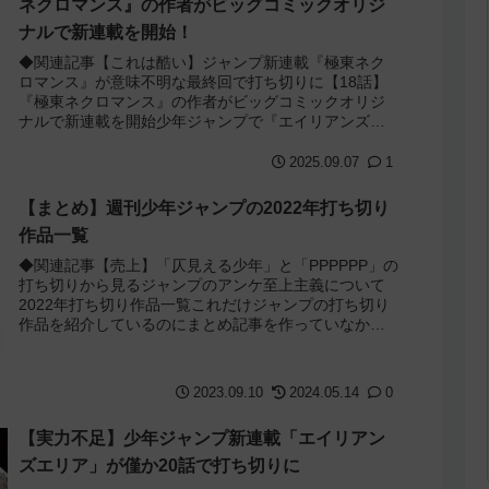
ネクロマンス』の作者がビッグコミックオリジ
ナルで新連載を開始！
◆関連記事【これは酷い】ジャンプ新連載『極東ネク
ロマンス』が意味不明な最終回で打ち切りに【18話】
『極東ネクロマンス』の作者がビッグコミックオリジ
ナルで新連載を開始少年ジャンプで『エイリアンズエ
リア』『極東ネクロマンス』が打ち切りになってし...
2025.09.07
1
【まとめ】週刊少年ジャンプの2022年打ち切り
作品一覧
◆関連記事【売上】「仄見える少年」と「PPPPPP」の
打ち切りから見るジャンプのアンケ至上主義について
2022年打ち切り作品一覧これだけジャンプの打ち切り
作品を紹介しているのにまとめ記事を作っていなかっ
た事に気づいたので、分かりやすくまとめ...
2023.09.10
2024.05.14
0
【実力不足】少年ジャンプ新連載「エイリアン
ズエリア」が僅か20話で打ち切りに