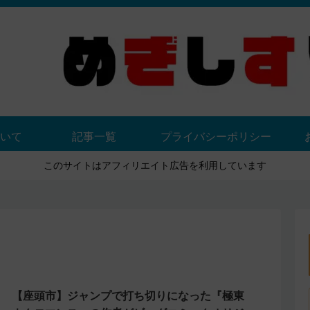
いて
記事一覧
プライバシーポリシー
このサイトはアフィリエイト広告を利用しています
【座頭市】ジャンプで打ち切りになった『極東