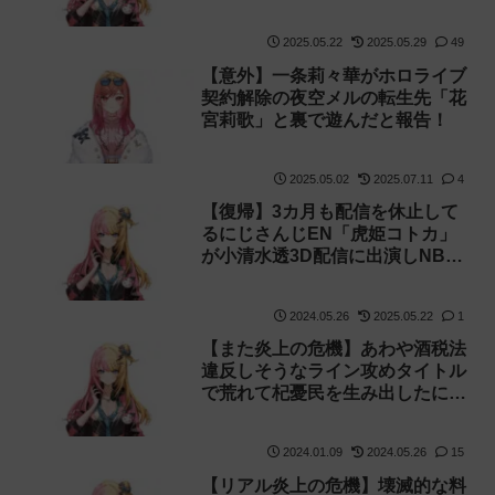
2025.05.22
2025.05.29
49
【意外】一条莉々華がホロライブ
契約解除の夜空メルの転生先「花
宮莉歌」と裏で遊んだと報告！
2025.05.02
2025.07.11
4
【復帰】3カ月も配信を休止して
るにじさんじEN「虎姫コトカ」
が小清水透3D配信に出演しNBA
コラボにも選ばれていました
2024.05.26
2025.05.22
1
【また炎上の危機】あわや酒税法
違反しそうなライン攻めタイトル
で荒れて杞憂民を生み出したにじ
さんじEN「虎姫コトカ」が謝罪
2024.01.09
2024.05.26
15
【リアル炎上の危機】壊滅的な料