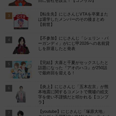
日に会社を設立！【コンサル】
【転生先】にじさんじVTAを卒業また
は退学したメンバーのその後まとめ
【前世】
【不参加】にじさんじ「シェリン・バ
ーガンディ」がにじ甲2026への名前貸
しを辞退したと発表
【完結】大喜と千夏がセックスしたと
話題になった『アオのハコ』が250話
で最終回を迎える！
【炎上】にじさんじ「五木左京」が熊
本地震に関するコメントで廃墟の絵文
字を使い不謹慎だと叩かれる【コンプ
ラ】
【youtube】にじさんじ「塚原大地」