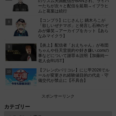
のリズム天国配信がBANされ、ライバ
ーたちが次々と配信を延期→イブラヒ
ムと葛葉は続行
【コンプラ】にじさんじ 鏑木ろこが
「欲しいぜナマポ」と発言し石神のぞ
みが爆笑→アーカイブをカット【あら
なみマイクラ】
【炎上】配信者「おえちゃん」が布団
ちゃんや任天堂規約や好き嫌い.comの
事などについて謝罪＆説明【加藤純一
老人会RUST】
【フレンのパリコレ】にじ甲2026でル
ールが変更され経験値目的の代走・守
備交代が禁止に【不具合】
スポンサーリンク
カテゴリー