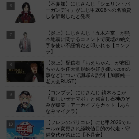
【不参加】にじさんじ「シェリン・バ
ーガンディ」がにじ甲2026への名前貸
しを辞退したと発表
【炎上】にじさんじ「五木左京」が熊
本地震に関するコメントで廃墟の絵文
字を使い不謹慎だと叩かれる【コンプ
ラ】
【炎上】配信者「おえちゃん」が布団
ちゃんや任天堂規約や好き嫌い.comの
事などについて謝罪＆説明【加藤純一
老人会RUST】
【コンプラ】にじさんじ 鏑木ろこが
「欲しいぜナマポ」と発言し石神のぞ
みが爆笑→アーカイブをカット【あら
なみマイクラ】
【フレンのパリコレ】にじ甲2026でル
ールが変更され経験値目的の代走・守
備交代が禁止に【不具合】