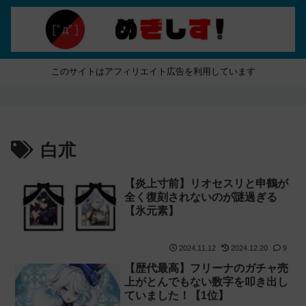
このサイトはアフィリエイト広告を利用しています
白朮
【炎上寸前】リオセスリと申鶴が
全く復刻されないのが謎過ぎる
【氷元素】
2024.11.12
2024.12.20
9
【歴代最高】フリーナのガチャ売
上がとんでもない数字を叩き出し
ていました！【1位】