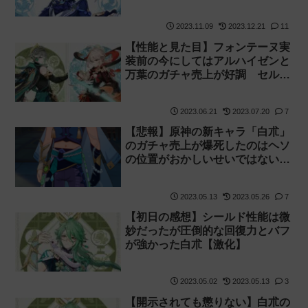
2023.11.09
2023.12.21
11
【性能と見た目】フォンテーヌ実
装前の今にしてはアルハイゼンと
万葉のガチャ売上が好調 セルラ
ンも一瞬だけ1位を取っていまし
た
2023.06.21
2023.07.20
7
【悲報】原神の新キャラ「白朮」
のガチャ売上が爆死したのはヘソ
の位置がおかしいせいではないか
と考察されてしまう【崩壊スター
レイル】
2023.05.13
2023.05.26
7
【初日の感想】シールド性能は微
妙だったが圧倒的な回復力とバフ
が強かった白朮【激化】
2023.05.02
2023.05.13
3
【開示されても懲りない】白朮の