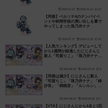
開始
2024.12.24
2025.01.14
21
【同接】ペルソナ4のナンパイベ
ントや林間学校の買い出しを裏で
やってしまった珠乃井ナナ
2024.07.27
2024.12.23
20
【人気ランキング】デビューして
から1週間が経過したにじさんじ
新人「司賀りこ」「珠乃井ナナ」
「綺沙良」「梢桃音」「ルンル
ン」の登録者・同接・再生数を比
2024.06.30
2024.07.18
8
較してみた【あやかき】
【同接は減少】にじさんじ新人
「司賀りこ」「珠乃井ナナ」「綺
沙良」「梢桃音」「ルンルン」の
初配信を見た感想【あやかき】
2024.06.22
2024.06.30
7
【VTA】にじさんじから4名と1匹