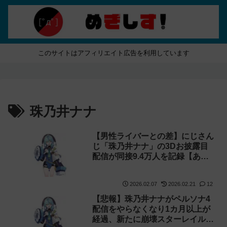
このサイトはアフィリエイト広告を利用しています
珠乃井ナナ
【男性ライバーとの差】にじさん
じ「珠乃井ナナ」の3Dお披露目
配信が同接9.4万人を記録【あや
かき】
2026.02.07
2026.02.21
12
【悲報】珠乃井ナナがペルソナ4
配信をやらなくなり1カ月以上が
経過、新たに崩壊スターレイルを