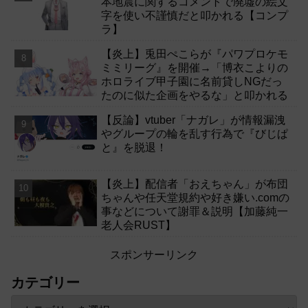
本地震に関するコメントで廃墟の絵文
字を使い不謹慎だと叩かれる【コンプ
ラ】
【炎上】兎田ぺこらが『パワプロケモ
ミミリーグ』を開催→「博衣こよりの
ホロライブ甲子園に名前貸しNGだっ
たのに似た企画をやるな」と叩かれる
【反論】vtuber「ナガレ」が情報漏洩
やグループの輪を乱す行為で『びじぱ
と』を脱退！
【炎上】配信者「おえちゃん」が布団
ちゃんや任天堂規約や好き嫌い.comの
事などについて謝罪＆説明【加藤純一
老人会RUST】
スポンサーリンク
カテゴリー