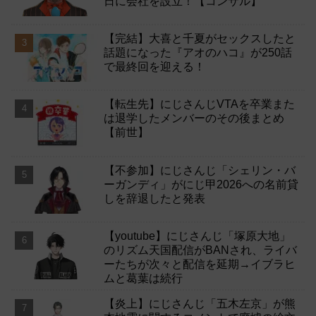
日に会社を設立！【コンサル】
【完結】大喜と千夏がセックスしたと
話題になった『アオのハコ』が250話
で最終回を迎える！
【転生先】にじさんじVTAを卒業また
は退学したメンバーのその後まとめ
【前世】
【不参加】にじさんじ「シェリン・バ
ーガンディ」がにじ甲2026への名前貸
しを辞退したと発表
【youtube】にじさんじ「塚原大地」
のリズム天国配信がBANされ、ライバ
ーたちが次々と配信を延期→イブラヒ
ムと葛葉は続行
【炎上】にじさんじ「五木左京」が熊