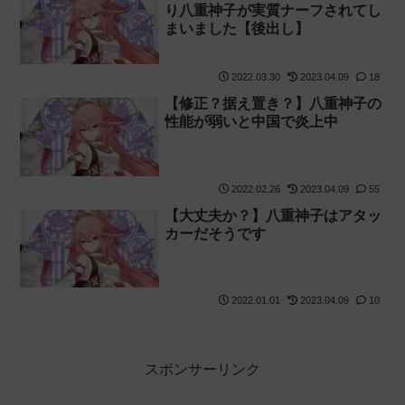
り八重神子が実質ナーフされてし
まいました【後出し】
2022.03.30
2023.04.09
18
【修正？据え置き？】八重神子の
性能が弱いと中国で炎上中
2022.02.26
2023.04.09
55
【大丈夫か？】八重神子はアタッ
カーだそうです
2022.01.01
2023.04.09
10
スポンサーリンク