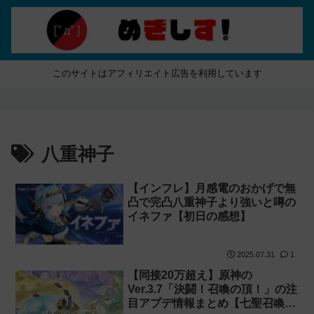
このサイトはアフィリエイト広告を利用しています
八重神子
【インフレ】月感電のおかげで無
凸で完凸八重神子より強いと噂の
イネファ【初日の感想】
2025.07.31
1
【同接20万超え】原神の
Ver.3.7「決闘！召喚の頂！」の注
目アプデ情報まとめ【七聖召喚・