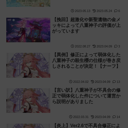
フォンテーヌ】
2023.05.13
2023.05.24
6
【挽回】超激化や新聖遺物の金メ
ッキによって八重神子の評価が上
がっています
2022.08.27
2023.04.09
3
【異例】修正によって弱体化した
八重神子の殺生櫻の仕様が巻き戻
しされることが決定！【ナーフ】
2022.04.02
2023.04.09
13
【言い訳】八重神子が不具合の修
正で弱体化した件について運営か
ら説明がありました
2022.03.31
2023.04.09
14
【炎上】Ver2.6で不具合修正によ