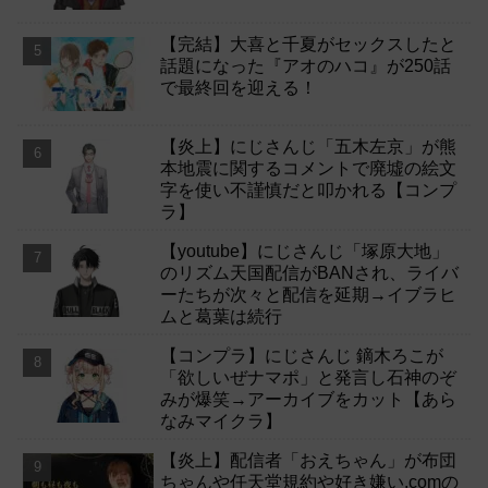
【完結】大喜と千夏がセックスしたと
話題になった『アオのハコ』が250話
で最終回を迎える！
【炎上】にじさんじ「五木左京」が熊
本地震に関するコメントで廃墟の絵文
字を使い不謹慎だと叩かれる【コンプ
ラ】
【youtube】にじさんじ「塚原大地」
のリズム天国配信がBANされ、ライバ
ーたちが次々と配信を延期→イブラヒ
ムと葛葉は続行
【コンプラ】にじさんじ 鏑木ろこが
「欲しいぜナマポ」と発言し石神のぞ
みが爆笑→アーカイブをカット【あら
なみマイクラ】
【炎上】配信者「おえちゃん」が布団
ちゃんや任天堂規約や好き嫌い.comの