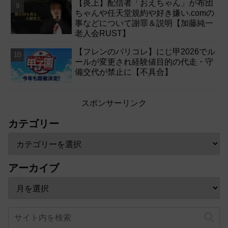
【炎上】配信者「おえちゃん」が布団
ちゃんや任天堂規約や好き嫌い.comの
事などについて謝罪＆説明【加藤純一
老人会RUST】
【フレンのパリコレ】にじ甲2026でル
ールが変更され経験値目的の代走・守
備交代が禁止に【不具合】
スポンサーリンク
カテゴリー
アーカイブ