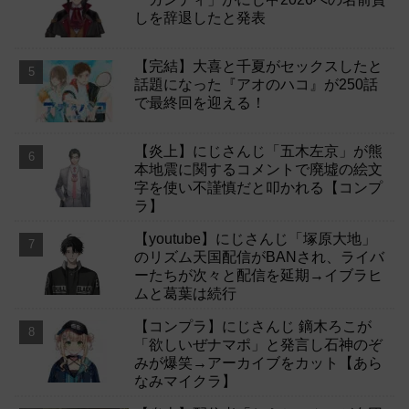
しを辞退したと発表
【完結】大喜と千夏がセックスしたと
話題になった『アオのハコ』が250話
で最終回を迎える！
【炎上】にじさんじ「五木左京」が熊
本地震に関するコメントで廃墟の絵文
字を使い不謹慎だと叩かれる【コンプ
ラ】
【youtube】にじさんじ「塚原大地」
のリズム天国配信がBANされ、ライバ
ーたちが次々と配信を延期→イブラヒ
ムと葛葉は続行
【コンプラ】にじさんじ 鏑木ろこが
「欲しいぜナマポ」と発言し石神のぞ
みが爆笑→アーカイブをカット【あら
なみマイクラ】